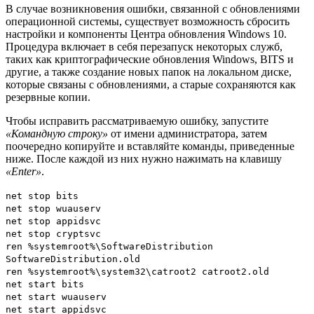
В случае возникновения ошибки, связанной с обновлениями
операционной системы, существует возможность сбросить
настройки и компоненты Центра обновления Windows 10.
Процедура включает в себя перезапуск некоторых служб,
таких как криптографические обновления Windows, BITS и
другие, а также создание новых папок на локальном диске,
которые связаны с обновлениями, а старые сохраняются как
резервные копии.
Чтобы исправить рассматриваемую ошибку, запустите
«Командную строку»
от имени администратора, затем
поочередно копируйте и вставляйте команды, приведенные
ниже. После каждой из них нужно нажимать на клавишу
«Enter»
.
net stop bits
net stop wuauserv
net stop appidsvc
net stop cryptsvc
ren %systemroot%\SoftwareDistribution
SoftwareDistribution.old
ren %systemroot%\system32\catroot2 catroot2.old
net start bits
net start wuauserv
net start appidsvc