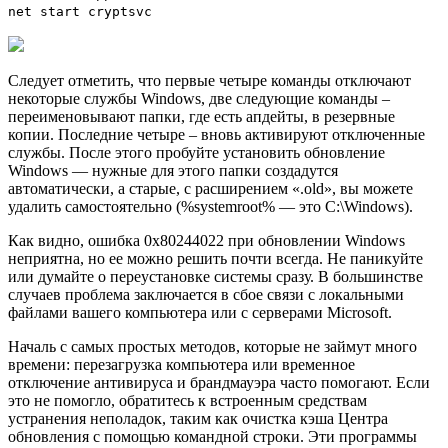
net start cryptsvc
Следует отметить, что первые четыре команды отключают
некоторые службы Windows, две следующие команды –
переименовывают папки, где есть апдейты, в резервные
копии. Последние четыре – вновь активируют отключенные
службы. После этого пробуйте установить обновление
Windows — нужные для этого папки создадутся
автоматически, а старые, с расширением «.old», вы можете
удалить самостоятельно (%systemroot% — это C:\Windows).
Как видно, ошибка 0x80244022 при обновлении Windows
неприятна, но ее можно решить почти всегда. Не паникуйте
или думайте о переустановке системы сразу. В большинстве
случаев проблема заключается в сбое связи с локальными
файлами вашего компьютера или с серверами Microsoft.
Началь с самых простых методов, которые не займут много
времени: перезагрузка компьютера или временное
отключение антивируса и брандмауэра часто помогают. Если
это не помогло, обратитесь к встроенным средствам
устранения неполадок, таким как очистка кэша Центра
обновления с помощью командной строки. Эти программы