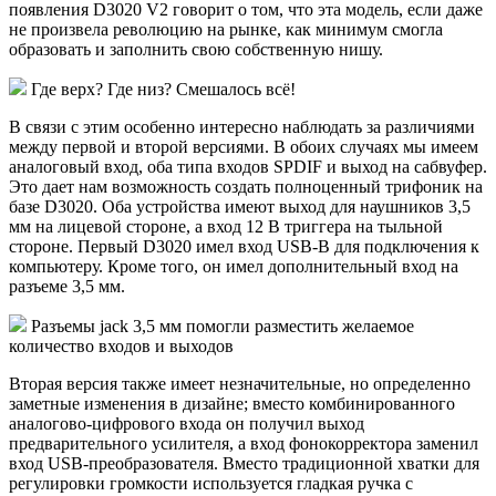
появления D3020 V2 говорит о том, что эта модель, если даже
не произвела революцию на рынке, как минимум смогла
образовать и заполнить свою собственную нишу.
Где верх? Где низ? Смешалось всё!
В связи с этим особенно интересно наблюдать за различиями
между первой и второй версиями. В обоих случаях мы имеем
аналоговый вход, оба типа входов SPDIF и выход на сабвуфер.
Это дает нам возможность создать полноценный трифоник на
базе D3020. Оба устройства имеют выход для наушников 3,5
мм на лицевой стороне, а вход 12 В триггера на тыльной
стороне. Первый D3020 имел вход USB-B для подключения к
компьютеру. Кроме того, он имел дополнительный вход на
разъеме 3,5 мм.
Разъемы jack 3,5 мм помогли разместить желаемое
количество входов и выходов
Вторая версия также имеет незначительные, но определенно
заметные изменения в дизайне; вместо комбинированного
аналогово-цифрового входа он получил выход
предварительного усилителя, а вход фонокорректора заменил
вход USB-преобразователя. Вместо традиционной хватки для
регулировки громкости используется гладкая ручка с