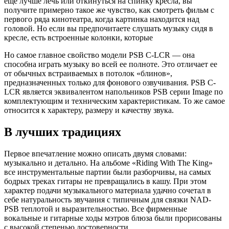
еще лучше лечь или откинуться на спинку кресла, вы
получите примерно такое же чувство, как смотреть фильм с
первого ряда кинотеатра, когда картинка находится над
головой. Но если вы предпочитаете слушать музыку сидя в
кресле, есть встроенные колонки, которые
Но самое главное свойство модели PSB C-LCR — она
способна играть музыку во всей ее полноте. Это отличает ее
от обычных встраиваемых в потолок «блинов»,
предназначенных только для фонового озвучивания. PSB C-
LCR является эквивалентом напольников PSB серии Image по
комплектующим и техническим характеристикам. То же самое
относится к характеру, размеру и качеству звука.
В лучших традициях
Первое впечатление можно описать двумя словами:
музыкально и детально. На альбоме «Riding With The King»
все инструментальные партии были разборчивы, на самых
бодрых треках гитары не превращались в кашу. При этом
характер подачи музыкального материала удачно сочетал в
себе натуральность звучания с типичным для связки NAD-
PSB теплотой и выразительностью. Все фирменные
вокальные и гитарные ходы мэтров блюза были прорисованы
с высокой степенью достоверности.