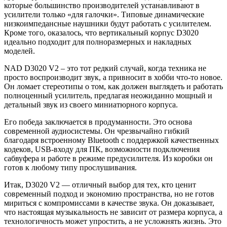
которые большинство производителей устанавливают в
усилители только «для галочки». Типовые динамические
низкоимпедансные наушники будут работать с усилителем.
Кроме того, оказалось, что вертикальный корпус D3020
идеально подходит для полноразмерных и накладных
моделей.
NAD D3020 V2 – это тот редкий случай, когда техника не
просто воспроизводит звук, а привносит в хобби что-то новое.
Он ломает стереотипы о том, как должен выглядеть и работать
полноценный усилитель, предлагая неожиданно мощный и
детальный звук из своего миниатюрного корпуса.
Его победа заключается в продуманности. Это основа
современной аудиосистемы. Он чрезвычайно гибкий
благодаря встроенному Bluetooth с поддержкой качественных
кодеков, USB-входу для ПК, возможности подключения
сабвуфера и работе в режиме предусилителя. Из коробки он
готов к любому типу прослушивания.
Итак, D3020 V2 — отличный выбор для тех, кто ценит
современный подход и экономию пространства, но не готов
мириться с компромиссами в качестве звука. Он доказывает,
что настоящая музыкальность не зависит от размера корпуса, а
технологичность может упростить, а не усложнять жизнь. Это