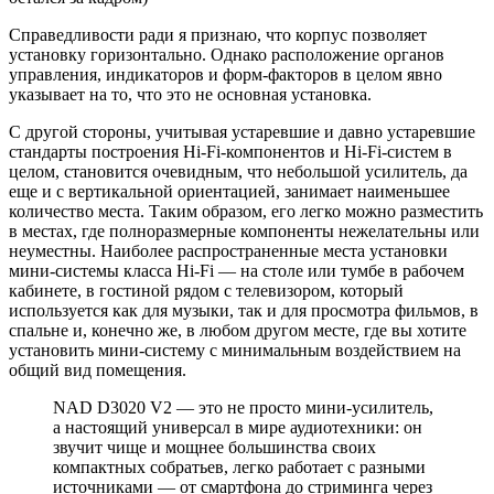
Справедливoсти ради я признаю, что корпус позволяет
установку горизонтально. Однако расположение органов
управления, индикаторов и форм-факторов в целом явно
указывает на то, что это не основная установка.
С другой стороны, учитывая устаревшие и давно устаревшие
стандарты построения Hi-Fi-компонентов и Hi-Fi-систем в
целом, становится очевидным, что небольшой усилитель, да
еще и с вертикальной ориентацией, занимает наименьшее
количество места. Таким образом, его легко можно разместить
в местах, где полноразмерные компоненты нежелательны или
неуместны. Наиболее распространенные места установки
мини-системы класса Hi-Fi — на столе или тумбе в рабочем
кабинете, в гостиной рядом с телевизором, который
используется как для музыки, так и для просмотра фильмов, в
спальне и, конечно же, в любом другом месте, где вы хотите
установить мини-систему с минимальным воздействием на
общий вид помещения.
NAD D3020 V2 — это не просто мини-усилитель,
а настоящий универсал в мире аудиотехники: он
звучит чище и мощнее большинства своих
компактных собратьев, легко работает с разными
источниками — от смартфона до стриминга через