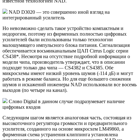
известной технологией NAD.
NAD D3020 — это совершенно иной взгляд на
интегрированный усилитель
Но невозможно сделать такое устройство компактным и
недорогим, поэтому из фирменных полностью цифровых
усилителей были использованы только технологии
малошумящего импульсного блока питания. Сигнализация
обеспечивается восьмиканальным ЦАП Cirrus Logic серии
CS438*. Несмотря на отсутствие подробной информации о
модели чипа, производитель утверждает, что в описании
подходят только два чипа — CS4382 и CS4385. Обе
микросхемы имеют низкий уровень шумов (-114 дБ) и могут
работать в режиме баланса. Но для еще большего снижения
шумов и искажений инженеры NAD использовали все восемь
выходов (по четыре на канал).
Слово Digital в данном случае подразумевает наличие
цифровых входов
Следующим шагом является аналоговая часть, состоящая из
высокоточного регулятора громкости и предварительного
усилителя, созданного на основе микросxем LM49860, а
фирменная схема устранения клиппинга установлена