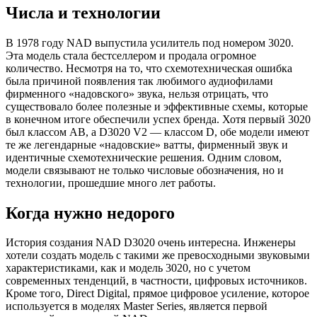
Числа и технологии
В 1978 году NAD выпустила усилитель под номером 3020.
Эта модель стала бестселлером и продала огромное
количество. Несмотря на то, что схемотехническая ошибка
была причиной появления так любимого аудиофилами
фирменного «надовского» звука, нельзя отрицать, что
существовало более полезные и эффективные схемы, которые
в конечном итоге обеспечили успех бренда. Хотя первый 3020
был классом АВ, а D3020 V2 — классом D, обе модели имеют
те же легендарные «надовские» ватты, фирменный звук и
идентичные схемотехнические решения. Одним словом,
модели связывают не только числовые обозначения, но и
технологии, прошедшие много лет работы.
Когда нужно недорого
История создания NAD D3020 очень интересна. Инженеры
хотели создать модель с такими же превосходными звуковыми
характеристиками, как и модель 3020, но с учетом
современных тенденций, в частности, цифровых источников.
Кроме того, Direct Digital, прямое цифровое усиление, которое
используется в моделях Master Series, является первой