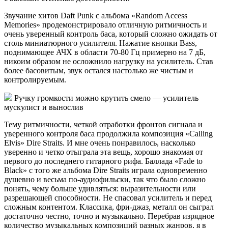
Звучание хитов Daft Punk с альбома «Random Access
Memories» продемонстрировало отличную ритмичность и
очень уверенный контроль баса, который сложно ожидать от
столь миниатюрного усилителя. Нажатие кнопки Bass,
поднимающее АЧХ в области 70-80 Гц примерно на 7 дБ,
никоим образом не осложнило нагрузку на усилитель. Став
более басовитым, звук остался настолько же чистым и
контролируемым.
Ручку громкости можно крутить смело — усилитель
мускулист и вынослив
Тему ритмичности, четкой отработки фронтов сигнала и
уверенного контроля баса продолжила композиция «Calling
Elvis» Dire Straits. И мне очень понравилось, насколько
уверенно и четко отыграла эта вещь, хорошо знакомая от
первого до последнего гитарного рифа. Баллада «Fade to
Black» с того же альбома Dire Straits играла одновременно
душевно и весьма по-аудиофильски, так что было сложно
понять, чему больше удивляться: выразительности или
разрешающей способности. Не спасовал усилитель и перед
сложным контентом. Классика, фри-джаз, металл он сыграл
достаточно честно, точно и музыкально. Перебрав изрядное
количество музыкальных композиций разных жанров, я в