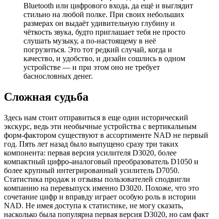
Bluetooth или цифрового входа, да ещё и выглядит
стильно на любой полке. При своих небольших
размерах он выдаёт удивительную глубину и
чёткость звука, будто приглашает тебя не просто
слушать музыку, а по-настоящему в неё
погрузиться. Это тот редкий случай, когда и
качество, и удобство, и дизайн сошлись в одном
устройстве — и при этом оно не требует
баснословных денег.
Сложная судьба
Здесь нам стоит отправиться в еще один исторический
экскурс, ведь эти необычные устройства с вертикальным
форм-фактором существуют в ассортименте NAD не первый
год. Пять лет назад было выпущено сразу три таких
компонента: первая версия усилителя D3020, более
компактный цифро-аналоговый преобразователь D1050 и
более крупный интегрированный усилитель D7050.
Статистика продаж и отзывы пользователей сподвигли
компанию на перевыпуск именно D3020. Похоже, что это
сочетание цифр и вправду играет особую роль в истории
NAD. Не имея доступа к статистике, не могу сказать,
насколько была популярна первая версия D3020, но сам факт