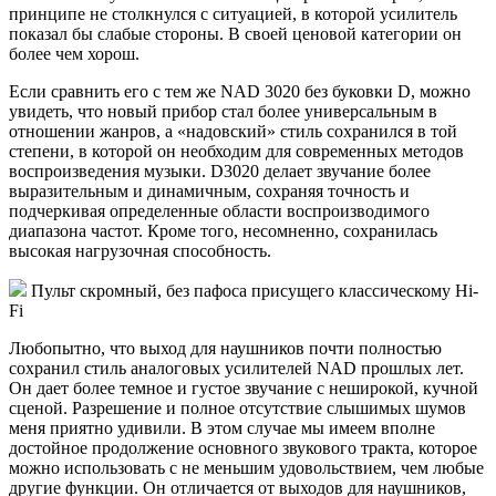
принципе не столкнулся с ситуацией, в которой усилитель
показал бы слабые стороны. В своей ценовой категории он
более чем хорош.
Если сравнить его с тем же NAD 3020 без буковки D, можно
увидеть, что новый прибор стал более универсальным в
отношении жанров, а «надовский» стиль сохранился в той
степени, в которой он необходим для современных методов
воспроизведения музыки. D3020 делает звучание более
выразительным и динамичным, сохраняя точность и
подчеркивая определенные области воспроизводимого
диапазона частот. Кроме того, несомненно, сохранилась
высокая нагрузочная способность.
Пульт скромный, без пафоса присущего классическому Hi-
Fi
Любопытно, что выход для наушников почти полностью
сохранил стиль аналоговых усилителей NAD прошлых лет.
Он дает более темное и густое звучание с неширокой, кучной
сценой. Разрешение и полное отсутствие слышимых шумов
меня приятно удивили. В этом случае мы имеем вполне
достойное продолжение основного звукового тракта, которое
можно использовать с не меньшим удовольствием, чем любые
другие функции. Он отличается от выходов для наушников,