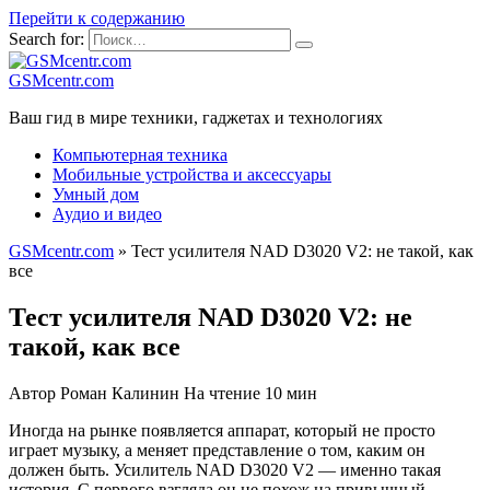
Перейти к содержанию
Search for:
GSMcentr.com
Ваш гид в мире техники, гаджетах и технологиях
Компьютерная техника
Мобильные устройства и аксессуары
Умный дом
Аудио и видео
GSMcentr.com
»
Тест усилителя NAD D3020 V2: не такой, как
все
Тест усилителя NAD D3020 V2: не
такой, как все
Автор
Роман Калинин
На чтение
10 мин
Иногда на рынке появляется аппарат, который не просто
играет музыку, а меняет представление о том, каким он
должен быть. Усилитель NAD D3020 V2 — именно такая
история. С первого взгляда он не похож на привычный