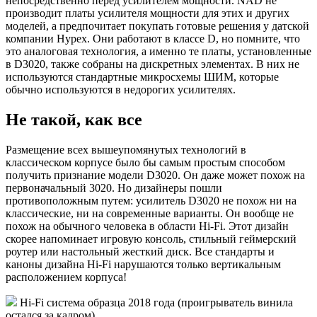
непосредственно перед усилителем мощности. NAD не
производит платы усилителя мощности для этих и других
моделей, а предпочитает покупать готовые решения у датской
компании Hypex. Они работают в классе D, но помните, что
это аналоговая технология, а именно те платы, установленные
в D3020, также собраны на дискретных элементах. В них не
используются стандартные микросхемы ШИМ, которые
обычно используются в недорогих усилителях.
Не такой, как все
Размещение всех вышеупомянутых технологий в
классическом корпусе было бы самым простым способом
получить признание модели D3020. Он даже может похож на
первоначальный 3020. Но дизайнеры пошли
противоположным путем: усилитель D3020 не похож ни на
классические, ни на современные варианты. Он вообще не
похож на обычного человека в области Hi-Fi. Этот дизайн
скорее напоминает игровую консоль, стильный геймерский
роутер или настольный жесткий диск. Все стандарты и
каноны дизайна Hi-Fi нарушаются только вертикальным
расположением корпуса!
Hi-Fi система образца 2018 года (проигрыватель винила
остался за кадром)