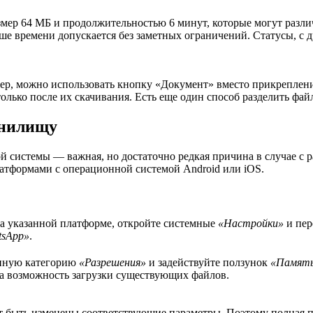
мер 64 МБ и продолжительностью 6 минут, которые могут различ
ше времени допускается без заметных ограничений. Статусы, с 
жер, можно использовать кнопку «Документ» вместо прикреплени
лько после их скачивания. Есть еще один способ разделить файл
анилищу
й системы — важная, но достаточно редкая причина в случае с 
атформами с операционной системой Android или iOS.
а указанной платформе, откройте системные
«Настройки»
и пер
tsApp»
.
енную категорию
«Разрешения»
и задействуйте ползунок
«Памят
 на возможность загрузки существующих файлов.
т быть изменены соответствующие параметры. Поэтому полная п