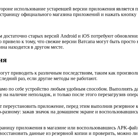
ороне использование устаревшей версии приложения является п
 страницу официального магазина приложений и нажать кнопку 
 достаточно старых версий Android и iOS потребуют обновления
 привело к тому, что свежие версии Ватсапа могут быть просто
ина находится в другом месте.
ия
огут приводить к различным последствиям, таким как произвол
ледний раз, если другие методы не работают.
мо по себе устройство любым удобным способом. Выполнять дан
 на наличие неполадок, и только после этого перезагрузив опе
ет переустановить приложение, перед этим выполнив резервное 
о-разному: зажав значок на домашнем экране и воспользовавши
раницу приложения в магазине или воспользовавшись APK-файло
я, восстановить данные из резервной копии и проверить, можно 