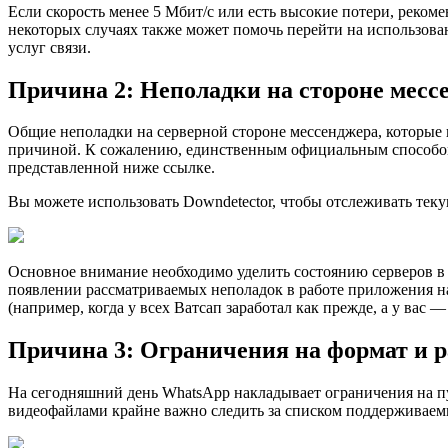
Если скорость менее 5 Мбит/с или есть высокие потери, рекоме
некоторых случаях также может помочь перейти на использова
услуг связи.
Причина 2: Неполадки на стороне месс
Общие неполадки на серверной стороне мессенджера, которые
причиной. К сожалению, единственным официальным способом 
представленной ниже ссылке.
Вы можете использовать Downdetector, чтобы отслеживать тек
Основное внимaние необходимо уделить состоянию серверов в 
появлении рассматриваемых неполадок в работе приложения на
(например, когда у всех Ватсап заработал как прежде, а у вас 
Причина 3: Ограничения на формат и 
На сегодняшний день WhatsApp накладывает ограничения на пу
видеофайлами крайне важно следить за списком поддерживае