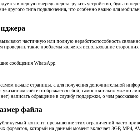
ндуется в первую очередь перезагрузить устройство, будь то пер
ние другого типа подключения, что особенно важно для мобильн
енджера
 вызывают частичную или полную неработоспособность связанн
проверить такие проблемы является использование сторонних с
ущие сообщения WhatsApp.
самом начале страницы, а для получения дополнительной инфор
 указанном сайте отображается сбой, самостоятельно можно ли
— нет) написать обращение в службу поддержки, о чем рассказано 
размер файла
бликуемый контент; превышение этих ограничений часто привод
мых форматов, который на данный момент включает 3GP, MP4, 