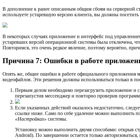
В дополнение к ранее описанным общим сбоям на серверной ст
используете устаревшую версию клиента, вы должны посетить
В некоторых случаях приложение и интерфейс под управлением
устаревших версий операционной системы была отключена, что
Повторимся, это очень редкое явление, поэтому вероятно, прич
Причина 7: Ошибки в работе приложен
Опять же, общие ошибки в работе официального приложения м
видеофайлов. Эти решения должны использоваться только в пос
Первым делом необходимо перезагрузить приложение и са
перезапустив мессенджер и повторно проверив программу
Если указанных действий оказалось недостаточно, следу
ссылке ниже. Само по себе удаление можно выполнить п
«Настройках»
системы.
Установку можно выполнить двумя способами: открыв ст
Android). По завершении остается только авторизоватьс