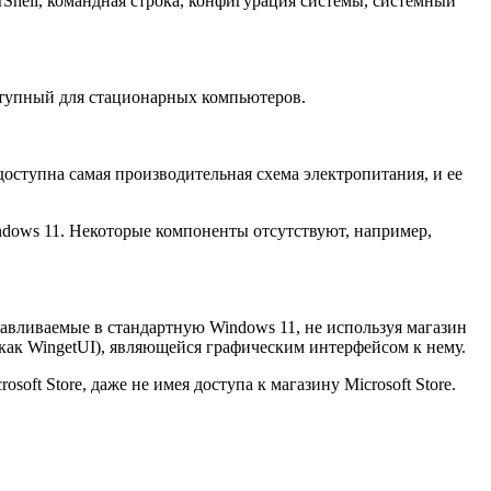
Shell, командная строка, конфигурация системы, системный
ступный для стационарных компьютеров.
оступна самая производительная схема электропитания, и ее
dows 11. Некоторые компоненты отсутствуют, например,
вливаемые в стандартную Windows 11, не используя магазин
 как WingetUI), являющейся графическим интерфейсом к нему.
ft Store, даже не имея доступа к магазину Microsoft Store.