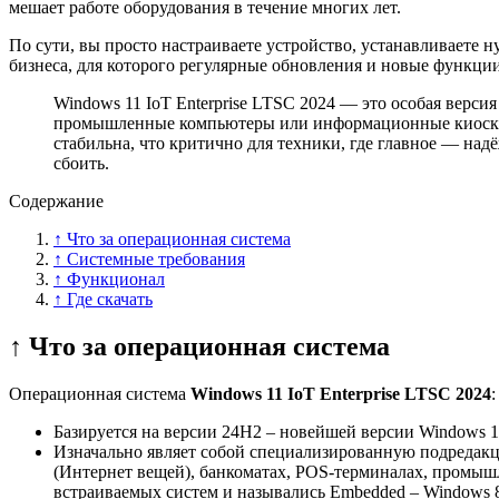
мешает работе оборудования в течение многих лет.
По сути, вы просто настраиваете устройство, устанавливаете 
бизнеса, для которого регулярные обновления и новые функци
Windows 11 IoT Enterprise LTSC 2024 — это особая верси
промышленные компьютеры или информационные киоски. 
стабильна, что критично для техники, где главное — надё
сбоить.
Содержание
↑ Что за операционная система
↑ Системные требования
↑ Функционал
↑ Где скачать
↑ Что за операционная система
Операционная система
Windows 11 IoT Enterprise
LTSC 2024
:
Базируется на версии 24H2 – новейшей версии Windows 11
Изначально являет собой специализированную подредакц
(Интернет вещей), банкоматах, POS-терминалах, промыш
встраиваемых систем и назывались Embedded – Windows 