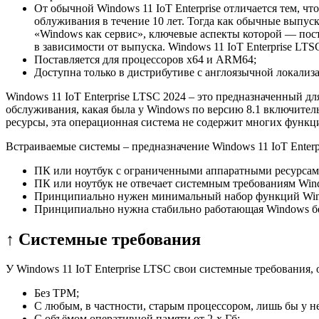
От обычной Windows 11 IoT Enterprise отличается тем, ч
облуживания в течение 10 лет. Тогда как обычные выпус
«Windows как сервис», ключевые аспекты которой — пост
в зависимости от выпуска. Windows 11 IoT Enterprise LT
Поставляется для процессоров x64 и ARM64;
Доступна только в дистрибутиве с англоязычной локализ
Windows 11 IoT Enterprise LTSC 2024 – это предназначенный 
обслуживания, какая была у Windows по версию 8.1 включите
ресурсы, эта операционная система не содержит многих функц
Встраиваемые системы – предназначение Windows 11 IoT Enter
ПК или ноутбук с ограниченными аппаратными ресурсами
ПК или ноутбук не отвечает системным требованиям Wind
Принципиально нужен минимальный набор функций Wind
Принципиально нужна стабильно работающая Windows без
↑ Системные требования
У Windows 11 IoT Enterprise LTSC свои системные требования
Без TPM;
С любым, в частности, старым процессором, лишь бы у н
С объёмом оперативной памяти от 2-х Гб;