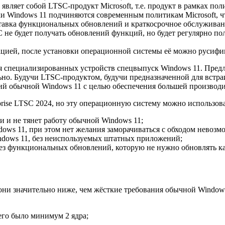
то являет собой LTSC-продукт Microsoft, т.е. продукт в рамках 
ки Windows 11 подчиняются современным политикам Microsoft, чт
авка функциональных обновлений и краткосрочное обслуживание 
SC не будет получать обновлений функций, но будет регулярно п
ацией, после установки операционной системы её можно русифи
для специализированных устройств спецвыпуск Windows 11. Пре
льно. Будучи LTSC-продуктом, будучи предназначенной для вст
ий обычной Windows 11 с целью обеспечения большей производи
prise LTSC 2024, но эту операционную систему можно использов
 и не тянет работу обычной Windows 11;
ows 11, при этом нет желания заморачиваться с обходом невозм
ows 11, без неиспользуемых штатных приложений;
 функциональных обновлений, которую не нужно обновлять кажд
, они значительно ниже, чем жёсткие требования обычной Windo
его было минимум 2 ядра;