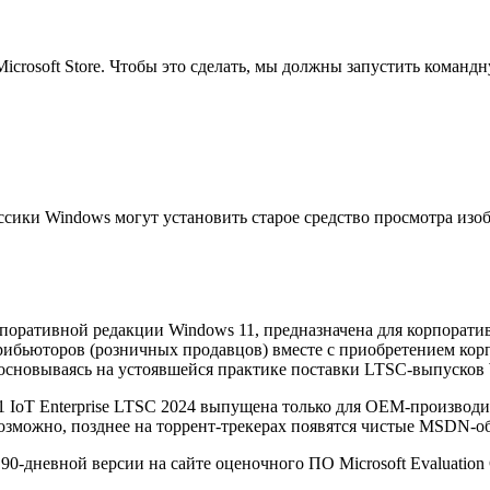
icrosoft Store. Чтобы это сделать, мы должны запустить команд
сики Windows могут установить старое средство просмотра изо
орпоративной редакции Windows 11, предназначена для корпорати
ибьюторов (розничных продавцов) вместе с приобретением корп
 основываясь на устоявшейся практике поставки LTSC-выпусков
 11 IoT Enterprise LTSC 2024 выпущена только для OEM-произво
Возможно, позднее на торрент-трекерах появятся чистые MSDN-об
дневной версии на сайте оценочного ПО Microsoft Evaluation Ce