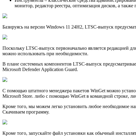
Инструменты – классические средства администрирования
монитор, редактор реестра, оптимизация дисков, а также
Базируясь на версии Windows 11 24H2, LTSC-выпуск предусмат
Поскольку LTSC-выпуск первоначально является редакцией для
можно использовать при необходимости.
В плане системных компонентов LTSC-выпуск предусматривает 
Microsoft Defender Application Guard.
С помощью штатного менеджера пакетов WinGet можно установ
Microsoft Store. либо с помощью WinGet в командной строке, 
Кроме того, мы можем легко установить любое необходимое нам 
Скачиваем программу.
Кроме того, запускайте файл установки как обычный инсталля