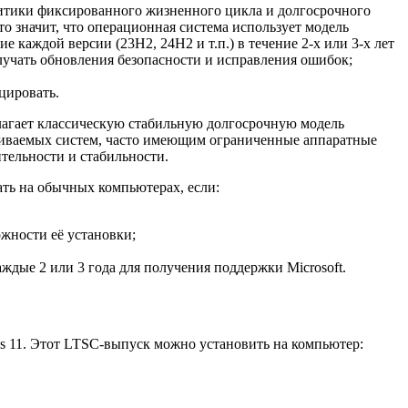
политики фиксированного жизненного цикла и долгосрочного
о значит, что операционная система использует модель
каждой версии (23H2, 24H2 и т.п.) в течение 2-х или 3-х лет
олучать обновления безопасности и исправления ошибок;
цировать.
длагает классическую стабильную долгосрочную модель
раиваемых систем, часто имеющим ограниченные аппаратные
тельности и стабильности.
ать на обычных компьютерах, если:
ожности её установки;
ые 2 или 3 года для получения поддержки Microsoft.
ws 11. Этот LTSC-выпуск можно установить на компьютер: