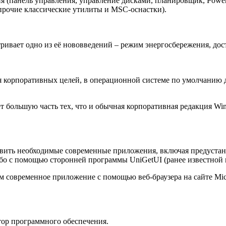
 (панель управления, управление дисками, планировщик, Power
 прочие классические утилиты и MSC-оснастки).
ривает одно из её нововведений – режим энергосбережения, до
 корпоративных целей, в операционной системе по умолчанию д
большую часть тех, что и обычная корпоративная редакция Win
ить необходимые современные приложения, включая предустана
либо с помощью сторонней программы UniGetUI (ранее известной
современное приложение с помощью веб-браузера на сайте Microso
тор программного обеспечения.