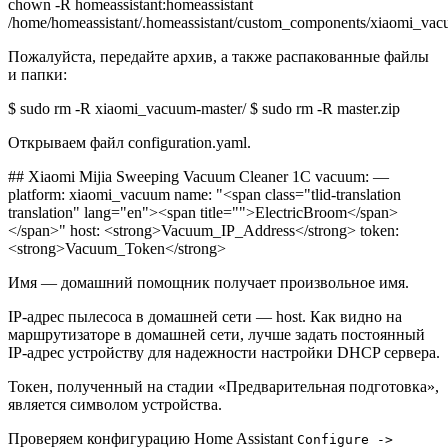
chown -R homeassistant:homeassistant
/home/homeassistant/.homeassistant/custom_components/xiaomi_vac
Пожалуйста, передайте архив, а также распакованные файлы
и папки:
$ sudo rm -R xiaomi_vacuum-master/ $ sudo rm -R master.zip
Открываем файл configuration.yaml.
## Xiaomi Mijia Sweeping Vacuum Cleaner 1C vacuum: —
platform: xiaomi_vacuum name: "<span class="tlid-translation
translation" lang="en"><span title="">ElectricBroom</span>
</span>" host: <strong>Vacuum_IP_Address</strong> token:
<strong>Vacuum_Token</strong>
Имя — домашний помощник получает произвольное имя.
IP-адрес пылесоса в домашней сети — host. Как видно на
маршрутизаторе в домашней сети, лучше задать постоянный
IP-адрес устройству для надежности настройки DHCP сервера.
Токен, полученный на стадии «Предварительная подготовка»,
является символом устройства.
Проверяем конфигурацию Home Assistant
Configure ->