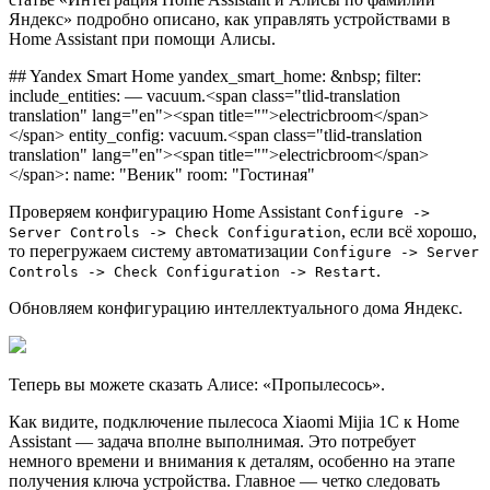
Яндекс» подробно описано, как управлять устройствами в
Home Assistant при помощи Алисы.
## Yandex Smart Home yandex_smart_home: &nbsp; filter:
include_entities: — vacuum.<span class="tlid-translation
translation" lang="en"><span title="">electricbroom</span>
</span> entity_config: vacuum.<span class="tlid-translation
translation" lang="en"><span title="">electricbroom</span>
</span>: name: "Веник" room: "Гостиная"
Проверяем конфигурацию Home Assistant
Configure ->
, если всё хорошо,
Server Controls -> Check Configuration
то перегружаем систему автоматизации
Configure -> Server
.
Controls -> Check Configuration -> Restart
Обновляем конфигурацию интеллектуального дома Яндекс.
Теперь вы можете сказать Алисе: «Пропылесось».
Как видите, подключение пылесоса Xiaomi Mijia 1C к Home
Assistant — задача вполне выполнимая. Это потребует
немного времени и внимания к деталям, особенно на этапе
получения ключа устройства. Главное — четко следовать