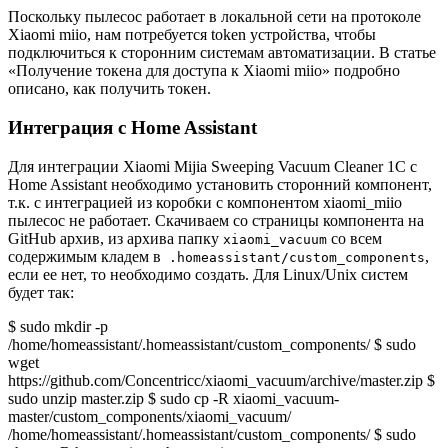
Поскольку пылесос работает в локальной сети на протоколе
Xiaomi miio, нам потребуется token устройства, чтобы
подключиться к сторонним системам автоматизации. В статье
«Получение токена для доступа к Xiaomi miio» подробно
описано, как получить токен.
Интеграция с Home Assistant
Для интеграции Xiaomi Mijia Sweeping Vacuum Cleaner 1C с
Home Assistant необходимо установить сторонний компонент,
т.к. с интеграцией из коробки с компонентом xiaomi_miio
пылесос не работает. Скачиваем со страницы компонента на
GitHub архив, из архива папку
со всем
xiaomi_vacuum
содержимым кладем в
,
.homeassistant/custom_components
если ее нет, то необходимо создать. Для Linux/Unix систем
будет так:
$ sudo mkdir -p
/home/homeassistant/.homeassistant/custom_components/ $ sudo
wget
https://github.com/Concentricc/xiaomi_vacuum/archive/master.zip $
sudo unzip master.zip $ sudo cp -R xiaomi_vacuum-
master/custom_components/xiaomi_vacuum/
/home/homeassistant/.homeassistant/custom_components/ $ sudo