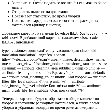
Заставить пылесос подать голос что бы его можно было
найти
Отправить пылесос на док станцию
Показывает статистику во время уборки
Показывает заряд пылесоса и состояние расходных
материалов (фильтр и щетки)
Добавляем карточку на панель Lovelace
Edit Dashboard -> +
. В добавленной карточке нажимаем
Add Card
Show Code
, заполняем:
Editor
type: ‘custom:vacuum-card’ entity: vacuum.<span class="tlid-
translation translation" lang="en"><span
title="">electricbroom</span></span> image: default show_name:
true compact_view: false show_toolbar: true show_status: true stats:
cleaning: — attribute: cleaning_area subtitle: Очищено unit: м² —
attribute: cleaning_time subtitle: Время уборки unit: мин. default:
— attribute: total_cleaning_count subtitle: Кол.уборок — attribute:
filter_life_level subtitle: Фильтр unit: ‘%’ — attribute:
side_brush_life_level subtitle: Бок. щётка unit: ‘%’ — attribute:
main_brush_life_level subtitle: Осн. щётка unit: ‘%’
Теперь на карточке будет отображаться общее количество
уборок и состояние расходных материалов, а также время
уборки и убранная площадь во время режима ожидания.