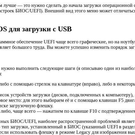
лучше — это нужно сделать до начала загрузки операционной с
настроек БИОС/UEFI). Внешний вид этого меню может отличатьс
OS для загрузки с USB
мное обеспечение UEFI чаще всего графические, но на ноутбука
вляет большого труда. Вы можете успешно изменить порядок заг
нам нужно выполнить следующие шаги (я описываю один из наибо
:
либо с помощью стрелок на клавиатуре (вправо), либо в некот
сок устройств загрузки (дисков, подключенных к компьютеру), 
вое место: для этого выбираем её и с помощью клавиши F5 двиг
иске загрузочную флешку.
 либо, чаще всего — нажатием по клавише F10 с подтверждением S
менных БИОС/UEFI, наиболее распространенной проблемой являет
что тип загрузки, установленный в БИОС (указанный UEFI в разд
сли использовать флешку в режиме Legacy для изображения выше