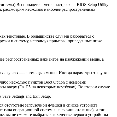
истемы) Вы попадете в меню настроек — BIOS Setup Utility
я, рассмотрим несколько наиболее распространенных
х текстовые. В большинстве случаев разобраться с
рузки и систему, используя примеры, приведенные ниже.
лее распространенных вариантов на изображении выше, а
орых случаях — с помощью мыши. Иногда параметры загрузки
либо несколько пунктов Boot Option с номерами.
аем вверх (Fn+F5 на некоторых ноутбуках). Во втором случае
ave Settings and Exit Setup.
ся отсутствие загрузочной флешки в списке устройств
еле типа операционной системы на скриншоте выше), и тип
, вы не сможете выбрать ее в качестве первого устройства