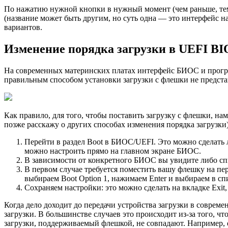
По нажатию нужной кнопки в нужный момент (чем раньше, тем 
(название может быть другим, но суть одна — это интерфейс 
вариантов.
Изменение порядка загрузки в UEFI BI
На современных материнских платах интерфейс БИОС и програм
правильным способом установки загрузки с флешки не предста
Как правило, для того, чтобы поставить загрузку с флешки, 
позже расскажу о других способах изменения порядка загрузки)
Перейти в раздел Boot в БИОС/UEFI. Это можно сделать 
можно настроить прямо на главном экране БИОС.
В зависимости от конкретного БИОС вы увидите либо спи
В первом случае требуется поместить вашу флешку на пер
выбираем Boot Option 1, нажимаем Enter и выбираем в сп
Сохраняем настройки: это можно сделать на вкладке Exit,
Когда дело доходит до передачи устройства загрузки в совре
загрузки. В большинстве случаев это происходит из-за того, 
загрузки, поддерживаемый флешкой, не совпадают. Например, е