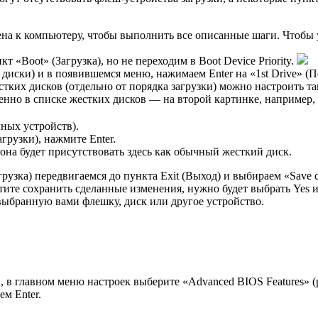
на к компьютеру, чтобы выполнить все описанные шаги. Чтобы 
 «Boot» (Загрузка), но не переходим в Boot Device Priority.
диски) и в появившемся меню, нажимаем Enter на «1st Drive» (П
естких дисков (отдельно от порядка загрузки) можно настроить та
енно в списке жестких дисков — на второй картинке, например, 
чных устройств).
агрузки), нажмите Enter.
 она будет присутствовать здесь как обычный жесткий диск.
рузка) передвигаемся до пункта Exit (Выход) и выбираем «Save c
отите сохранить сделанные изменения, нужно будет выбрать Yes и
 выбранную вами флешку, диск или другое устройство.
S, в главном меню настроек выберите «Advanced BIOS Features»
ем Enter.