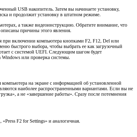
ченный USB накопитель. Затем вы начинаете установку,
диска и продолжит установку в штатном режиме.
ьютерах, а также видеоинструкцию. Обратите внимание, что
u описаны причины этого явления.
я при включении компьютера кнопками F2, F12, Del или
 меню быстрого выбора, чтобы выбрать ее как загрузочный
ботает с системой UEFI. Следующим шагом будет
ка Windows или проверка системы.
я компьютера на экране с информацией об установленной
являются наиболее распространенными вариантами. Если вы не
узка», а не «завершение работы». Сразу после потемнения
«Press F2 for Settings» и аналогичная.