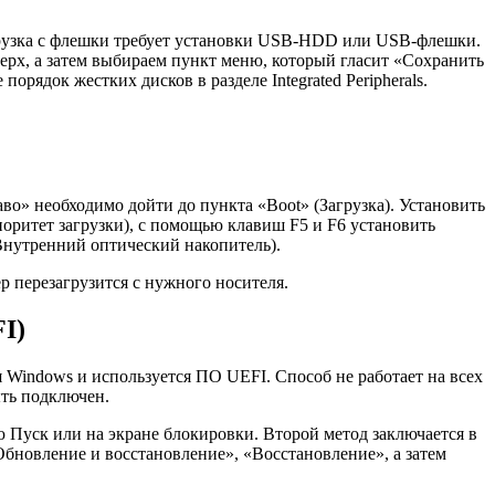
грузка с флешки требует установки USB-HDD или USB-флешки.
ерх, а затем выбираем пункт меню, который гласит «Сохранить
рядок жестких дисков в разделе Integrated Peripherals.
во» необходимо дойти до пункта «Boot» (Загрузка). Установить
Приоритет загрузки), с помощью клавиш F5 и F6 установить
(Внутренний оптический накопитель).
р перезагрузится с нужного носителя.
FI)
я Windows и используется ПО UEFI. Способ не работает на всех
ыть подключен.
ю Пуск или на экране блокировки. Второй метод заключается в
бновление и восстановление», «Восстановление», а затем