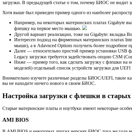
загрузки. В предыдущей статье о том, почему БИОС не видит з
Хотя выше был приведен пример одного из наиболее распрост
Например, на некоторых материнских платах Gigabyte вы
флешку на первое место мышью.
Другой вариант реализации, тоже на Gigabyte: вкладка Boot
Интересен подход на фирменных материнских платах Inte
мыши), а в Adavnced Options получить более подробное п
Далее — относительно простой пример установки USB фле
Legacy загрузки требуется задействовать опцию CSM (Comp
Ниже — пример того, как сделать загрузку с флешки на но
моделей) отдельный список устройств загрузки для UEFI
Внимательно изучите различные разделы БИОС/UEFI, такие как BI
вы не находите ничего нового в своем БИОС.
Настройка загрузки с флешки в стары
Старые материнские платы и ноутбуки имеют некоторые особен
AMI BIOS
В AMI BIOS и некоторых других версиях БИОС того же года мо