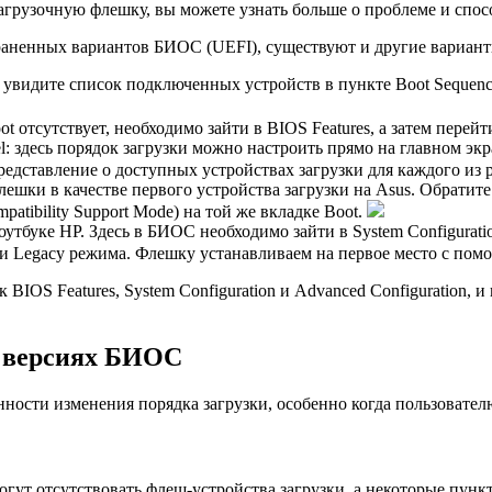
агрузочную флешку, вы можете узнать больше о проблеме и спос
раненных вариантов БИОС (UEFI), существуют и другие вариант
 увидите список подключенных устройств в пункте Boot Sequenc
 отсутствует, необходимо зайти в BIOS Features, а затем перейти 
l: здесь порядок загрузки можно настроить прямо на главном эк
редставление о доступных устройствах загрузки для каждого из
шки в качестве первого устройства загрузки на Asus. Обратите 
atibility Support Mode) на той же вкладке Boot.
утбуке HP. Здесь в БИОС необходимо зайти в System Configuratio
 и Legacy режима. Флешку устанавливаем на первое место с по
OS Features, System Configuration и Advanced Configuration, и 
х версиях БИОС
ности изменения порядка загрузки, особенно когда пользовател
гут отсутствовать флеш-устройства загрузки, а некоторые пунк