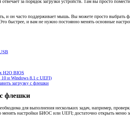
твечает за порядок загрузки устройств. Там вы просто помести
ать, и он часто поддерживает мышь. Вы можете просто выбрать 
то быстрее, и вам не нужно постоянно менять основные настро
 USB
ях H2O BIOS
 10 и Windows 8.1 с UEFI)
тавить загрузку с флешки
 с флешки
еобходима для выполнения нескольких задач, например, провер
о менять настройки БИОС или UEFI; достаточно открыть меню з