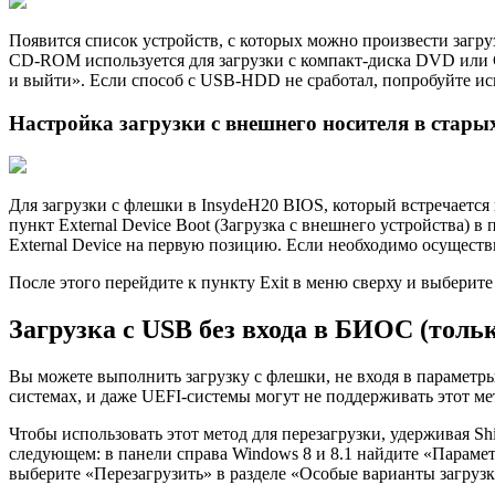
Появится список устройств, с которых можно произвести за
CD-ROM используется для загрузки с компакт-диска DVD или C
и выйти». Если способ с USB-HDD не сработал, попробуйте испо
Настройка загрузки с внешнего носителя в стар
Для загрузки с флешки в InsydeH20 BIOS, который встречается
пункт External Device Boot (Загрузка с внешнего устройства) в
External Device на первую позицию. Если необходимо осуществи
После этого перейдите к пункту Exit в меню сверху и выберите
Загрузка с USB без входа в БИОС (тольк
Вы можете выполнить загрузку с флешки, не входя в параметры
системах, и даже UEFI-системы могут не поддерживать этот ме
Чтобы использовать этот метод для перезагрузки, удерживая S
следующем: в панели справа Windows 8 и 8.1 найдите «Параме
выберите «Перезагрузить» в разделе «Особые варианты загрузк