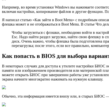
Например, во время установки Windows вы нажимаете соответ
включая настройки, копирование файлов и другие функции. По
Я написал статью «Как зайти в Boot Menu» с подробным описан
флешка может и не отображаться в Boot Menu. В статье Что д
Чтобы загрузиться с флэшки, необходимо войти в настро
Esc. Надо найти раздел загрузки, найти свою флешку в с
диск. Очень важно, чтобы флешка была подготовлена пра
перезагрузка; после этого, если все правильно, компьют
Как попасть в BIOS для выбора вариан
В некоторых случаях для доступа к утилите настройки БИОС н
памяти или изображением производителя или материнской плат
можете открыть БИОС при завершении работы уже установленн
экрана начните многократно нажимать на нужную клавишу.
Обычно, эта информация имеется внизу или, в старых БИОС — ввер