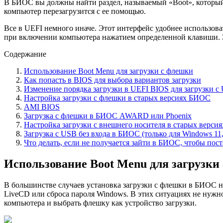
В БИОС вы должны найти раздел, называемый «Boot», который о
компьютер перезагрузится с ее помощью.
Все в UEFI немного иначе. Этот интерфейс удобнее использов
при включении компьютера нажатием определенной клавиши. Э
Содержание
Использование Boot Menu для загрузки с флешки
Как попасть в BIOS для выбора вариантов загрузки
Изменение порядка загрузки в UEFI BIOS для загрузки с
Настройка загрузки с флешки в старых версиях БИОС
AMI BIOS
Загрузка с флешки в БИОС AWARD или Phoenix
Настройка загрузки с внешнего носителя в старых верси
Загрузка с USB без входа в БИОС (только для Windows 11,
Что делать, если не получается зайти в БИОС, чтобы пос
Использование Boot Menu для загрузки
В большинстве случаев установка загрузки с флешки в БИОС н
LiveCD или сброса пароля Windows. В этих ситуациях не нужн
компьютера и выбрать флешку как устройство загрузки.