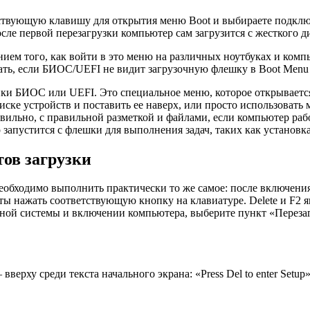
ствующую клавишу для открытия меню Boot и выбираете подклю
сле первой перезагрузки компьютер сам загрузится с жесткого 
ием того, как войти в это меню на различных ноутбуках и комп
елать, если БИОС/UEFI не видит загрузочную флешку в Boot Men
йки БИОС или UEFI. Это специальное меню, которое открываетс
писке устройств и поставить ее наверх, или просто использовать
вильно, с правильной разметкой и файлами, если компьютер ра
ер запустится с флешки для выполнения задач, таких как установ
тов загрузки
еобходимо выполнить практически то же самое: после включени
ы нажать соответствующую кнопку на клавиатуре. Delete и F2 
ой системы и включении компьютера, выберите пункт «Перезагр
ху среди текста начального экрана: «Press Del to enter Setup», 