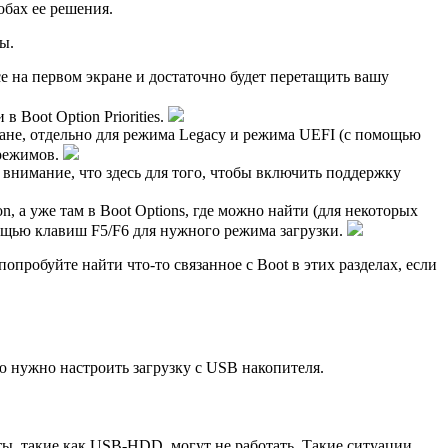
обах ее решения.
ы.
e на первом экране и достаточно будет перетащить вашу
в Boot Option Priorities.
ране, отдельно для режима Legacy и режима UEFI (с помощью
 режимов.
внимание, что здесь для того, чтобы включить поддержку
n, а уже там в Boot Options, где можно найти (для некоторых
мощью клавиш F5/F6 для нужного режима загрузки.
попробуйте найти что-то связанное с Boot в этих разделах, если
ю нужно настроить загрузку с USB накопителя.
ты, такие как USB-HDD, могут не работать. Такие ситуации