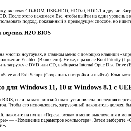
грузку, включая CD-ROM, USB-HDD, HDD-0, HDD-1 и другие. За
D. После этого нажимаем Esc, чтобы выйти на один уровень вв
льзовать подход, показанный в предыдущем способе, но ищите по
ых версиях H2O BIOS
 на многих ноутбуках, в главном меню с помощью клавиши «впра
 положение Enabled (Включено). Ниже, в разделе Boot Priority (
ть загрузку с DVD или CD, выбираем Internal Optic Disc Drive 
 «Save and Exit Setup» (Сохранить настройки и выйти). Компьюте
о для Windows 11, 10 и Windows 8.1 с UE
 BIOS, если на материнской плате установлена последняя верси
тод. Чтобы его использовать, загрузочный накопитель должен б
hift, нажмите на пункт «Перезагрузка» в меню выключения в мен
тры» — «Изменение параметров компьютера». Затем выберите «О
и».