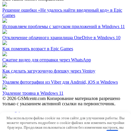
Решение ошибки «Не удалось найти введенный код» в Epic
Games
Исправляем проблемы с запуском приложений в Windows 11
Отключение облачного хранилища OneDrive в Windows 10
Как поменять возраст в Epic Games
Сжатие видео для отправки через WhatsApp
Как сделать загрузочную флешку через Ventoy
Удаляем фотографии из Viber для Android, iOS и Windows
Удаление трояна в Windows 11
© 2026 GSMcentr.com Копирование материалов разрешено
только с указанием активной ссылки на первоисточник.
Обратная связь
Мы используем файлы cookie на этом сайте для улучшения работы. Вы
Политика конфиденциальности
можете прочитать подробнее о cookie-файлах или изменить настройки
Пользовательское соглашение
браузера. Продолжая пользоваться сайтом без изменения настроек, вы