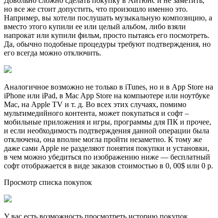
Довольно сложно сделать покупку в Айтюнс и не заметить,
но все же стоит допустить, что произошло именно это.
Например, вы хотели послушать музыкальную композицию, а
вместо этого купили ее или целый альбом, либо взяли
напрокат или купили фильм, просто пытаясь его посмотреть.
Да, обычно подобные процедуры требуют подтверждения, но
его всегда можно отключить.
Аналогичное возможно не только в iTunes, но и в App Store на
iPhone или iPad, в Mac App Store на компьютере или ноутбуке
Mac, на Apple TV и т. д. Во всех этих случаях, помимо
мультимедийного контента, может покупаться и софт –
мобильные приложения и игры, программы для ПК и прочее,
и если необходимость подтверждения данной операции была
отключена, она вполне могла пройти незаметно. К тому же
даже сами Apple не разделяют понятия покупки и установки,
в чем можно убедиться по изображению ниже — бесплатный
софт отображается в виде заказов стоимостью в 0, 00$ или 0 р.
Просмотр списка покупок
У вас есть возможность просмотреть историю покупок,