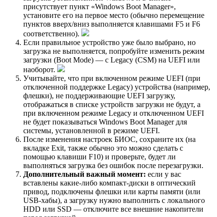
присутствует пункт «Windows Boot Manager»,
установите его на первое место (обычно перемещение
пунктов вверх/вниз выполняется клавишами F5 и F6
соответственно).
Если правильное устройство уже было выбрано, но
загрузка не выполняется, попробуйте изменить режим
загрузки (Boot Mode) — с Legacy (CSM) на UEFI или
наоборот.
Учитывайте, что при включенном режиме UEFI (при
отключенной поддержке Legacy) устройства (например,
флешки), не поддерживающие UEFI загрузку,
отображаться в списке устройств загрузки не будут, а
при включенном режиме Legacy и отключенном UEFI
не будет показываться Windows Boot Manager для
системы, установленной в режиме UEFI.
После изменения настроек БИОС, сохраните их (на
вкладке Exit, также обычно это можно сделать с
помощью клавиши F10) и проверьте, будет ли
выполняться загрузка без ошибок после перезагрузки.
Дополнительный важный момент:
если у вас
вставлены какие-либо компакт-диски в оптический
привод, подключены флешки или карты памяти (или
USB-хабы), а загрузку нужно выполнить с локального
HDD или SSD — отключите все внешние накопители