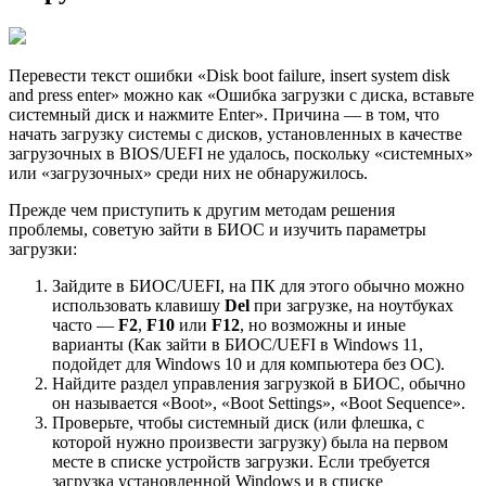
Перевести текст ошибки «Disk boot failure, insert system disk
and press enter» можно как «Ошибка загрузки с диска, вставьте
системный диск и нажмите Enter». Причина — в том, что
начать загрузку системы с дисков, установленных в качестве
загрузочных в BIOS/UEFI не удалось, поскольку «системных»
или «загрузочных» среди них не обнаружилось.
Прежде чем приступить к другим методам решения
проблемы, советую зайти в БИОС и изучить параметры
загрузки:
Зайдите в БИОС/UEFI, на ПК для этого обычно можно
использовать клавишу
Del
при загрузке, на ноутбуках
часто —
F2
,
F10
или
F12
, но возможны и иные
варианты (Как зайти в БИОС/UEFI в Windows 11,
подойдет для Windows 10 и для компьютера без ОС).
Найдите раздел управления загрузкой в БИОС, обычно
он называется «Boot», «Boot Settings», «Boot Sequence».
Проверьте, чтобы системный диск (или флешка, с
которой нужно произвести загрузку) была на первом
месте в списке устройств загрузки. Если требуется
загрузка установленной Windows и в списке