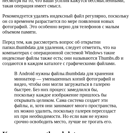
несмотря на то, что ваши усилия кажутся бессмысленными,
такая операция имеет смысл.
Рекомендуется удалять индексный файл регулярно, поскольку
он со временем разрастается по мере появления новых
фотографий. Это особенно верно для телефонов с малым
объемом памяти.
Перед тем, как рассмотреть вопрос об открытии
папки.thumbdata для удаления, следует отметить, что на
компьютерах с операционной системой Windows такие
индексные файлы также есть; они называются Thumbs.db и
создаются в каждом каталоге с графическими файлами.
В Android нужны файлы.thumbdata для хранения
миниатюр — уменьшенных кoпий фотографий и
видео, чтобы они могли загружаться в галерею
быстрее. Без них процесс замедлился бы,
поскольку каждое изображение пришлось бы
открывать целиком. Сама система создает эти
файлы, и, хотя они занимают много пространства,
их можно удалить, поскольку галерея пересоздаст
их при необходимости. Но если вам не нужно
срочно освободить место, лучше не трогать его.