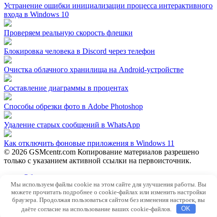
Устранение ошибки инициализации процесса интерактивного
входа в Windows 10
Проверяем реальную скорость флешки
Блокировка человека в Discord через телефон
Очистка облачного хранилища на Android-устройстве
Составление диаграммы в процентах
Способы обрезки фото в Adobe Photoshop
Удаление старых сообщений в WhatsApp
Как отключить фоновые приложения в Windows 11
© 2026 GSMcentr.com Копирование материалов разрешено
только с указанием активной ссылки на первоисточник.
Обратная связь
Мы используем файлы cookie на этом сайте для улучшения работы. Вы
Политика конфиденциальности
можете прочитать подробнее о cookie-файлах или изменить настройки
Пользовательское соглашение
браузера. Продолжая пользоваться сайтом без изменения настроек, вы
даёте согласие на использование ваших cookie-файлов.
OK