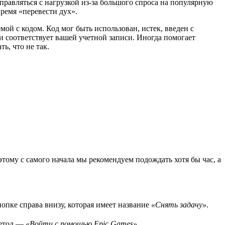
справляться с нагрузкой из-за большого спроса на популярную
ремя «перевести дух».
мой с кодом. Код мог быть использован, истек, введен с
 и соответствует вашей учетной записи. Иногда помогает
ь, что не так.
тому с самого начала мы рекомендуем подождать хотя бы час, а
опке справа внизу, которая имеет название
«Снять задачу»
.
метод —
«Войти с помощью Epic Games»
.