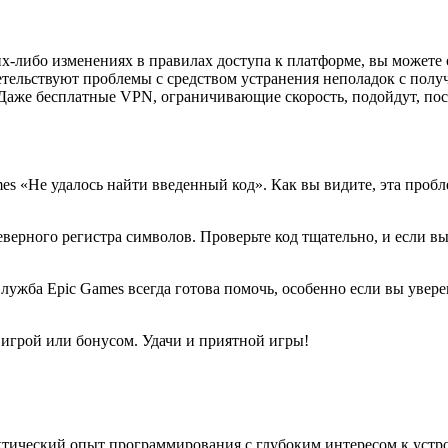
их-либо изменениях в правилах доступа к платформе, вы можете
етельствуют проблемы с средством устранения неполадок с полу
Даже бесплатные VPN, ограничивающие скорость, подойдут, пос
es «Не удалось найти введенный код». Как вы видите, эта пробл
ерного регистра символов. Проверьте код тщательно, и если вы 
ужба Epic Games всегда готова помочь, особенно если вы уверен
ь игрой или бонусом. Удачи и приятной игры!
ктический опыт программирования с глубоким интересом к устр