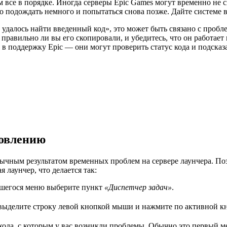
м все в порядке. Иногда серверы Epic Games могут временно не 
 подождать немного и попытаться снова позже. Дайте системе в
удалось найти введенный код», это может быть связано с пробле
 правильно ли вы его скопировали, и убедитесь, что он работает
в поддержку Epic — они могут проверить статус кода и подсказат
новлению
ычным результатом временных проблем на сервере лаунчера. Поэ
 лаунчер, что делается так:
вшегося меню выберите пункт
«Диспетчер задач»
.
 выделите строку левой кнопкой мыши и нажмите по активной кн
входа, с которым у вас возникли проблемы. Обычно это первый 