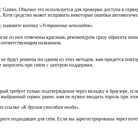
ic Games. Обычно это используется для проверки доступа к серв
Хотя средство может исправить некоторые ошибки автоматически,
е, нажмите кнопку
«Устранение неполадок»
.
огие из них отмечены красным, рекомендуем сразу обратить вни
 соответствующим названием.
 не будут решены ни одним из этих методов, вам придется повт
 запросить при связи с центром поддержки.
ый требует только подтверждения через вкладку в браузере, есл
в выбранный сервис ранее, вам не нужно вводить пароль при это
по ссылке
«К другим способам входа»
.
ите подходящее для себя. Если вы зарегистрированы через поч