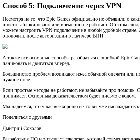
Способ 5: Подключение через VPN
Несмотря на то, что Epic Games официально не объявили о как
просто заблокировано или временно не работает. Об этом свид
можете настроить VPN-подключение в любой удобной стране. 
отключить после авторизации в лаунчере ВПН.
А также все основные способы разобраться с ошибкой Epic Gam
паниковать и двигаться вперед.
Большинство проблем возникают из-за обычной опечати или нев
нужное поле.
Если простые методы не работают, не забывайте про помощь. Сл
принимает. Основным доказательством будет письмо с кодом.
Мы надеемся, что у вас все хорошо и что вы уже наслаждаетес
Поделиться с друзьями
Дмитрий Соколов
Разработчик ПО и энтузиаст «железа», который совмещает пра