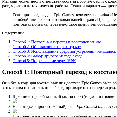
Магазин может нести ответственность за проблему, если с кодо
раздачу игр или технические работы. Лучший вариант — просто
Если при вводе кода в Epic Games появляется ошибка «Не 
ошибкой или не соответствовал вашей стране. Проверьте,
повторная попытка через некоторое время или обращение 
Содержание
Способ 1: Повторный переход к восстановлению
Способ 2: Обновление с перезапуском
Способ 3: Использование средства устранения неполадок
Способ 4: Выбор другого метода входа
Способ 5: Подключение через VPN
Способ 1: Повторный переход к восста
Ошибка в коде для восстановления доступа Epic Games была об
затем снова отправлять новый код, предварительно перезагружая
Щелкните правой кнопкой мыши по
«Пуску»
и из появи
На вкладке с процессами найдите
«EpicGamesLaunсher»
,
Повторно запустите программу и выберите тот вариант 