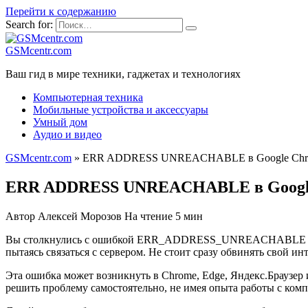
Перейти к содержанию
Search for:
GSMcentr.com
Ваш гид в мире техники, гаджетах и технологиях
Компьютерная техника
Мобильные устройства и аксессуары
Умный дом
Аудио и видео
GSMcentr.com
»
ERR ADDRESS UNREACHABLE в Google Chrome
ERR ADDRESS UNREACHABLE в Google C
Автор
Алексей Морозов
На чтение
5 мин
Вы столкнулись с ошибкой ERR_ADDRESS_UNREACHABLE при попы
пытаясь связаться с сервером. Не стоит сразу обвинять свой и
Эта ошибка может возникнуть в Chrome, Edge, Яндекс.Браузер
решить проблему самостоятельно, не имея опыта работы с ком