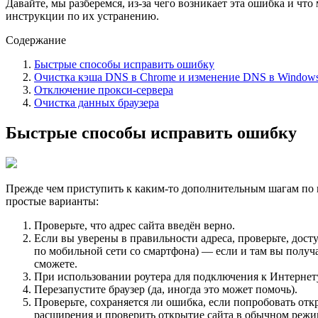
Давайте, мы разберемся, из-за чего возникает эта ошибка и ч
инструкции по их устранению.
Содержание
Быстрые способы исправить ошибку
Очистка кэша DNS в Chrome и изменение DNS в Window
Отключение прокси-сервера
Очистка данных браузера
Быстрые способы исправить ошибку
Прежде чем приступить к каким-то дополнительным шагам п
простые варианты:
Проверьте, что адрес сайта введён верно.
Если вы уверены в правильности адреса, проверьте, дост
по мобильной сети со смартфона) — если и там вы получае
сможете.
При использовании роутера для подключения к Интернету 
Перезапустите браузер (да, иногда это может помочь).
Проверьте, сохраняется ли ошибка, если попробовать отк
расширения и проверить открытие сайта в обычном режим