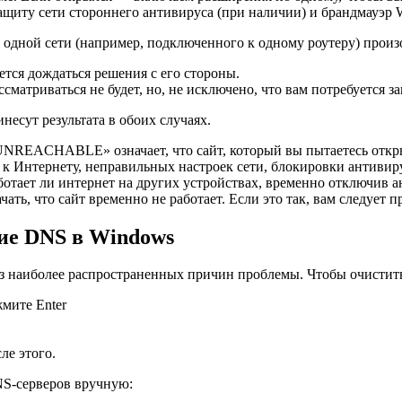
защиту сети стороннего антивируса (при наличии) и брандмауэр
 одной сети (например, подключенного к одному роутеру) произ
ется дождаться решения с его стороны.
сматриваться не будет, но, не исключено, что вам потребуется за
несут результата в обоих случаях.
ACHABLE» означает, что сайт, который вы пытаетесь открыть,
к Интернету, неправильных настроек сети, блокировки антивир
ботает ли интернет на других устройствах, временно отключив а
чать, что сайт временно не работает. Если это так, вам следует 
ие DNS в Windows
з наиболее распространенных причин проблемы. Чтобы очистит
жмите Enter
ле этого.
NS-серверов вручную: