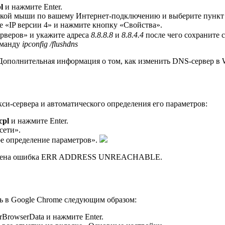
l
и нажмите Enter.
пкой мыши по вашему Интернет-подключению и выберите пункт
 «IP версии 4» и нажмите кнопку «Свойства».
рверов» и укажите адреса
8.8.8.8
и
8.8.4.4
после чего сохраните 
оманду
ipconfig /flushdns
 Дополнительная информация о том, как изменить DNS-сервер в W
и-сервера и автоматического определения его параметров:
cpl
и нажмите Enter.
сети».
ое определение параметров».
правлена ошибка ERR ADDRESS UNREACHABLE.
ть в Google Chrome следующим образом:
arBrowserData и нажмите Enter.