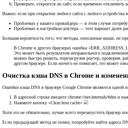
Проверьте, откроется ли сайт, если временно отключить 
Важно: если при открытии любого сайта с любого устройства в
Проблемах у вашего провайдера — в этом случае потребу
Проблемах в настройках роутера — этот вариант далее рас
Большая вероятность того, что методы, описанные выше, не при
В Chrome и других браузерах ошибка «ERR_ADDRESS_UNRE
Это может быть результатом неправильного подключения 
можно быстро решить, перезагрузив роутер, проверив, ра
другом браузере. Если ничего не помогает, это может озна
Очистка кэша DNS в Chrome и изменен
Ошибки кэша DNS в браузере Google Chrome являются одной и
В адресной строке введите chrome://net-internals/#dns и на
Нажмите кнопку «Clear host cache»
Хотя это не обязательно, лучше всего перезапустить браузер пос
Если предыдущий метод не помог, попробуйте найти адреса D