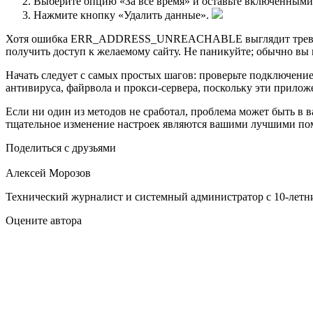
Выберите опцию «За все время» и оставьте включенными
Нажмите кнопку «Удалить данные».
Хотя ошибка ERR_ADDRESS_UNREACHABLE выглядит тревожным,
получить доступ к желаемому сайту. Не паникуйте; обычно вы 
Начать следует с самых простых шагов: проверьте подключение 
антивируса, файрвола и прокси-сервера, поскольку эти прило
Если ни один из методов не сработал, проблема может быть в в
тщательное изменение настроек являются вашими лучшими по
Поделиться с друзьями
Алексей Морозов
Технический журналист и системный администратор с 10‑летн
Оцените автора