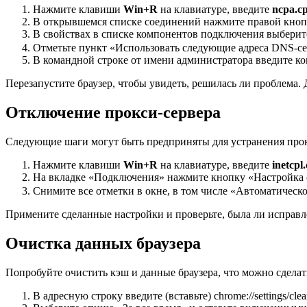
Нажмите клавиши
Win+R
на клавиатуре, введите
ncpa.cp
В открывшемся списке соединений нажмите правой кно
В свойствах в списке компонентов подключения выберите
Отметьте пункт «Использовать следующие адреса DNS-се
В командной строке от имени администратора введите к
Перезапустите браузер, чтобы увидеть, решилась ли проблема.
Отключение прокси-сервера
Следующие шаги могут быть предприняты для устранения прокс
Нажмите клавиши
Win+R
на клавиатуре, введите
inetcpl.
На вкладке «Подключения» нажмите кнопку «Настройка 
Снимите все отметки в окне, в том числе «Автоматическ
Примените сделанные настройки и проверьте, была ли ис
Очистка данных браузера
Попробуйте очистить кэш и данные браузера, что можно сдела
В адресную строку введите (вставьте) chrome://settings/cle