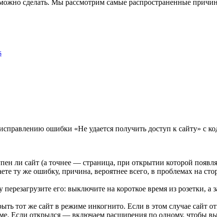
то можно сделать. Мы рассмотрим самые распространенные причи
s
о исправлению ошибки «Не удается получить доступ к сайту
упен ли сайт (а точнее — страница, при открытии которой появля
те ту же ошибку, причина, вероятнее всего, в проблемах на сто
перезагрузите его: выключите на короткое время из розетки, а з
рыть тот же сайт в режиме инкогнито. Если в этом случае сайт о
е. Если открылся — включаем расширения по одному, чтобы выя