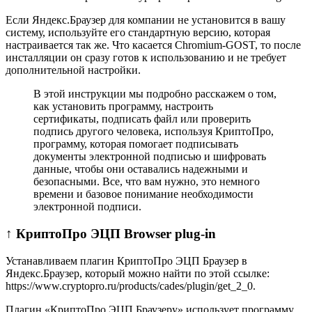
Если Яндeкс.Браузер для компании не установится в вашу
систему, используйте его стандартную версию, которая
настраивается так же. Что касается Chromium-GOST, то после
инсталляции он сразу готов к использованию и не требует
дополнительной настройки.
В этой инструкции мы подробно расскажем о том,
как установить программу, настроить
сертификаты, подписать файл или проверить
подпись другого человека, используя КриптоПро,
программу, которая помогает подпиcывать
документы электронной подписью и шифровать
данные, чтобы они оставались надежными и
безопасными. Все, что вам нужно, это немного
времени и базовое понимание необходимости
электронной подписи.
↑ КриптоПро ЭЦП Browser plug-in
Устанавливаем плагин КриптоПро ЭЦП Браузер в
Яндeкс.Браузер, который можно найти по этой ссылке:
https://www.cryptopro.ru/products/cades/plugin/get_2_0.
Плагин «КриптoПро ЭЦП Браузеру» использует программу