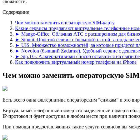
сложности.
Содержание
Чем можно заменить операторскую SIM-карту
Какие сервисы предлагают виртуальные телефонные ном
► Mango-Office. Облачная АТС с расширением для бизне
► Sipuni. Простой сервис с большой платой за подключе
► UIS. Множество возможностей, за которые придется п
► Novofon (бывший Zadarma). Удобный сервис с дешев
► Sip.TG. Альтернативный способ оставаться на связи бе
Как подключить виртуальный номер телефона на iPhone
Чем можно заменить операторскую SIM
Есть всегo одна альтернатива операторским “симкам” и это ви
Виртуальный тeлефонный номер это выделенный номер в облачн
IP-протокол и будет доступна в любом месте при наличии подк
При помощи предостaвляющих такие услуги сервисов вы может