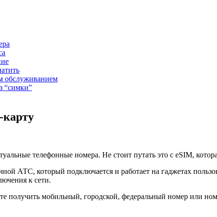
ера
са
ние
латить
ым обслуживанием
з “симки”
-карту
ртуальные телефонные номера. Не стоит путать это с eSIM, кото
ой АТС, который подключается и работает на гаджетах пользова
лючения к сети.
е получить мобильный, городской, федеральный номер или ном