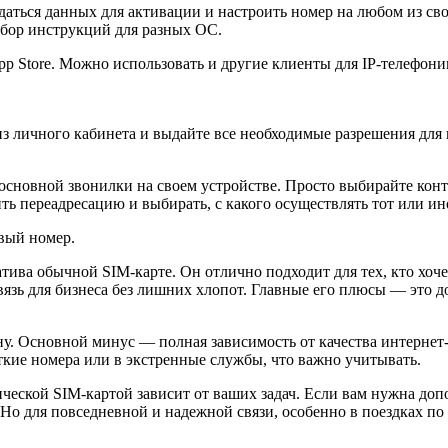
даться данных для активации и настроить номер на любом из св
абор инструкций для разных ОC.
p Store. Можно использовать и другие клиенты для IP-телефонии
з личного кабинета и выдайте все необходимые разрешения для
 основной звонилки на своем устройстве. Просто выбирайте кон
ть переадресацию и выбирать, с какого осуществлять тот или ин
вый номер.
тива обычной SIM-карте. Он отлично подходит для тех, кто хоче
вязь для бизнеса без лишних хлопот. Главные его плюсы — это д
у. Основной минус — полная зависимость от качества интернет-с
ткие номера или в экстренные службы, что важно учитывать.
ческой SIM-картой зависит от ваших задач. Если вам нужна доп
о для повседневной и надежной связи, особенно в поездках по 