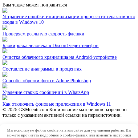
Вам также может понравиться
Устранение ошибки инициализации процесса интерактивного
входа в Windows 10
Проверяем реальную скорость флешки
Блокировка человека в Discord через телефон
Очистка облачного хранилища на Android-устройстве
Составление диаграммы в процентах
Способы обрезки фото в Adobe Photoshop
Удаление старых сообщений в WhatsApp
Как отключить фоновые приложения в Windows 11
© 2026 GSMcentr.com Копирование материалов разрешено
только с указанием активной ссылки на первоисточник.
Обратная связь
Мы используем файлы cookie на этом сайте для улучшения работы. Вы
Политика конфиденциальности
можете прочитать подробнее о cookie-файлах или изменить настройки
Пользовательское соглашение