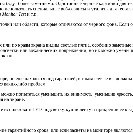
еты будут более заметными. Однотонные чёрные картинки для те
жно использовать специальные веб-сервисы и утилиты для теста 
 Monitor Test
и т.п.
очки или области, которые отличаются от чёрного фона. Если они
ах или по краям экрана видны светлые пятна, особенно заметны
подсветки или механических повреждений, но их можно уменьшит
 экран.
е, он еще находится под гарантией; в таком случае вы должны о
ез каких-либо проблем.
ко можно попытаться уменьшить их видимость, уменьшив яркость
я на экране.
е использовать LED-подсветку, купив ленту и прикрепив ее к за
ние гарантийного срока, или если засветы на мониторе являютс