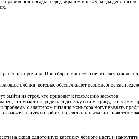
о правильной посадке перед экраном и о том, когда действител
их.
остранённая причина. При сборке монитора не все светодиоды по
еивающие плёнки, которые обеспечивают равномерное распределе
ут выйти из строя, что приводит к появлению засветов;
дарен, это может повредить подсветку или матрицу, что может п
ли проблемы с адаптером питания монитора могут вызвать пробле
, это может влиять на работу подсветки и вызывать появление за
вести на экран однотонную картинку чёрного цвета и накрутить