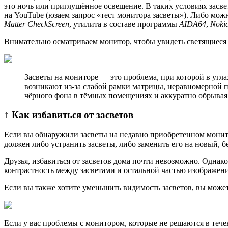
это ночь или приглушённое освещение. В таких условиях засв
на YouTube (юзаем запрос «тест монитора засветы»). Либо мо
Matter CheckScreen
, утилита в составе программы
AIDA64
,
Nokia
Внимательно осматриваем монитор, чтобы увидеть светящиеся т
Засветы на мониторе — это проблема, при которой в угл
возникают из-за слабой рамки матрицы, неравномерной 
чёрного фона в тёмных помещениях и аккуратно обрывая
↑ Как избавиться от засветов
Если вы обнаружили засветы на недавно приобретенном монитор
должен либо устранить засветы, либо заменить его на новый, б
Друзья, избавиться от засветов дома почти невозможно. Одна
контрастность между засветами и остальной частью изображени
Если вы также хотите уменьшить видимость засветов, вы может
Если у вас проблемы с монитором, которые не решаются в тече