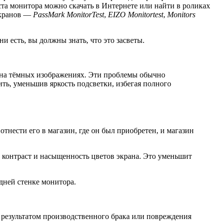
ста монитора можно скачать в Интернете или найти в роликах
экранов —
PassMark MonitorTest
,
EIZO Monitortest
,
Monitors
 есть, вы должны знать, что это засветы.
е на тёмных изображениях. Эти проблемы обычно
ь, уменьшив яркость подсветки, избегая полного
тнести его в магазин, где он был приобретен, и магазин
, контраст и насыщенность цветов экрана. Это уменьшит
дней стенке монитора.
я результатом производственного брака или повреждения