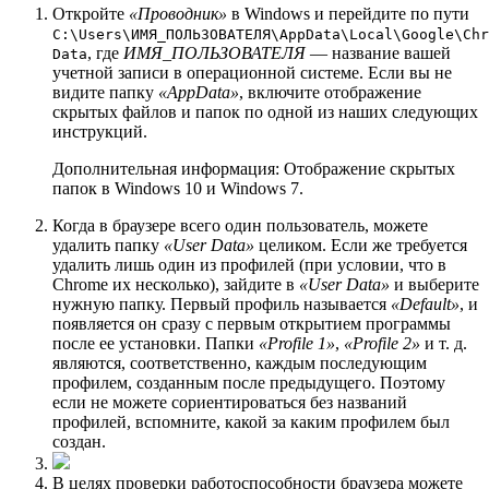
Откройте
«Проводник»
в Windows и перейдите по пути
C:\Users\ИМЯ_ПОЛЬЗОВАТЕЛЯ\AppData\Local\Google\Chr
, где
ИМЯ_ПОЛЬЗОВАТЕЛЯ
— название вашей
Data
учетной записи в операционной системе. Если вы не
видите папку
«AppData»
, включите отображение
скрытых файлов и папок по одной из наших следующих
инструкций.
Дополнительная информация: Отображение скрытых
папок в Windows 10 и Windows 7.
Когда в браузере всего один пользователь, можете
удалить папку
«User Data»
целиком. Если же требуется
удалить лишь один из профилей (при условии, что в
Chrome их несколько), зайдите в
«User Data»
и выберите
нужную папку. Первый профиль называется
«Default»
, и
появляется он сразу с первым открытием программы
после ее установки. Папки
«Profile 1»
,
«Profile 2»
и т. д.
являются, соответственно, каждым последующим
профилем, созданным после предыдущего. Поэтому
если не можете сориентироваться без названий
профилей, вспомните, какой за каким профилем был
создан.
В целях проверки работоспособности браузера можете