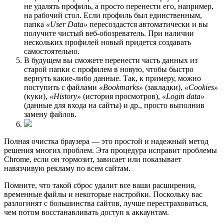
не удалять профиль, а просто перенести его, например,
на рабочий стол. Если профиль был единственным,
папка
«User Data»
пересоздастся автоматически и вы
получите чистый веб-обозреватель. При наличии
нескольких профилей новый придется создавать
самостоятельно.
В будущем вы сможете перенести часть данных из
старой папки с профилем в новую, чтобы быстро
вернуть какие-либо данные. Так, к примеру, можно
поступить с файлами
«Bookmarks»
(закладки),
«Cookies»
(куки),
«History»
(история просмотров),
«Login data»
(данные для входа на сайты) и др., просто выполнив
замену файлов.
Полная очистка браузера — это простой и надежный метод
решения многих проблем. Эта процедура исправит проблемы
Chrome, если он тормозит, зависает или показывает
навязчивую рекламу по всем сайтам.
Помните, что такой сброс удалит все ваши расширения,
временные файлы и некоторые настройки. Поскольку вас
разлогинят с большинства сайтов, лучше перестраховаться,
чем потом восстанавливать доступ к аккаунтам.