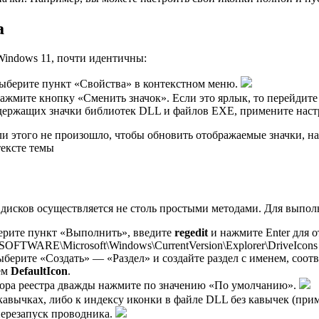
а
Windows 11, почти идентичны:
ыберите пункт «Свойства» в контекстном меню.
 нажмите кнопку «Сменить значок». Если это ярлык, то перейди
держащих значки библиотек DLL и файлов EXE, примените наст
ли этого не произошло, чтобы обновить отображаемые значки, на
тексте темы
дисков осуществляется не столь простыми методами. Для выполн
ерите пункт «Выполнить», введите
regedit
и нажмите Enter для о
WARE\Microsoft\Windows\CurrentVersion\Explorer\DriveIcons
выберите «Создать» — «Раздел» и создайте раздел с именем, соо
ем
DefaultIcon
.
тора реестра дважды нажмите по значению «По умолчанию».
кавычках, либо к индексу иконки в файле DLL без кавычек (при
перезапуск проводника.