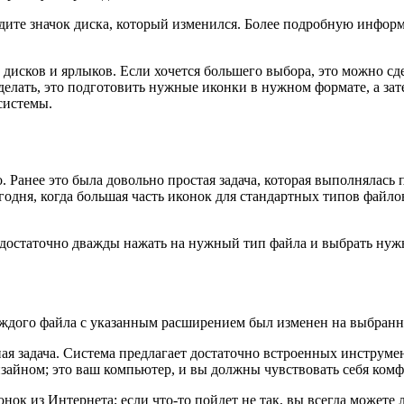
идите значок диска, который изменился. Более подробную инфор
, дисков и ярлыков. Если хочется большего выбора, это можно с
лать, это подготовить нужные иконки в нужном формате, а зате
 системы.
Ранее это была довольно простая задача, которая выполнялась по
годня, когда большая часть иконок для стандартных типов файло
, достаточно дважды нажать на нужный тип файла и выбрать нуж
аждого файла с указанным расширением был изменен на выбран
ая задача. Система предлагает достаточно встроенных инструмен
зайном; это ваш компьютер, и вы должны чувствовать себя комф
нок из Интернета; если что-то пойдет не так, вы всегда можете 