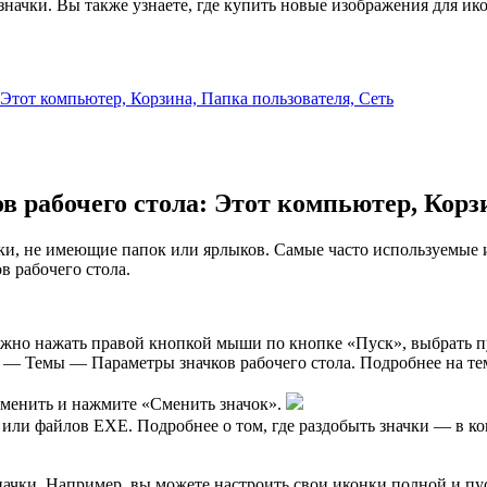
значки. Вы также узнаете, где купить новые изображения для ик
Этот компьютер, Корзина, Папка пользователя, Сеть
 рабочего стола: Этот компьютер, Корз
чки, не имеющие папок или ярлыков. Самые часто используемые
в рабочего стола.
 можно нажать правой кнопкой мыши по кнопке «Пуск», выбрать
 — Темы — Параметры значков рабочего стола. Подробнее на тем
зменить и нажмите «Сменить значок».
или файлов EXE. Подробнее о том, где раздобыть значки — в к
начки. Например, вы можете настроить свои иконки полной и пу