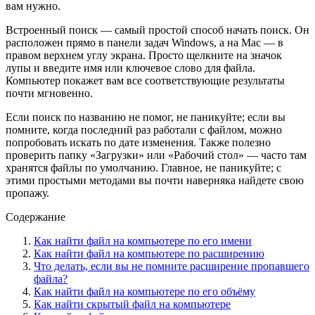
вам нужно.
Встроенный поиск — самый простой способ начать поиск. Он
расположен прямо в панели задач Windows, а на Mac — в
правом верхнем углу экрана. Просто щелкните на значок
лупы и введите имя или ключевое слово для файла.
Компьютер покажет вам все соответствующие результаты
почти мгновенно.
Если поиск по названию не помог, не паникуйте; если вы
помните, когда последний раз работали с файлом, можно
попробовать искать по дате изменения. Также полезно
проверить папку «Загрузки» или «Рабочий стол» — часто там
хранятся файлы по умолчанию. Главное, не паникуйте; с
этими простыми методами вы почти наверняка найдете свою
пропажу.
Содержание
Как найти файл на компьютере по его имени
Как найти файл на компьютере по расширению
Что делать, если вы не помните расширение пропавшего
файла?
Как найти файл на компьютере по его объёму
Как найти скрытый файл на компьютере