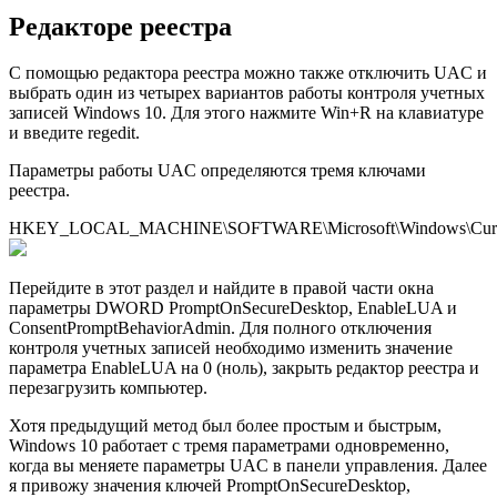
Редакторе реестра
С помощью редактора реестра можно также отключить UAC и
выбрать один из четырех вариантов работы контроля учетных
записей Windows 10. Для этого нажмите Win+R на клавиатуре
и введите regedit.
Параметры работы UAC определяются тремя ключами
реестра.
HKEY_LOCAL_MACHINE\SOFTWARE\Microsoft\Windows\CurrentV
Перейдите в этот раздел и найдите в правой части окна
параметры DWORD PromptOnSecureDesktop, EnableLUA и
ConsentPromptBehaviorAdmin. Для полного отключения
контроля учетных записей необходимо изменить значение
параметра EnableLUA на 0 (ноль), закрыть редактор реестра и
перезагрузить компьютер.
Хотя предыдущий метод был более простым и быстрым,
Windows 10 работает с тремя параметрами одновременно,
когда вы меняете параметры UAC в панели управления. Далее
я привожу значения ключей PromptOnSecureDesktop,