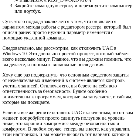
/v EnableLUA /t REG_DWORD /d 0 /f
Закройте командную строку и перезапустите компьютер
или ноутбук.
Суть этого подхода заключается в том, что он является
вариантом метода работы с редактором реестра, который был
описан ранее: просто нужный параметр изменяется с
помощью указанной команды.
Следовательно, мы рассмотрим, как отключить UAC в
Windows 10. Это довольно простой процесс, который займет
всего несколько минут. Главное, что вы должны помнить, что
вы делаете, и понимать возможные последствия.
Хочу еще раз подчеркнуть, что основным средством защиты
от нежелательных изменений в системе является контроль
учетных записей. Отключая его, вы берете на себя всю
ответственность за безопасность. Будьте особенно
внимательны к программам, которые вы запускаете, и сайтам,
которые вы посещаете.
Если вы все же решите оставить UAC включенным, но он вам
мешает, попробуйте просто сдвинуть ползунок на уровень
ниже; это хороший компромисс между безопасностью и
комфортом. В любом случае, теперь вы знаете, как управлять
этой настройкой, и вы можете выбрать тот вариант, который