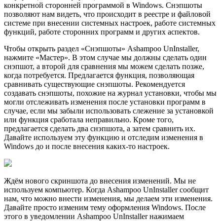
конкретной сторонней программой в Windows. Снэпшоты
позволяют нам видеть, что происходит в реестре и файловой
системе при внесении системных настроек, работе системных
функций, работе сторонних программ и других аспектов.
Чтобы открыть раздел «Снэпшоты» Ashampoo UnInstaller,
нажмите «Мастер». В этом случае мы должны сделать один
снэпшот, а второй для сравнения мы можем сделать позже,
когда потребуется. Предлагается функция, позволяющая
сравнивать существующие снэпшоты. Рекомендуется
создавать снэпшоты, похожие на журнал установки, чтобы мы
могли отслеживать изменения после установки программ в
случае, если мы забыли использовать слежение за установкой
или функция сработала неправильно. Кроме того,
предлагается сделать два снэпшота, а затем сравнить их.
Давайте используем эту функцию и отследим изменения в
Windows до и после внесения каких-то настроек.
Ждём нового скриншота до внесения изменений. Мы не
используем компьютер. Когда Ashampoo UnInstaller сообщит
нам, что можно внести изменения, мы делаем эти изменения.
Давайте просто изменим тему оформления Windows. После
этого в уведомлении Ashampoo UnInstaller нажимаем