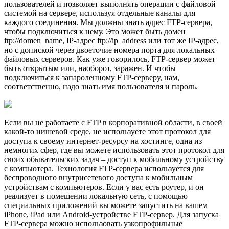
пользователей и позволяет выполнять операции с файловой
системой на сервере, используя отдельные каналы для
каждого соединения. Мы должны знать адрес FTP-сервера,
чтобы подключиться к нему. Это может быть домен
ftp://domen_name, IP-адрес ftp://ip_address или тот же IP-адрес,
но с допиской через двоеточие номера порта для локальных
файловых серверов. Как уже говорилось, FTP-сервер может
быть открытым или, наоборот, заражен. И чтобы
подключиться к запароленному FTP-серверу, нам,
соответственно, надо знать имя пользователя и пароль.
Если вы не работаете с FTP в корпоративной области, в своей
какой-то нишевой среде, не используете этот протокол для
доступа к своему интернет-ресурсу на хостинге, одна из
немногих сфер, где вы можете использовать этот протокол для
своих обывательских задач – доступ к мобильному устройству
с компьютера. Технология FTP-сервера используется для
беспроводного внутрисетевого доступа к мобильным
устройствам с компьютеров. Если у вас есть роутер, и он
реализует в помещении локальную сеть, с помощью
специальных приложений вы можете запустить на вашем
iPhone, iPad или Android-устройстве FTP-сервер. Для запуска
FTP-сервера можно использовать узкопрофильные