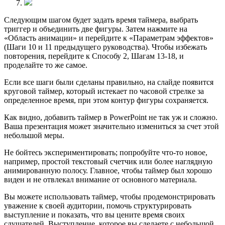
Следующим шагом будет задать время таймера, выбрать
триггер и объединить две фигуры. Затем нажмите на
«Область анимации» и перейдите к «Параметрам эффектов»
(Шаги 10 и 11 предыдущего руководства). Чтобы избежать
повторения, перейдите к Способу 2, Шагам 13-18, и
проделайте то же самое.
Если все шаги были сделаны правильно, на слайде появится
круговой таймер, который истекает по часовой стрелке за
определенное время, при этом контур фигуры сохраняется.
Как видно, добавить таймер в PowerPoint не так уж и сложно.
Ваша презентация может значительно измениться за счет этой
небольшой меры.
Не бойтесь экспериментировать; попробуйте что-то новое,
например, простой текстовый счетчик или более наглядную
анимированную полосу. Главное, чтобы таймер был хорошо
виден и не отвлекал внимание от основного материала.
Вы можете использовать таймер, чтобы продемонстрировать
уважение к своей аудитории, помочь структурировать
выступление и показать, что вы цените время своих
слушателей. Выступление, которое вы сделаете с небольшой