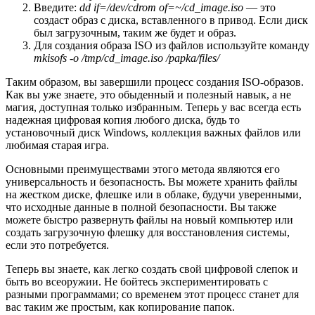
Введите:
dd if=/dev/cdrom of=~/cd_image.iso
— это
создаст образ с диска, вставленного в привод. Если диск
был загрузочным, таким же будет и образ.
Для создания образа ISO из файлов используйте команду
mkisofs -o /tmp/cd_image.iso /papka/files/
Таким образом, вы завершили процесс создания ISO-образов.
Как вы уже знаете, это обыденный и полезный навык, а не
магия, доступная только избранным. Теперь у вас всегда есть
надежная цифровая копия любого диска, будь то
установочный диск Windows, коллекция важных файлов или
любимая старая игра.
Основными преимуществами этого метода являются его
универсальность и безопасность. Вы можете хранить файлы
на жестком диске, флешке или в облаке, будучи уверенными,
что исходные данные в полной безопасности. Вы также
можете быстро развернуть файлы на новый компьютер или
создать загрузочную флешку для восстановления системы,
если это потребуется.
Теперь вы знаете, как легко создать свой цифровой слепок и
быть во всеоружии. Не бойтесь экспериментировать с
разными программами; со временем этот процесс станет для
вас таким же простым, как копирование папок.