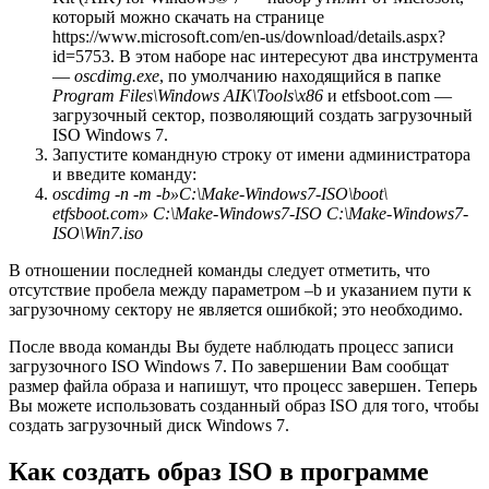
который можно скачать на странице
https://www.microsoft.com/en-us/download/details.aspx?
id=5753. В этом наборе нас интересуют два инструмента
—
oscdimg.
exe
, по умолчанию находящийся в папке
Program
Files\
Windows
AIK\
Tools\
x86
и etfsboot.com —
загрузочный сектор, позволяющий создать загрузочный
ISO Windows 7.
Запустите командную строку от имени администратора
и введите команду:
oscdimg -n -m -b»C:\Make-Windows7-ISO\boot\
etfsboot.com» C:\Make-Windows7-ISO C:\Make-Windows7-
ISO\Win7.iso
В отношении последней команды следует отметить, что
отсутствие пробела между параметром –b и указанием пути к
загрузочному сектору не является ошибкой; это необходимо.
После ввода команды Вы будете наблюдать процесс записи
загрузочного ISO Windows 7. По завершении Вам сообщат
размер файла образа и напишут, что процесс завершен. Теперь
Вы можете использовать созданный образ ISO для того, чтобы
создать загрузочный диск Windows 7.
Как создать образ ISO в программе