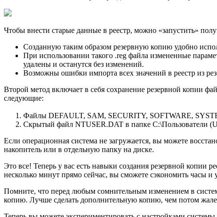
Чтобы внести старые данные в реестр, можно «запустить» получ
Созданную таким образом резервную копию удобно испол
При использовании такого .reg файла измененные парамет
удалены и останутся без изменений.
Возможны ошибки импорта всех значений в реестр из рез
Второй метод включает в себя сохранение резервной копии фай
следующие:
Файлы DEFAULT, SAM, SECURITY, SOFTWARE, SYSTEM 
Скрытый файл NTUSER.DAT в папке C:\Пользователи (Us
Если операционная система не загружается, вы можете восстан
накопитель или в отдельную папку на диcке.
Это все! Теперь у вас есть навыки создания резервной копии 
несколько минут прямо сейчас, вы сможете сэкономить часы и у
Помните, что перед любым сомнительным изменением в системе,
копию. Лучше сделать дополнительную копию, чем потом жалет
Теперь вы можете экспериментировать с настройками системы с 