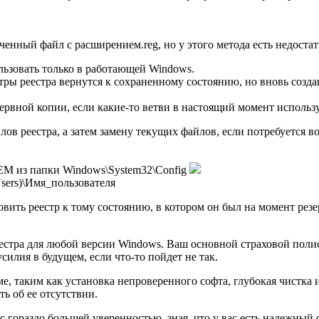
енный фaйл с расширением.reg, но у этого метода есть недостат
ьзовать только в работающей Windows.
ры реестра вернутся к сохраненному состоянию, но вновь создан
ервной копии, если какие-то ветви в настоящий момент использ
лов реестра, а затем замену текущих файлов, если потребуется 
из папки Windows\System32\Config
ers)\Имя_пользователя
овить реестр к тому состоянию, в котором он был на момент ре
реестра для любой версии Windows. Ваш основной страховой поли
силия в будущем, если что-то пойдет не так.
 таким как установка непроверенного софта, глубокая чистка и
ь об ее отсутствии.
гораздо большей уверенностью, зная, что у вас есть надежный с