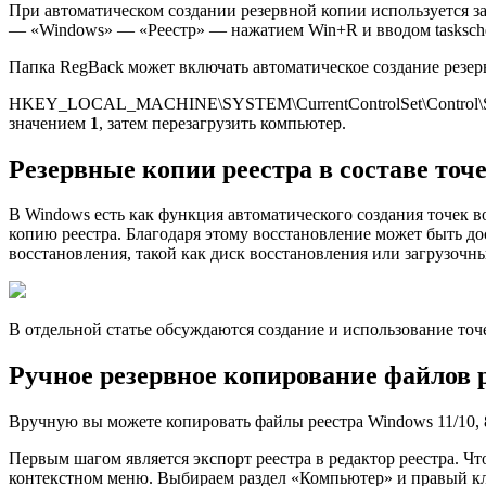
При автоматическом создании резервной копии используется за
— «Windows» — «Реестр» — нажатием Win+R и вводом taskschd.
Папка RegBack может включать автоматическое создание резервн
HKEY_LOCAL_MACHINE\SYSTEM\CurrentControlSet\Control\Sess
значением
1
, затем перезагрузить компьютер.
Резервные копии реестра в составе точ
В Windows есть как функция автоматического создания точек в
копию реестра. Благодаря этому восстановление может быть до
восстановления, такой как диск восстановления или загрузоч
В отдельной статье обсуждаются создание и использование то
Ручное резервное копирование файлов 
Вручную вы можете копировать файлы реестра Windows 11/10, 8 
Первым шагом является экспорт реестра в редактор реестра. Чт
контекстном меню. Выбираем раздел «Компьютер» и правый кли