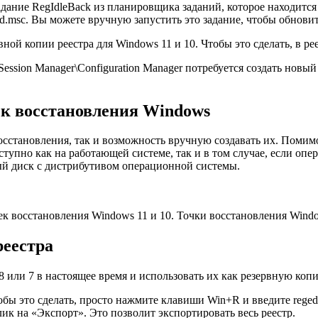
дание RegIdleBack из планировщика заданий, которое находится
msc. Вы можете вручную запустить это задание, чтобы обновить
ой копии реестра для Windows 11 и 10. Чтобы это сделать, в рее
ion Manager\Configuration Manager потребуется создать нов
ек восстановления Windows
осстановления, так и возможность вручную создавать их. Помим
ступно как на работающей системе, так и в том случае, если оп
ный диск с дистрибутивом операционной системы.
чек восстановления Windows 11 и 10. Точки восстановления Win
реестра
или 7 в настоящее время и использовать их как резервную копию
обы это сделать, просто нажмите клавиши Win+R и введите reged
к на «Экспорт». Это позволит экспортировать весь реестр.