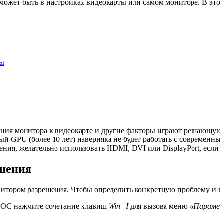
может быть в настройках видеокарты или самом мониторе. В это
мы
ения монитора к видеокарте и другие факторы играют решающую
ый GPU (более 10 лет) наверняка не будет работать с современ
ния, желательно использовать HDMI, DVI или DisplayPort, если
ешения
итором разрешения. Чтобы определить конкретную проблему и и
е ОС нажмите сочетание клавиш
Win+I
для вызова меню
«Параме