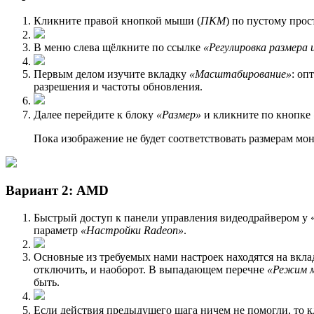
Кликните правой кнопкой мыши (
ПКМ
) по пустому прос
В меню слева щёлкните по ссылке
«Регулировка размера 
Первым делом изучите вкладку
«Масштабирование»
: о
разрешения и частоты обновления.
Далее перейдите к блоку
«Размер»
и кликните по кнопке
Пока изображение не будет соответствовать размерам мо
Вариант 2: AMD
Быстрый доступ к панели управления видеодрайвером у «
параметр
«Настройки Radeon»
.
Основные из требуемых нами настроек находятся на вкл
отключить, и наоборот. В выпадающем перечне
«Режим 
быть.
Если действия предыдущего шага ничем не помогли, то 