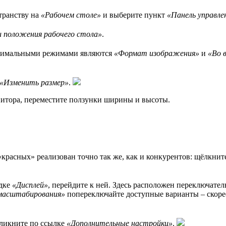
транству на
«Рабочем столе»
и выберите пункт
«Панель управле
и положения рабочего стола»
.
птимальными режимами являются
«Формат изображения»
и
«Во в
«Изменить размер»
.
нитора, переместите ползунки шиpины и высоты.
красных» реализован точно так же, как и конкурентов: щёлкни
адке
«Дисплей»
, перейдите к ней. Здесь расположен переключате
масштабирования»
попереключайте доступные варианты – скорее
кликните по ссылке
«Дополнительные настройки»
.