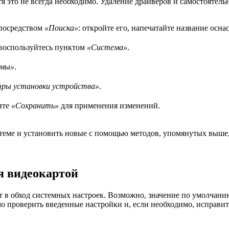
тя это не всегда необходимо. Удаление драйверов и самостоятел
 посредством
«Поиска»
: откройте его, напечатайте название оснас
воспользуйтесь пунктом
«Система»
.
емы»
.
ры установки устройства»
.
ите
«Сохранить»
для применения изменений.
теме и установить новые с помощью методов, упомянутых выше, е
я видеокартой
 обход системных настроек. Возможно, значение по умолчанию 
мо проверить введенные настройки и, если необходимо, исправит