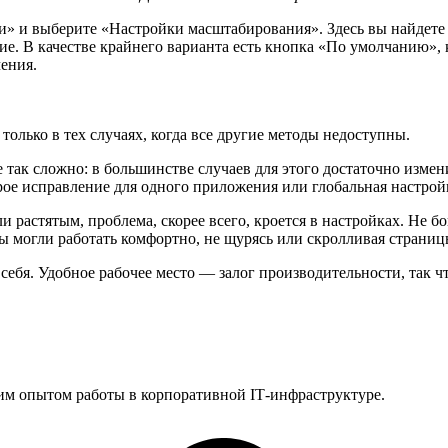
» и выберите «Настройки масштабирования». Здесь вы найдете п
ие. В качестве крайнего варианта есть кнопка «По умолчанию», 
ения.
олько в тех случаях, когда все другие методы недоступны.
е так сложно: в большинстве случаев для этого достаточно изм
рое исправление для одного приложения или глобальная настрой
растятым, проблема, скорее всего, кроется в настройках. Не бо
ы могли работать комфортно, не щурясь или скролливая страницы
 себя. Удобное рабочее место — залог производительности, так 
им опытом работы в корпоративной IT‑инфраструктуре.