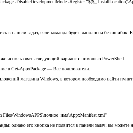
ckage -DisableDevelopmentMode -Register "$($_.InstallLocation)\A
ск в панели задач, если команда будет выполнена без ошибок. Е
кже использовать следующий вариант с помощью PowerShell.
ние в Get-AppxPackage — Все пользователи.
ожений магазина Windows, в котором необходимо найти пункт M
am Files\WindowsAPPS\полное_имя\AppxManifest.xml"
нды; однако его кнопка не появится в панели задач; вы можете