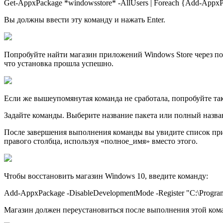
Get-AppxPackage *windowsstore* -AllUsers | Foreach {Add-AppxPa
Вы должны ввести эту команду и нажать Enter.
Попробуйте найти магазин приложений Windows Store через пои
что установка прошла успешно.
Если же вышеупомянутая команда не сработала, попробуйте та
Задайте команды. Выберите название пакета или полный назва
После завершения выполнения команды вы увидите список прил
правого столбца, используя «полное_имя» вместо этого.
Чтобы восстановить магазин Windows 10, введите команду:
Add-AppxPackage -DisableDevelopmentMode -Register "C:\Progr
Магазин должен переустановиться после выполнения этой комa