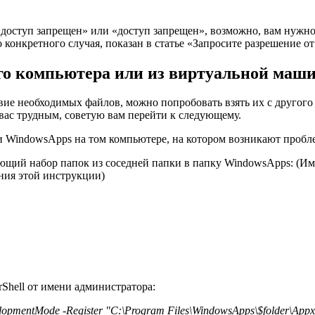
«доступ запрещен» или «доступ запрещен», возможно, вам нужно с
 конкретного случая, показан в статье «Запросите разрешение о
ого компьютера или из виртуальной маш
твие необходимых файлов, можно попробовать взять их с другог
 вас трудным, советую вам перейти к следующему.
ки WindowsApps на том компьютере, на котором возникают пробл
ий набор папок из соседней папки в папку WindowsApps: (Имен
ния этой инструкции)
Shell от имени администратора:
elopmentMode -Register "C:\Program Files\WindowsApps\$folder\Appx