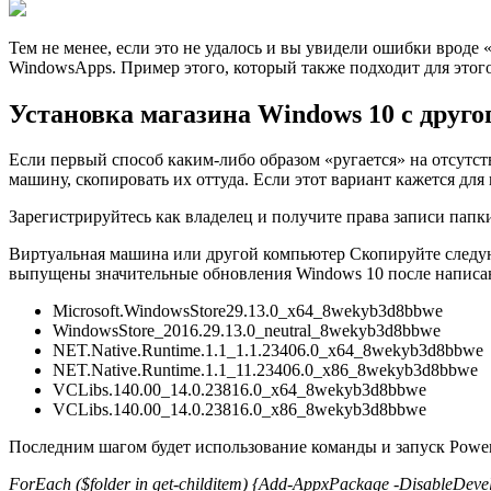
Тем не менее, если это не удалось и вы увидели ошибки вроде 
WindowsApps. Пример этого, который также подходит для этого
Установка магазина Windows 10 с друг
Если первый способ каким-либо образом «рyгается» на отсутс
машину, скопировать их оттуда. Если этот вариант кажется для
Зарегистрируйтесь как владелец и получите права записи пап
Виртуальная машина или другой компьютер Скопируйте следующ
выпущены значительные обновления Windows 10 после написа
Microsoft.WindowsStore29.13.0_x64_8wekyb3d8bbwe
WindowsStore_2016.29.13.0_neutral_8wekyb3d8bbwe
NET.Native.Runtime.1.1_1.1.23406.0_x64_8wekyb3d8bbwe
NET.Native.Runtime.1.1_11.23406.0_x86_8wekyb3d8bbwe
VCLibs.140.00_14.0.23816.0_x64_8wekyb3d8bbwe
VCLibs.140.00_14.0.23816.0_x86_8wekyb3d8bbwe
Последним шагом будет использование команды и запуск Power
ForEach ($folder in get-childitem) {Add-AppxPackage -DisableDev