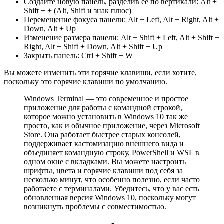
Создайте новую панель, разделив ее по вертикали: Alt +
Shift + + (Alt, Shift и знак плюс)
Перемещение фокуса панели: Alt + Left, Alt + Right, Alt +
Down, Alt + Up
Изменение размера панели: Alt + Shift + Left, Alt + Shift +
Right, Alt + Shift + Down, Alt + Shift + Up
Закрыть панель: Ctrl + Shift + W
Вы можете изменить эти горячие клавиши, если хотите,
поскольку это горячие клавиши по умолчанию.
Windows Terminal — это современное и простое
приложение для работы с командной строкой,
которое можно установить в Windows 10 так же
просто, как и обычное приложение, через Microsoft
Store. Она работает быстрее старых консолей,
поддерживает кастомизацию внешнего вида и
объединяет командную строку, PowerShell и WSL в
одном окне с вкладками. Вы можете настроить
шрифты, цвета и горячие клавиши под себя за
несколько минут, что особенно полезно, если часто
работаете с терминалами. Убедитесь, что у вас есть
обновленная версия Windows 10, поскольку могут
возникнуть проблемы с совместимостью.