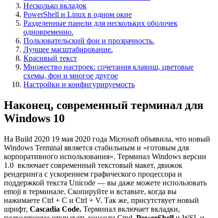
Несколько вкладок
PowerShell и Linux в одном окне
Разделенные панели для нескольких оболочек
одновременно.
Пользовательский фон и прозрачность.
Лучшее масштабирование.
Красивый текст
Множество настроек: сочетания клавиш, цветовые
схемы, фон и многое другое
Настройки и конфигурируемость
Наконец, современный терминал для
Windows 10
На Build 2020 19 мая 2020 года Microsoft объявила, что новый
Windows Terminal является стабильным и «готовым для
корпоративного использования». Терминал Windows версии
1.0 включает современный текстовый макет, движок
рендеринга с ускорением графического процессора и
поддержкой текста Unicode — вы даже можете использовать
emoji в терминале. Скопируйте и вставьте, когда вы
нажимаете Ctrl + C и Ctrl + V. Так же, присутствует новый
шрифт,
Cascadia Code.
Терминал включает вкладки,
позволяющие открывать консоли Cmd,
PowerShell
и WSL и