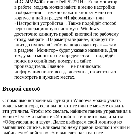
«LG 24MP400» или «Dell S2721H». Если монитор
в работе, модель можно найти в меню настройки
изображения — нужно нажать кнопку меню на
корпусе и найти раздел «Информация» или
«Настройки устройства». Также подойдёт способ
через операционную систему: в Windows
достаточно кликнуть правой кнопкой по рабочему
столу, выбрать «Параметры экрана», прокрутить
вниз до пункта «Свойства видеоадаптера» — там
в разделе «Монитор» будет указано название. Для
тех, у кого монитор не определяется — подойдёт
поиск по серийному номеру на сайте
производителя. Главное — не паниковать:
информация почти всегда доступна, стоит только
посмотреть в нужных местах.
Второй способ
С помощью встроенных функций Windows можно узнать
модель монитора, если вы не хотите или не можете скачать
эти утилиты. Чтобы это сделать, найдите панель управления в
меню «Пуск» и найдите «Устройства и принтеры», а затем
«Оборудование и звук». Далее выбираем свой монитор из
выпавшего списка, кликаем по нему правой кнопкой мыши и
выбираем «Свойства». Это выведет на экран все