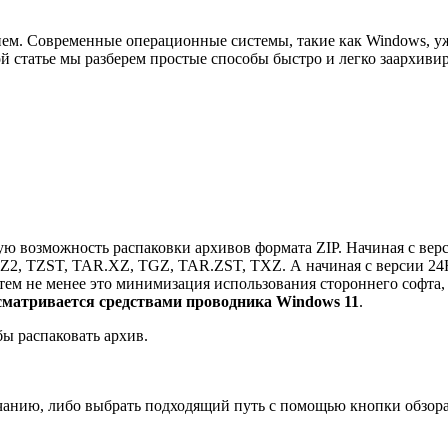
ем. Современные операционные системы, такие как Windows, уж
ой статье мы разберем простые способы быстро и легко заархиви
 возможность распаковки архивов формата ZIP. Начиная с верс
2, TZST, TAR.XZ, TGZ, TAR.ZST, TXZ. А начиная с версии 24H
ем не менее это минимизация использования стороннего софта, 
сматривается средствами проводника Windows 11
.
ы раcпаковать архив.
чанию, либо выбрать подходящий путь с помощью кнопки обзора,