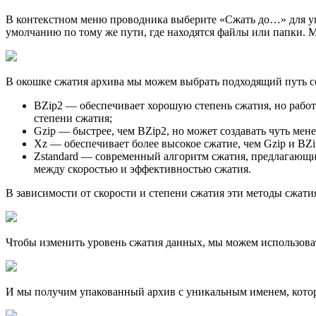
В контекстном меню проводника выберите «Сжать до…» для упа
умолчанию по тому же пути, где находятся файлы или папки. 
В окошке сжатия архива мы можем выбрать подходящий путь со
BZip2 — обеспечивает хорошую степень сжатия, но работ
степени сжатия;
Gzip — быстрее, чем BZip2, но может создавать чуть ме
Xz — обеспечивает более высокое сжатие, чем Gzip и BZ
Zstandard — современный алгоритм сжатия, предлагающий
между скоростью и эффективностью сжатия.
В зависимости от скорости и степени сжатия эти методы сжат
Чтобы изменить уровень сжатия данных, мы можем использовать
И мы получим упакованный архив с уникальным именем, кото