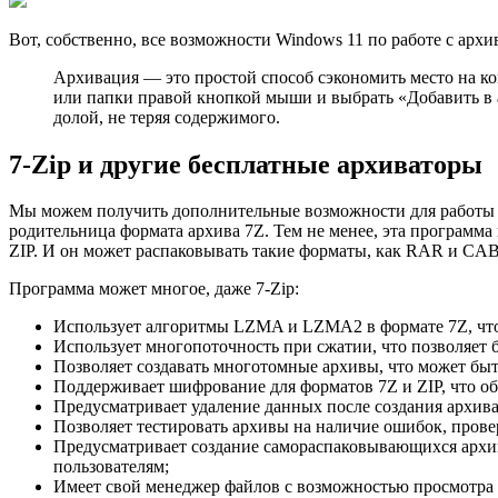
Вот, собственно, все возможности Windows 11 по работе с архи
Архивация — это простой способ сэкономить место на к
или папки правой кнопкой мыши и выбрать «Добавить в а
долой, не теряя содержимого.
7-Zip и другие бесплатные архиваторы
Мы можем получить дополнительные возможности для работы с
родительница формата архива 7Z. Тем не менее, эта программ
ZIP. И он может распаковывать такие форматы, как RAR и CA
Программа может многое, даже 7-Zip:
Использует алгоритмы LZMA и LZMA2 в формате 7Z, что 
Использует многопоточность при сжатии, что позволяет
Позволяет создавать многотомные архивы, что может быт
Поддерживает шифрование для форматов 7Z и ZIP, что о
Предусматривает удаление данных после создания архива
Позволяет тестировать архивы на наличие ошибок, провер
Предусматривает создание самораспаковывающихся архиво
пользователям;
Имеет свой менеджер файлов с возможностью просмотра 