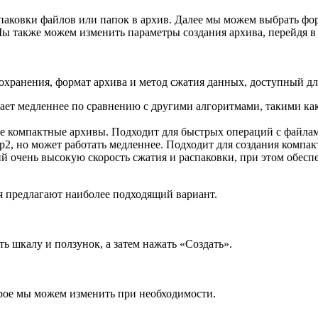
ковки файлов или папок в аpхив. Далее мы можем выбрать форм
Мы также можем изменить параметры создания архива, перейдя 
хранения, формат архива и метод сжатия данных, доступный дл
ает медленнее по сравнению с другими алгоритмами, такими ка
нее компактные архивы. Подходит для быстрых операций с файла
ip2, но может работать медленнее. Подходит для создания компа
 очень высокую скорость сжатия и распаковки, при этом обесп
ия предлагают наиболее подходящий вариант.
 шкалу и ползунок, а затем нажать «Создать».
рое мы можем изменить при необходимости.