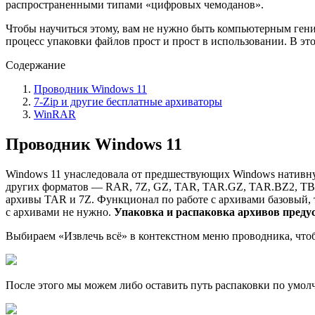
распространенными типами «цифровых чемоданов».
Чтобы научиться этому, вам не нужно быть компьютерным гени
процесс упаковки файлов прост и прост в использовании. В эт
Содержание
Проводник Windows 11
7-Zip и другие бесплатные архиваторы
WinRAR
Проводник Windows 11
Windows 11 унаследовала от предшествующих Windows нативную
других форматов — RAR, 7Z, GZ, TAR, TAR.GZ, TAR.BZ2, TBZ
архивы TAR и 7Z. Функционал по работе с архивами базовый, т
с архивами не нужно.
Упаковка и распаковка архивов преду
Выбираем «Извлечь всё» в контекстном меню проводника, чтоб
После этого мы можем либо оставить путь распаковки по умол