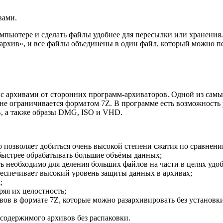
вами.
омпьютере и сделать файлы удобнее для пересылки или хранени
рхив», и все файлы объединены в один файл, который можно пере
 архивами от сторонних программ-архиваторов. Одной из самых
а не ограничивается форматом 7Z. В программе есть возможност
B, а также образы DMG, ISO и VHD.
позволяет добиться очень высокой степени сжатия по сравнен
 быстрее обрабатывать большие объёмы данных;
ь необходимо для деления больших файлов на части в целях удо
беспечивает высокий уровень защиты данных в архивах;
;
яя их целостность;
в в формате 7Z, которые можно разархивировать без установки
содержимого архивов без распаковки.