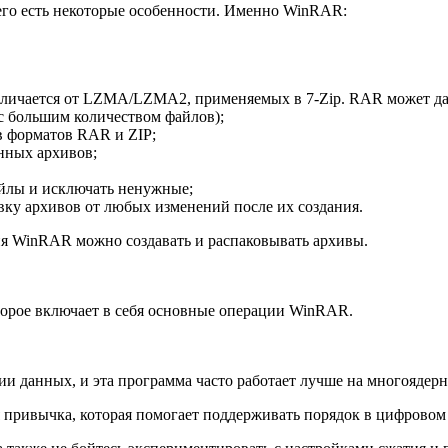
го есть некоторые особенности. Именно WinRAR:
тличается от LZMA/LZMA2, применяемых в 7-Zip. RAR может дав
с большим количеством файлов);
 форматов RAR и ZIP;
нных архивов;
файлы и исключать ненужные;
ку архивов от любых изменений после их создания.
я WinRAR можно создавать и распаковывать архивы.
орое включает в себя основные операции WinRAR.
ии данных, и эта программа часто работает лучше на многояде
 привычка, которая помогает поддерживать порядок в цифровом 