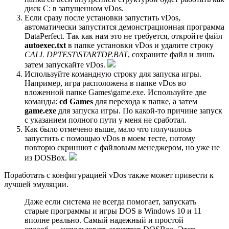
диск C: в запущенном vDos.
Если сразу после установки запустить vDos,
автоматически запустится демонстрационная программа
DataPerfect. Так как нам это не требуется, откройте файл
autoexec.txt
в папке установки vDos и удалите строку
CALL DPTEST\STARTDP.BAT
, сохраните файл и лишь
затем запускайте vDos.
Используйте командную строку для запуска игры.
Например, игра расположена в папке vDos во
вложенной папке Games\game.exe. Используйте две
команды:
cd Games
для перехода к папке, а затем
game.exe
для запуска игры. По какой-то причине запуск
с указанием полного пути у меня не сработал.
Как было отмечено выше, мало что получилось
запустить с помощью vDos в моем тесте, потому
повторю скриншот с файловым менеджером, но уже не
из DOSBox.
Поработать с конфигyрацией vDos также может привести к
лучшей эмуляции.
Даже если система не всегда помогает, запускать
старые программы и игры DOS в Windows 10 и 11
вполне реально. Самый надежный и простой