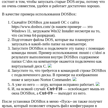
состоит в том, чтобы запускать старые DOS-игры, потому что
он очень совместим, удобен и работает достаточно хорошо.
В качестве примера использования DOSBox:
Скачайте DOSBox для вашей ОС с сайта
https://www.dosbox.com/ (в нашем примере — это
Windows 11, загружаем Win32 Installer несмотря на то,
что система 64-разрядная).
Подготовьте файлы DOS, которые вы планируете
запускать в какой-либо папке на компьютере.
Запустите DOSBox и подключите эту папку с помощью
команды mount. Пример использования: mount c c:\dos\ в
результате выполнения внутри DOSBox содержимое
папки C:\dos на компьютере окажется подключено как
виртуальный диск C.
Запустите то, что требуется в командной строке DOSBox
с подключенного диска. В примере на изображении
ниже я запускаю Norton Commander.
А уже из него — игру, которая исправно работает.
И, на всякий случай:
Ctrl+F10
— освобождает мышь из
окна DOSBox, а
Ctrl+F9
— выходит из него.
После установки DOSBox в меню «Пуск» он также получит
ярлык, который позволяет открыть файл конфигурации в