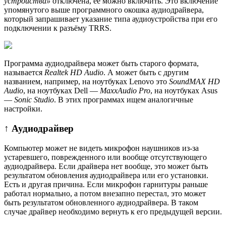
устройства»
отключена, её можно включить. Это включение
упомянутого выше программного окошка аудиодрайвера,
который запрашивает указание типа аудиоустройства при его
подключении к разъёму TRRS.
Программа аудиодрайвера может быть старого формата,
называется
Realtek HD Audio
. А может быть с другим
названием, например, на ноутбуках Lenovo это
SoundMAX HD
Audio
, на ноутбуках Dell —
MaxxAudio Pro
, на ноутбуках Asus
—
Sonic Studio
. В этих программах ищем аналогичные
настройки.
↑ Аудиодрайвер
Компьютер может не видеть микрофон наушников из-за
устаревшего, поврежденного или вообще отсутствующего
аудиодрайвера. Если драйвера нет вообще, это может быть
результатом обновления аудиодрайвера или его установки.
Есть и другая причина. Если микрофон гарнитуры раньше
работал нормально, а потом внезапно перестал, это может
быть результатом обновленного аудиодрайвера. В таком
случае драйвер необходимо вернуть к его предыдущей версии.