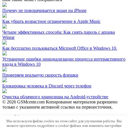
Почему не поворачивается экран на iPhone
Как убрать возрастное ограничение в Apple Music
Четыре эффективных способа: Как снять пароль с архива
Winrar
Как бесплатно пользоваться Microsoft Offiсe в Windows 10.
Устранение ошибки инициализации процесса интерактивного
входа в Windows 10
Проверяем реальную скорость флешки
Блокировка человека в Discord через телефон
Очистка облачного хранилища на Android-устройстве
© 2026 GSMcentr.com Копирование материалов разрешено
только с указанием активной ссылки на первоисточник.
Обратная связь
Мы используем файлы cookie на этом сайте для улучшения работы. Вы
Политика конфиденциальности
можете прочитать подробнее о cookie-файлах или изменить настройки
Пользовательское соглашение