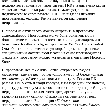
воспринималась как обычные наушники. Когда вы
подключаете гарнитуру через разъём TRRS, ваша аудио карта
может автоматически распознавать аудиоустройства,
подключаемые через разъём TRRS, не выдавая никаких
программных окошек. Тем не менее, он распознает
неправильно.
В любом из случаев это можно исправить в программе
аудиодрайвера. Программы могут быть разными, но на
большинстве современных компьютеров с аудиокартами на
базе чипов Realtek это будет программа
Realtek
Audio Control
.
Она обычно поставляется с аудиодрайвером на страничке
спецификаций материнской платы на сайте производителя.
Также эту программу можно установить в магазине Microsoft
Store.
В программе Realtek Audio Control открываем раздел
«Дополнительные настройки устройства»
. В блоке
«Смена
назначения разъёмов»
указываем гарнитуру. Если на ПК
разъём TRRS есть и сзади корпуса, и на передней его панели,
гарнитуру можно указать, соответственно, и для задней, и для
передней панели. Но для этого предварительно нужно
включить вверху опцию «Отключить определение гнёзд
передней панели». Если опция
«Подключение
автоматического всплывающего диалога, для включённого