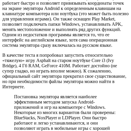
работает быстро и позволяет привязывать координаты точек
на экране эмулятора Android к определенным клавишам на
клавиатуре компьютера или ноутбука (это может быть полезно
для управления играми). Он также оснащен Play Market,
позволяет подключать папки Windows, устанавливать APK,
менять местоположение и выполнять ряд других функций.
Одним из недостатков программы является то, что ее
интерфейс на английском языке, хотя сама операционная
система эмулятора сразу включалась на русском языке.
В качестве теста я попробовал запустить относительно
«тяжелую» игру Asphalt на старом ноутбуке Core i3 (Ivy
Bridge), 4 Гб RAM, GeForce 410M. Работает достойно (не
супер гладко, но играть вполне можно). К сожалению,
официальный сайт эмулятора прекратил свое существование,
но при необходимости файлы эмулятора можно найти в
Интернете.
Постановка эмулятора является наиболее
эффективным методом запуска Android-
приложений и игр на компьютере с Windows.
Некоторые из многих вариантов были проверены:
BlueStacks, NoxPlayer и LDPlayer. Они быстро
работают и легко устанавливаются, и они
позволяют играть в мобильные игры с хорошей