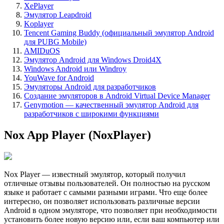
XePlayer
Эмулятор Leapdroid
Koplayer
Tencent Gaming Buddy (официальный эмулятор Android
для PUBG Mobile)
AMIDuOS
Эмулятор Android для Windows Droid4X
Windows Android или Windroy
YouWave for Android
Эмуляторы Android для разработчиков
Создание эмуляторов в Android Virtual Device Manager
Genymotion — качественный эмулятор Android для
разработчиков с широкими функциями
Nox App Player (NoxPlayer)
Nox Player — известный эмулятор, который получил
отличные отзывы пользователей. Он полностью на русском
языке и работает с самыми разными играми. Что еще более
интересно, он позволяет использовать различные версии
Android в одном эмуляторе, что позволяет при необходимости
установить более новую версию или, если ваш компьютер или