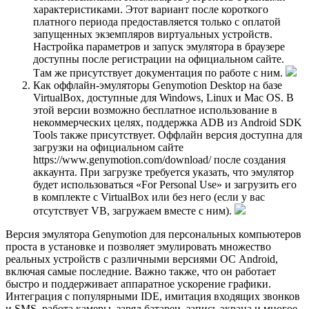
характеристиками. Этот вариант после короткого
платного периода предоставляется только с оплатой
запущенных экземпляров виртуальных устройств.
Настройка параметров и запуск эмулятора в браузере
доступны после регистрации на официальном сайте.
Там же присутствует документация по работе с ним.
Как оффлайн-эмуляторы Genymotion Desktop на базе
VirtualBox, доступные для Windows, Linux и Mac OS. В
этой версии возможно бесплатное использование в
некоммерческих целях, поддержка ADB из Android SDK
Tools также присутствует. Оффлайн версия доступна для
загрузки на официальном сайте
https://www.genymotion.com/download/ после создания
аккаунта. При загрузке требуется указать, что эмулятор
будет использоваться «For Personal Use» и загрузить его
в комплекте с VirtualBox или без него (если у вас
отсутствует VB, загружаем вместе с ним).
Версия эмулятора Genymotion для персональных компьютеров
проста в установке и позволяет эмулировать множество
реальных устройств с различными версиями ОС Android,
включая самые последние. Важно также, что он работает
быстро и поддерживает аппаратное ускорение графики.
Интеграция с популярными IDE, имитация входящих звонков
и SMS, работа камеры, заряд батареи, запись экрана и многое