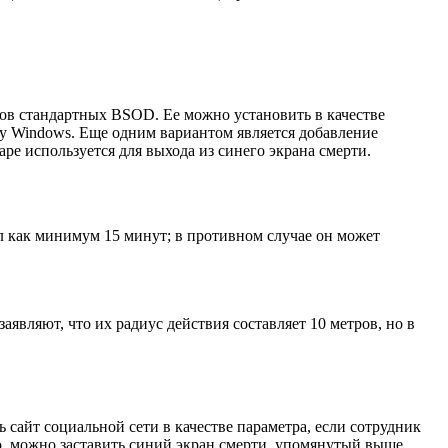
тов стандартных BSOD. Ее можно установить в качестве
зку Windows. Еще одним вариантом является добавление
pe используется для выхода из синего экрана смерти.
ал как минимум 15 минут; в противном случае он может
являют, что их радиус действия составляет 10 метров, но в
сайт социальной сети в качестве параметра, если сотрудник
о, можно заставить синий экран смерти, упомянутый выше,