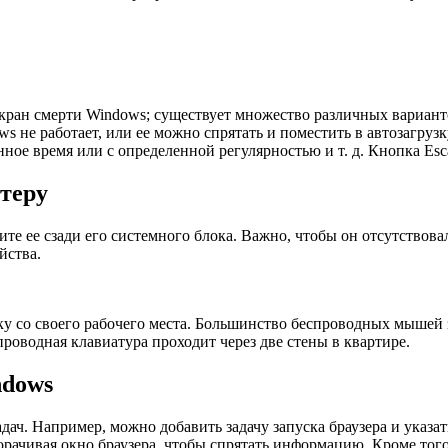
 экран смерти Windows; существует множество различных вариан
ws не работает, или ее можно спрятать и поместить в автозагру
ое время или с определенной регулярностью и т. д. Кнопка Esca
теру
те ее сзади его системного блока. Важно, чтобы он отсутствов
йства.
у со своего рабочего места. Большинство беспроводных мышей за
проводная клавиатура проходит через две стены в квартире.
ndows
. Например, можно добавить задачу запуска браузера и указать 
орачивая окно браузера, чтобы спрятать информацию. Кроме тог