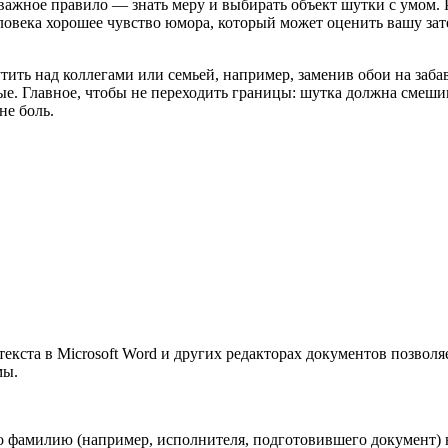
 важное правило — знать меру и выбирать объект шутки с умом.
ловека хорошее чувство юмора, который может оценить вашу зате
ить над коллегами или семьей, например, заменив обои на заб
е. Главное, чтобы не переходить границы: шутка должна смеши
не боль.
текста в Microsoft Word и других редакторах документов позволя
мы.
о фамилию (например, исполнителя, подготовившего документ) 