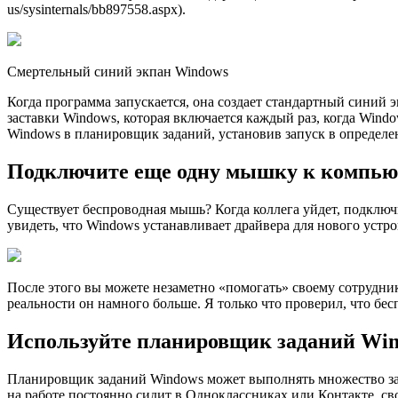
us/sysinternals/bb897558.aspx).
Смертельный синий экпан Windows
Когда программа запускается, она создает стандартный синий
заставки Windows, которая включается каждый раз, когда Windo
Windows в планировщик заданий, установив запуск в определенн
Подключите еще одну мышку к компью
Существует беспроводная мышь? Когда коллега уйдет, подключи
увидеть, что Windows устанавливает драйвера для нового устро
После этого вы можете незаметно «помогать» своему сотрудник
реальности он намного больше. Я только что проверил, что бес
Используйте планировщик заданий Wi
Планировщик заданий Windows может выполнять множество задач
на работе постоянно сидит в Одноклассниках или Контакте, св