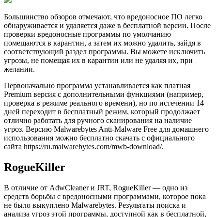
Большинство обзоров отмечают, что вредоносное ПО легко
обнаруживается и удаляется даже в бесплатной версии. После
проверки вредоносные программы по умолчанию
помещаются в карантин, а затем их можно удалить, зайдя в
соответствующий раздел программы. Вы можете исключить
угрозы, не помещая их в карантин или не удаляя их, при
желании.
Первоначально программа устанавливается как платная
Premium версия с дополнительными функциями (например,
проверка в режиме реального времени), но по истечении 14
дней переходит в бесплатный режим, который продолжает
отлично работать для ручного сканирования на наличие
угроз. Версию Malwarebytes Anti-Malware Free для домашнего
использования можно бесплатно скачать с официального
сайта https://ru.malwarebytes.com/mwb-download/.
RogueKiller
В отличие от AdwCleaner и JRT, RogueKiller — одно из
средств борьбы с вредоносными программами, которое пока
не было выкуплено Malwarebytes. Результаты поиска и
анализа угроз этой программы, доступной как в бесплатной,