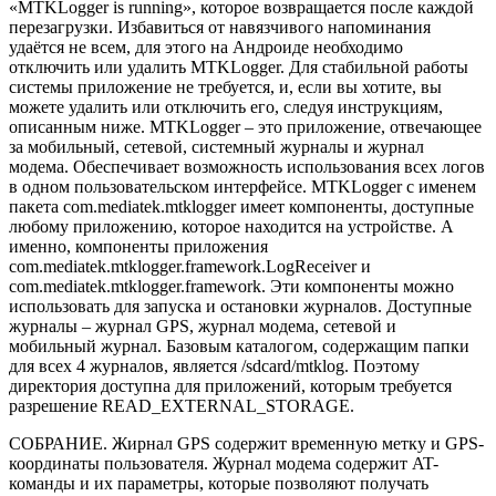
«MTKLogger is running», которое возвращается после каждой
перезагрузки. Избавиться от навязчивого напоминания
удаётся не всем, для этого на Андроиде необходимо
отключить или удалить MTKLogger. Для стабильной работы
системы приложение не требуется, и, если вы хотите, вы
можете удалить или отключить его, следуя инструкциям,
описанным ниже. MTKLogger – это приложение, отвечающее
за мобильный, сетевой, системный журналы и журнал
модема. Обеспечивает возможность использования всех логов
в одном пользовательском интерфейсе. MTKLogger с именем
пакета com.mediatek.mtklogger имеет компоненты, доступные
любому приложению, которое находится на устройстве. А
именно, компоненты приложения
com.mediatek.mtklogger.framework.LogReceiver и
com.mediatek.mtklogger.framework. Эти компоненты можно
использовать для запуска и остановки журналов. Доступные
журналы – журнал GPS, журнал модема, сетевой и
мобильный журнал. Базовым каталогом, содержащим папки
для всех 4 журналов, является /sdcard/mtklog. Поэтому
директория доступна для приложений, которым требуется
разрешение READ_EXTERNAL_STORAGE.
СОБРАНИЕ. Жирнал GPS содержит временную метку и GPS-
координаты пользователя. Журнал модема содержит AT-
команды и их параметры, которые позволяют получать