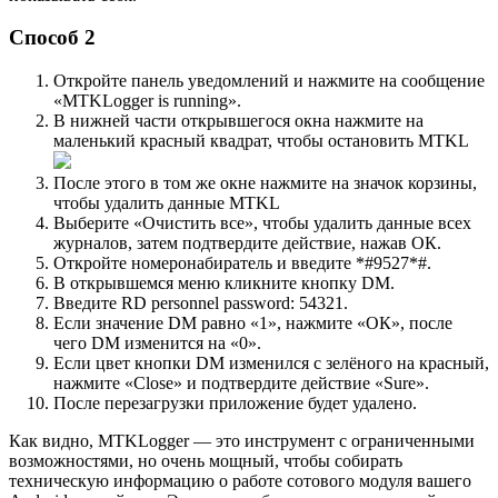
Способ 2
Откройте панель уведомлений и нажмите на сообщение
«MTKLogger is running».
В нижней части открывшегося окна нажмите на
маленький красный квадрат, чтобы остановить MTKL
После этого в том же окне нажмите на значок корзины,
чтобы удалить данные MTKL
Выберите «Очистить все», чтобы удалить данные всех
журналов, затем подтвердите действие, нажав ОК.
Откройте номеронабиратель и введите *#9527*#.
В открывшемся меню кликните кнопку DM.
Введите RD personnel password: 54321.
Если значение DM равно «1», нажмите «ОК», после
чего DM изменится на «0».
Если цвет кнопки DM изменился с зелёного на красный,
нажмите «Close» и подтвердите действие «Sure».
После перезагрузки приложение будет удалено.
Как видно, MTKLogger — это инструмент с ограниченными
возможностями, но очень мощный, чтобы собирать
техническую информацию о работе сотового модуля вашего