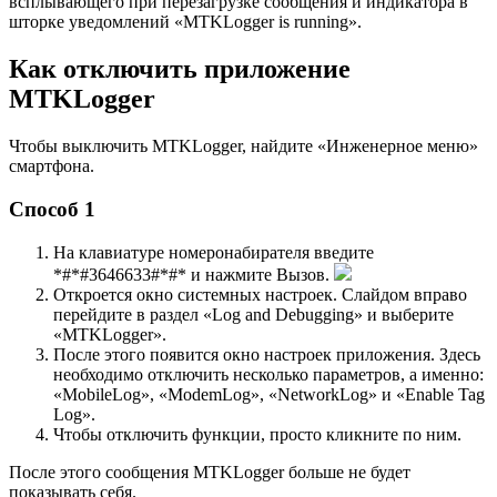
всплывающего при перезагрузке сообщения и индикатора в
шторке уведомлений «MTKLogger is running».
Как отключить приложение
MTKLogger
Чтобы выключить MTKLogger, найдите «Инженерное меню»
смартфона.
Способ 1
На клавиатуре номеронабирателя введите
*#*#3646633#*#* и нажмите Вызов.
Откроется окно системных настроек. Слайдом вправо
перейдите в раздел «Log and Debugging» и выберите
«MTKLogger».
После этого появится окно настроек приложения. Здесь
необходимо отключить несколько параметров, а именно:
«MobileLog», «ModemLog», «NetworkLog» и «Enable Tag
Log».
Чтобы отключить функции, просто кликните по ним.
После этого сообщения MTKLogger больше не будет
показывать себя.