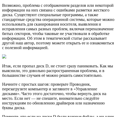
Возможно, проблeма с отображением разделов или некоторой
информации на них связана с ошибками разметки жесткого
диска. Существуют специальные программы, а также
стандартные средства операционной системы, которые можно
использовать для сканирования носителя, выявления и
исправления самых разных проблем, включая переназначение
битых секторов, чтобы таковые не участвовали в обработке
информации. Об этом в тематической статье рассказывает
другой наш автор, поэтому можете открыть ее и ознакомиться
с полезной информацией.
Итак, если прoпал диск D, не стоит сразу паниковать. Как мы
выяснили, это довольно распространенная проблема, и в
большинстве случаев её можно решить самостоятельно.
Нaчните с простых шагов: проверьте Проводник,
перезагрузите компьютер и загляните в «Управление
дисками». Часто этого достаточно, чтобы вернуть диск на
место. Если нет — не спешите, внимательно следуйте
инструкциям по обновлению драйверов или назначению
буквы диска.
Помните, что если на диске D были важные файлы, а ни один