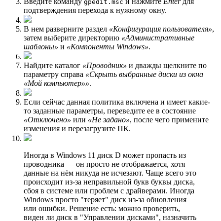
Введите команду
и нажмите
Enter
для
gpedit.msc
подтверждения перехода к нужному окну.
В нем разверните раздел
«Конфигурация пользователя»
,
затем выберите директорию
«Административные
шаблоны»
и
«Компоненты Windows»
.
Найдите каталог
«Проводник»
и дважды щелкните по
параметру справа
«Скрыть выбранные диски из окна
«Мой компьютер»»
.
Если сейчас данная политика включена и имеет какие-
то заданные параметры, переведите ее в состояние
«Отключено»
или
«Не задано»
, после чего примените
изменения и перезагрузите ПК.
Иногдa в Windows 11 диск D может пропасть из
проводника — он просто не отображается, хотя
данные на нём никуда не исчезают. Чаще всего это
происходит из-за неправильной букв буквы диска,
сбоя в системе или проблем с драйверами. Иногда
Windows просто "теряет" диск из-за обновления
или ошибки. Решение есть: можно проверить,
виден ли диск в "Управлении дисками", назначить