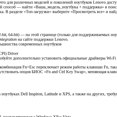
, что для различных моделей и поколений ноутбуков Lenovo дос
стой способ — найти «Ваша_модель_ноутбука + поддержка» в пои
ска. В разделе «Топ-загрузки» выберите «Просмотреть все» и н
(32-bit, 64-bit) — на этой странице (только для поддерживаемых н
ntegration
на сайте поддержки Lenovo.
льшинства современных ноутбуков
PI) Driver
обуйте дополнительно установить официальные драйверы Wi-Fi и 
 комбинация Fn+Esc переключает режим работы клавиши Fn, так
сутствовать опция БИОС «Fn and Ctrl Key Swap», меняющая клави
оутбуках Dell Inspiron, Latitude и XPS, а также на других, тр
l, поставлявшихся с Windows XP и Vista.