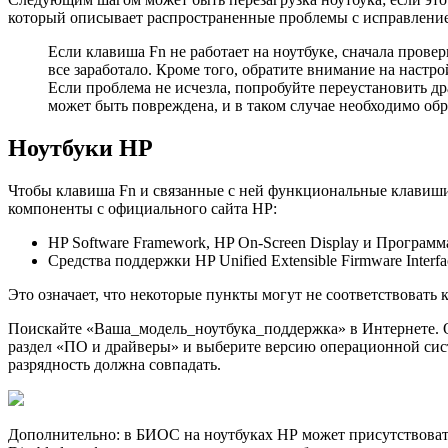
который описывает распространенные проблемы с исправлен
Если клавиша Fn не работает на ноутбуке, сначала прове
все заработало. Кроме того, обратите внимание на наст
Если проблема не исчезла, попробуйте переустановить д
может быть повреждена, и в таком случае необходимо обра
Ноутбуки HP
Чтобы клавиша Fn и связанные с ней функциональные клавиши 
компоненты с официального сайта HP:
HP Software Framework, HP On-Screen Display и Программ
Средства поддержки HP Unified Extensible Firmware Inter
Это означает, что некоторые пункты могут не соответствовать 
Поискайте «Ваша_модель_ноутбука_поддержка» в Интернете. Об
раздел «ПО и драйверы» и выберите версию операционной сист
разрядность должна совпадать.
Дополнительно: в БИОС на ноутбуках HP может присутствовать 