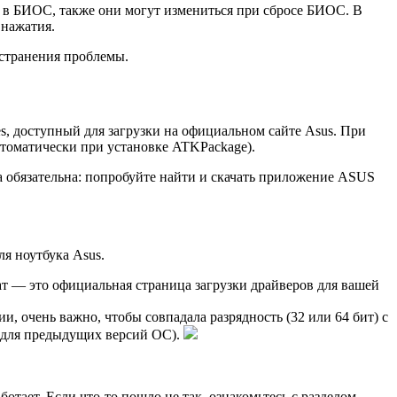
 в БИОС, также они могут измениться при сбросе БИОС. В
 нажатия.
устранения проблемы.
ies, доступный для загрузки на официальном сайте Asus. При
автоматически при установке ATKPackage).
да обязательна: попробуйте найти и скачать приложение ASUS
я ноутбука Asus.
т — это официальная страница загрузки драйверов для вашей
 очень важно, чтобы совпадала разрядность (32 или 64 бит) с
 и для предыдущих версий ОС).
тает. Если что-то пошло не так, ознакомьтесь с разделом,