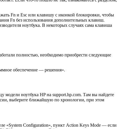
ажать Fn и Esc или клавишу с иконкой блокировки, чтобы
вания Fn без использования дополнительных клавиш.
зводителя ноутбука. В некоторых случаях сама клавиша
 работали полностью, необходимо приобрести следующие
раммное обеспечение — решения».
 модели ноутбука HP на support.hp.com. Там вы найдете
ерсии, выберите ближайшую по хронологии, при этом
е «System Configuration», пункт Action Keys Mode — если