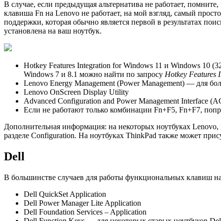
В случае, если предыдущая альтернатива не работает, помните
клавиша Fn на Lenovo не работает, на мой взгляд, самый про
поддержки, которая обычно является первой в результатах пои
установлена на ваш ноутбук.
Hotkey Features Integration for Windows 11 и Windows 10 
Windows 7 и 8.1 можно найти по запросу
Hotkey Features I
Lenovo Energy Management (Power Management) — для бо
Lenovo OnScreen Display Utility
Advanced Configuration and Power Management Interface (AC
Если не работают только комбинации Fn+F5, Fn+F7, попр
Дополнительная информация: на некоторых ноутбуках Lenovo,
разделе Configuration. На ноутбуках ThinkPad также может при
Dell
В большинстве случаев для работы функциональных клавиш на н
Dell QuickSet Application
Dell Power Manager Lite Application
Dell Foundation Services – Application
Dell Function Keys — для некоторых старых ноутбуков Del