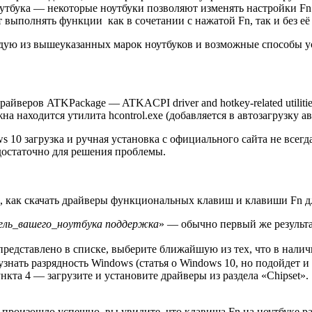
тбука — некоторые ноутбуки позволяют изменять настройки Fn
выполнять функции как в сочетании с нажатой Fn, так и без её
аждую из вышеуказанных марок ноутбуков и возможные способы 
райверов ATKPackage — ATKACPI driver and hotkey-related utilit
а находится утилита hcontrol.exe (добавляется в автозагрузку 
s 10 загрузка и ручная установка с официального сайта не всег
 достаточно для решения проблемы.
, как скачать драйверы функциональных клавиш и клавиши Fn дл
ель_вашего_ноутбука поддержка
» — обычно первый же результа
дставлено в списке, выберите ближайшую из тех, что в наличии,
к узнать разрядность Windows (статья о Windows 10, но подойдет
кта 4 — загрузите и установите драйверы из раздела «Chipset».
роизошло успешно, вы увидите, что клавиша Fn на ноутбуке рабо