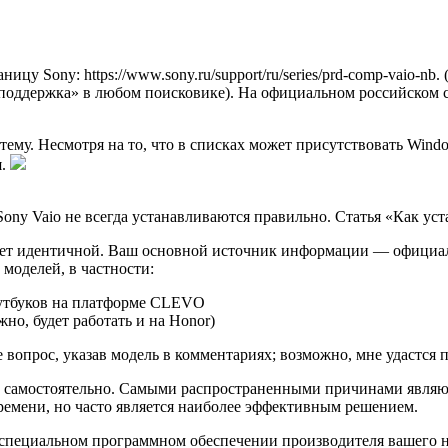
у Sony: https://www.sony.ru/support/ru/series/prd-comp-vaio-nb.
 поддержка» в любом поисковике). На официальном российском с
ему. Несмотря на то, что в списках может присутствовать Wind
я.
ony Vaio не всегда устанавливаются правильно. Статья «Как уста
дет идентичной. Ваш основной источник информации — официаль
оделей, в частности:
оутбуков на платформе CLEVO
но, будет работать и на Honor)
 вопрос, указав модель в комментариях; возможно, мне удастся 
ь самостоятельно. Самыми распространенными причинами являю
времени, но часто является наиболее эффективным решением.
 специальном программном обеспечении производителя вашего н