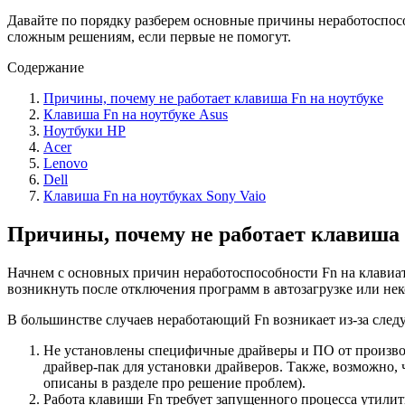
Давайте по порядку разберем основные причины неработоспосо
сложным решениям, если первые не помогут.
Содержание
Причины, почему не работает клавиша Fn на ноутбуке
Клавиша Fn на ноутбуке Asus
Ноутбуки HP
Acer
Lenovo
Dell
Клавиша Fn на ноутбуках Sony Vaio
Причины, почему не работает клавиша 
Начнем с основных причин неработоспособности Fn на клавиат
возникнуть после отключения программ в автозагрузке или не
В большинстве случаев неработающий Fn возникает из-за сле
Не установлены специфичные драйверы и ПО от производ
драйвер-пак для установки драйверов. Также, возможно, 
описаны в разделе про решение проблем).
Работа клавиши Fn требует запущенного процесса утилит