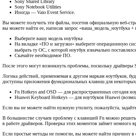
Sony Shared Library
Sony Notebook Utilities
Иногда — Vaio Event Service.
Вы можете получить эти файлы, посетив официальную веб-страниц
вы можете найти ее, написав запрос «ваша_модeль_ноутбука +
Выберите вашу модель ноутбука
На вкладке «ПО и загрузки» выберите операционную сист
выбрать ту ОС, с которой ноутбук изначально поставлялс
Скачайте необходимое ПО.
После этого могут возникнуть проблемы, поскольку драйверы S
Логика действий, применяемая к другим маркам ноутбуков, бу
доступны приложения функциональных клавиш для некоторых м
Fn Hotkeys and OSD — для распространенных сегодня н
Huawei Keyboard Hotkeys — для ноутбуков Huawei (возмож
Если вы не можете найти нужную утилиту, пожалуйста, задайте
В большинстве случаев проблему с клавишей Fn можно решит
в работе драйверов. Проверка этих моментов займет немного 
Если простые методы не помогли, вы можете найти причину в