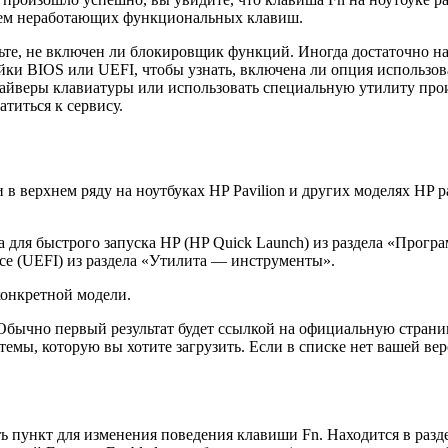
ием неработающих функциональных клавиш.
рьте, не включен ли блокировщик функций. Иногда достаточно н
ройки BIOS или UEFI, чтобы узнать, включена ли опция использо
райверы клавиатуры или использовать специальную утилиту прои
титься к сервису.
в верхнем ряду на ноутбуках HP Pavilion и других моделях HP
а для быстрого запуска HP (HP Quick Launch) из раздела «Прог
face (UEFI) из раздела «Утилита — инструменты».
конкретной модели.
ычно первый результат будет ссылкой на официальную страницу
емы, которую вы хотите загрузить. Если в списке нет вашей в
пункт для изменения поведения клавиши Fn. Находится в раздел