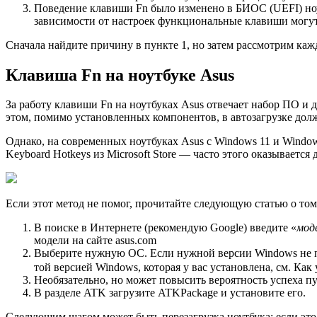
Поведение клавиши Fn было изменено в БИОС (UEFI) ноу
зависимости от настроек функциональные клавиши могут 
Сначала найдите причину в пункте 1, но затем рассмотрим к
Клавиша Fn на ноутбуке Asus
За работу клавиши Fn на ноутбуках Asus отвечает набор ПО и д
этом, помимо установленных компонентов, в автозагрузке должн
Однако, на современных ноутбуках Asus с Windows 11 и Window
Keyboard Hotkeys из Microsoft Store — часто этого оказывается
Если этот метод не помог, прочитайте следующую статью о том
В поиске в Интернете (рекомендую Google) введите «
мод
модели на сайте asus.com
Выберите нужную ОС. Если нужной версии Windows не пре
той версией Windows, которая у вас установлена, см. Ка
Необязательно, но может повысить вероятность успеха пун
В разделе ATK загрузите ATKPackage и установите его.
Следующим шагом может быть перезагрузка ноутбука; если это п