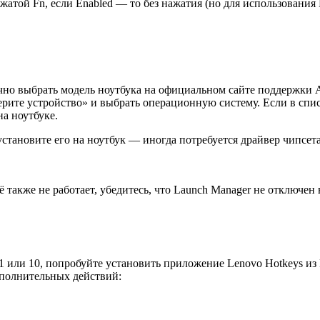
жатой Fn, если Enabled — то без нажатия (но для использования
но выбрать модель ноутбука на официальном сайте поддержки Acer
рите устройство» и выбрать операционную систему. Если в спис
на ноутбуке.
становите его на ноутбук — иногда потребуется драйвер чипсета
 также не работает, убедитесь, что Launch Manager не отключен 
 или 10, попробуйте установить приложение Lenovo Hotkeys из M
ополнительных действий: