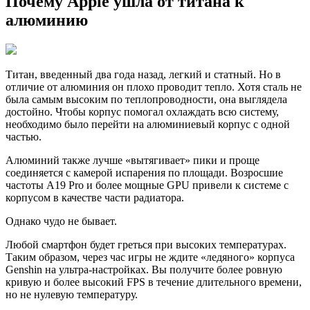
Почему Apple ушла от титана к
алюминию
Титан, введенный два года назад, легкий и статный. Но в
отличие от алюминия он плохо проводит тепло. Хотя сталь не
была самым высоким по теплопроводности, она выглядела
достойно. Чтобы корпус помогал охлаждать всю систему,
необходимо было перейти на алюминиевый корпус с одной
частью.
Алюминий также лучше «вытягивает» пики и проще
соединяется с камерой испарения по площади. Возросшие
частоты A19 Pro и более мощные GPU привели к системе с
корпусом в качестве части радиатора.
Однако чудо не бывает.
Любой смартфон будет греться при высоких температурах.
Таким образом, через час игры не ждите «ледяного» корпуса
Genshin на ультра-настройках. Вы получите более ровную
кривую и более высокий FPS в течение длительного времени,
но не нулевую температуру.