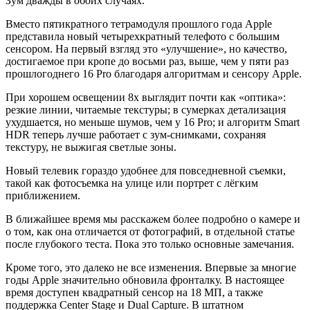
Зум дважды в обоих случаях.
Вместо пятикратного тетрамодуля прошлого года Apple
представила новый четырехкратный телефото с большим
сенсором. На первый взгляд это «улучшение», но качество,
достигаемое при кропе до восьми раз, выше, чем у пяти раз
прошлогоднего 16 Pro благодаря алгоритмам и сенсору Apple.
При хорошем освещении 8х выглядит почти как «оптика»:
резкие линии, читаемые текстуры; в сумерках детализация
ухудшается, но меньше шумов, чем у 16 Pro; и алгоритм Smart
HDR теперь лучше работает с зум-снимками, сохраняя
текстуру, не выжигая светлые зоны.
Новый телевик гораздо удобнее для повседневной съемки,
такой как фотосъемка на улице или портрет с лёгким
приближением.
В ближайшее время мы расскажем более подробно о камере и
о том, как она отличается от фотографий, в отдельной статье
после глубокого теста. Пока это только основные замечания.
Кроме того, это далеко не все изменения. Впервые за многие
годы Apple значительно обновила фронталку. В настоящее
время доступен квадратный сенсор на 18 МП, а также
поддержка Center Stage и Dual Capture. В штатном