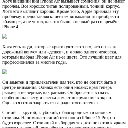
Хотя внешний вид iPhone Air вызывает сомнения, он не имеет
проблем. Все хорошо: титан полированный, тонкий корпус.
Хотя это выглядит хорошо. Кроме того, Apple признала эту
проблему, предоставляя клиентам возможность приобрести
«бампер», а не чехол, как это было в первый раз со времён
iPhone 4.
Хотя есть люди, которые критикуют его за то, что он «как
дорожный конус» или «дешев», и я знаю одного человека,
который выбрал iPhone Air из-за цвета. Это лучший цвет для
профессионалов за многие годы.
Он заметен и привлекателен для тех, кто не боится быть в
центре внимания. Однако есть один нюанс: края теперь
рыжие, а не черные, как раньше. Он бросается в глаза,
особенно на свету, и слегка ломает погружение в экран.
Однако я готов закрыть глаза ради этого оттенка.
Синий — крутой, глубокий, с благородным титановым
отливом. Напоминает синий оттенок из iPhone 15 Pro, но
будто взрослее. Отличный выбор для тех, кто не готов к ярким
краскам, а черный цвет убрали, и альтернатив почти не