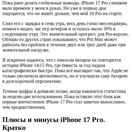
Пока рано делать глобальные выводы. iPhone 17 Pro слишком
мало времени у меня в руках. Но уже в первые дни
ощущается, что он живёт дольше, чем мой 16 Pro на старте.
Снял его с зарядки в семь утра, весь день гонял мессенджеры,
немного видео, час игр вечером и осталось около 30% к
следующему утру. Это значительный прогресс для Pro-версии.
Обзоры из других стран показывают, что Pro Max может
работать без проблем в течение двух или трех дней даже при
значительной нагрузке.
Я искренне надеюсь, что с износом батареи не повторится
история iPhone 14/15 Pro, где ёмкость за год падала
катастрофически быстро. Пока всё выглядит так, что Apple не
только увеличила автономность, но и улучшила саму батарею
в долгосрочной перспективе.
Точные цифры я добавлю позже, когда накопится статистика
за неделю-две использования. Пока оставлю этот блок как
первые впечатления: iPhone 17 Pro стал заметно выносливее,
чем предшественник.
Плюсы и минусы iPhone 17 Pro.
Кратко