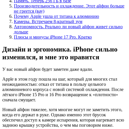
Память. Теперь 256 ГБ в базе
Производительность и охлаждение. Этот айфон больше
не греется (вау)
Почему Apple ушла от титана к алюминию
Камеры. Встречаем 8-кратный зум
Автономность. Реально ли новый айфон живет сильно
дольше
Плюсы и минусы iPhone 17 Pro. Кратко
Дизайн и эргономика. iPhone сильно
изменился, и мне это нравится
У вас новый айфон будет заметен даже вдали.
Apple в этом году пошла на шаг, который для многих стал
неожиданностью: отказ от титана в пользу цельного
алюминиевого корпуса с новой системой охлаждения. После
лёгкого iPhone 15 Pro и 16 Pro возвращение к «плотности»
сначала смущает.
Новый айфон тяжелее, хотя многие могут не заметить этого,
когда его держат в руке. Однако именно этот брусок
обеспечил доступ к камере испарения, которая нагревает всю
заднюю крышку устройства, о чем мы поговорим ниже.