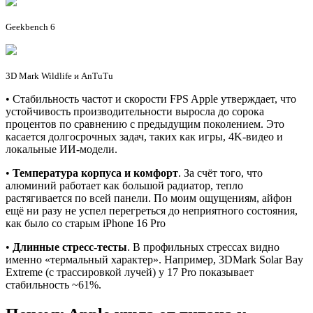
Geekbench 6
3D Mark Wildlife и AnTuTu
• Стабильность частот и скорости FPS Apple утверждает, что
устойчивость производительности выросла до сорока
процентов по сравнению с предыдущим поколением. Это
касается долгосрочных задач, таких как игры, 4K-видео и
локальные ИИ-модели.
•
Температура корпуса и комфорт
. За счёт того, что
алюминий работает как большой радиатор, тепло
растягивается по всей панели. По моим ощущениям, айфон
ещё ни разу не успел перегреться до неприятного состояния,
как было со старым iPhone 16 Pro
•
Длинные стресс-тесты
. В профильных стрессах видно
именно «термальный характер». Например, 3DMark Solar Bay
Extreme (с трассировкой лучей) у 17 Pro показывает
стабильность ~61%.