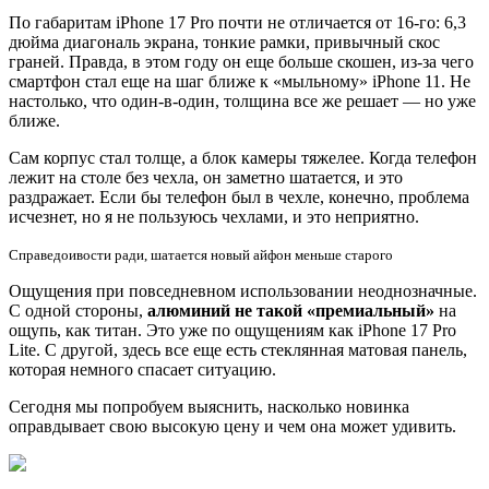
По габаритам iPhone 17 Pro почти не отличается от 16-го: 6,3
дюйма диагональ экрана, тонкие рамки, привычный скос
граней. Правда, в этом году он еще больше скошен, из-за чего
смартфон стал еще на шаг ближе к «мыльному» iPhone 11. Не
настолько, что один-в-один, толщина все же решает — но уже
ближе.
Сам корпус стал толще, а блок камеры тяжелее. Когда телефон
лежит на столе без чехла, он заметно шатается, и это
раздражает. Если бы телефон был в чехле, конечно, проблема
исчезнет, но я не пользуюсь чехлами, и это неприятно.
Справедоивости ради, шатается новый айфон меньше старого
Ощущения при повседневном использовании неоднозначные.
С одной стороны,
алюминий не такой «премиальный»
на
ощупь, как титан. Это уже по ощущениям как iPhone 17 Pro
Lite. С другой, здесь все еще есть стеклянная матовая панель,
которая немного спасает ситуацию.
Сегодня мы попробуем выяснить, насколько новинка
оправдывает свою высокую цену и чем она может удивить.