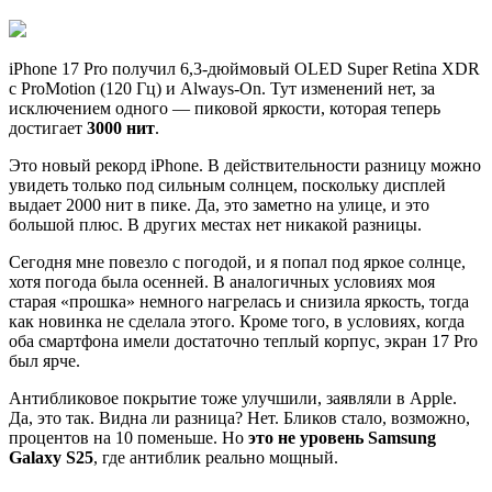
iPhone 17 Pro получил 6,3-дюймовый OLED Super Retina XDR
с ProMotion (120 Гц) и Always-On. Тут изменений нет, за
исключением одного — пиковой яркости, которая теперь
достигает
3000 нит
.
Это новый рекорд iPhone. В действительности разницу можно
увидеть только под сильным солнцем, поскольку дисплей
выдает 2000 нит в пике. Да, это заметно на улице, и это
большой плюс. В других местах нет никакой разницы.
Сегодня мне повезло с погодой, и я попал под яркое солнце,
хотя погода была осенней. В аналогичных условиях моя
старая «прошка» немного нагрелась и снизила яркость, тогда
как новинка не сделала этого. Кроме того, в условиях, когда
оба смартфона имели достаточно теплый корпус, экран 17 Pro
был ярче.
Антибликовое покрытие тоже улучшили, заявляли в Apple.
Да, это так. Видна ли разница? Нет. Бликов стало, возможно,
процентов на 10 поменьше. Но
это не уровень Samsung
Galaxy S25
, где антиблик реально мощный.