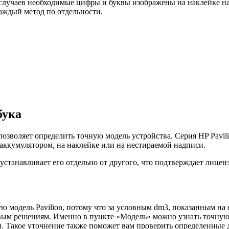
 случаев необходимые цифры и буквы изображены на наклейке н
аждый метод по отдельности.
бука
озволяет определить точную модель устройства. Серия HP Pavili
аккумулятором, на наклейке или на нестираемой надписи.
устанавливает его отдельно от другого, что подтверждает лиц
ую модель Pavilion, потому что за условным dm3, показанным н
ым решениям. Именно в пункте «Модель» можно узнать точную 
 Такое уточнение также поможет вам проверить определенные д