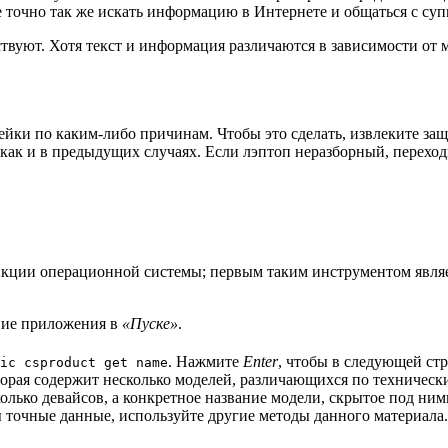
 точно так же искать информацию в Интернете и общаться с суп
вуют. Хотя текст и информация различаются в зависимости от м
ейки по каким-либо причинам. Чтобы это сделать, извлеките защ
 как и в предыдущих случаях. Если лэптоп неразборный, перехо
ции операционной системы; первым таким инструментом являетс
ние приложения в
«Пуске»
.
. Нажмите
Enter
, чтобы в следующей стр
ic csproduct get name
торая содержит несколько моделей, различающихся по техническ
сколько девайсов, а конкретное название модели, скрытое под ним
 точные данные, используйте другие методы данного материала.