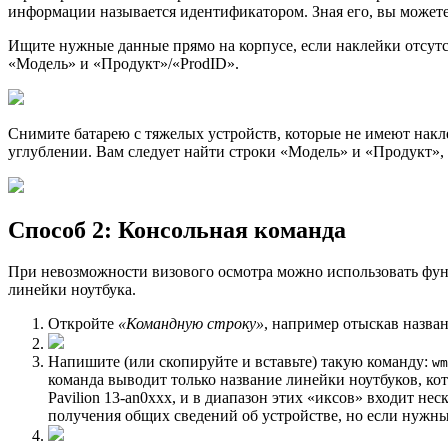
информации называется идентификатором. Зная его, вы можете
Ищите нужные данные прямо на корпусе, если наклейки отсутст
«Модель» и «Продукт»/«ProdID».
Снимите батарею с тяжелых устройств, которые не имеют накл
углублении. Вам следует найти строки «Модель» и «Продукт»,
Способ 2: Консольная команда
При невозможности визового осмотра можно использовать функ
линейки ноутбука.
Откройте
«Командную строку»
, например отыскав назва
Напишите (или скопируйте и вставьте) такую команду:
wm
команда выводит только название линейки ноутбуков, ко
Pavilion 13-an0xxx, и в диапазон этих «иксов» входит не
получения общих сведений об устройстве, но если нужны