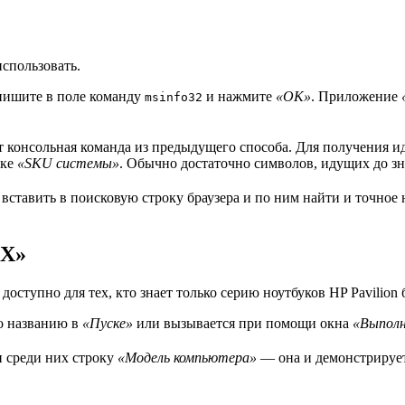
спользовать.
впишите в поле команду
и нажмите
«ОК»
. Приложение
msinfo32
ет консольная команда из предыдущего способа. Для получения 
чке
«SKU системы»
. Обычно достаточно символов, идущих до зн
ставить в поисковую строку браузера и по ним найти и точное н
tX»
ступно для тех, кто знает только серию ноутбуков HP Pavilion 
по названию в
«Пуске»
или вызывается при помощи окна
«Выпол
и среди них строку
«Модель компьютера»
— она и демонстрирует