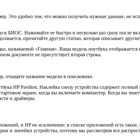
мер. Это удобно тем, что можно получить нужные данные, не и
уск БИОС. Нажимайте ее быстро и несколько раз сразу после вкл
должается, прочитайте другую статью, которая описывает други
е, называемой «Главная». Ваша модель ноутбука отображается в
ном документе не присутствует вторая строка.
ор, отыщите название модели в поисковике.
тбука HP Pavilion. Наклейка снизу устройства содержит полный 
артовом экране, когда вы включаете компьютер. Когда вы знает
асти и драйверы.
ожений, и HP не исключение; в списке приложений есть такие, 
серии и линейки устройства, поэтому мы рассмотрим все распро