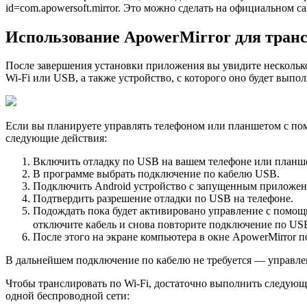
id=com.apowersoft.mirror. Это можно сделать на официальном сай
Использование ApowerMirror для транс
После завершения установки приложения вы увидите нескольк
Wi-Fi или USB, а также устройство, с которого оно будет выпо
Если вы планируете управлять телефоном или планшетом с по
следующие действия:
Включить отладку по USB на вашем телефоне или планше
В программе выбрать подключение по кабелю USB.
Подключить Android устройство с запущенным приложени
Подтвердить разрешение отладки по USB на телефоне.
Подождать пока будет активировано управление с помощь
отключите кабель и снова повторите подключение по US
После этого на экране компьютера в окне ApowerMirror 
В дальнейшем подключение по кабелю не требуется — управлен
Чтобы транслировать по Wi-Fi, достаточно выполнить следующ
одной беспроводной сети: