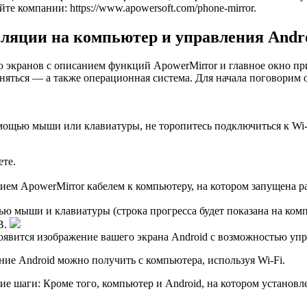
те компании: https://www.apowersoft.com/phone-mirror.
ляции на компьютер и управления Andr
о экранов с описанием функций ApowerMirror и главное окно п
лняться — а также операционная система. Для начала поговорим о
мощью мыши или клавиатуры, не торопитесь подключиться к Wi
те.
ем ApowerMirror кабелем к компьютеру, на котором запущена р
ю мыши и клавиатуры (строка прогресса будет показана на компь
B.
появится изображение вашего экрана Android с возможностью упр
ие Android можно получить с компьютера, используя Wi-Fi.
ие шаги: Кроме того, компьютер и Android, на котором установ