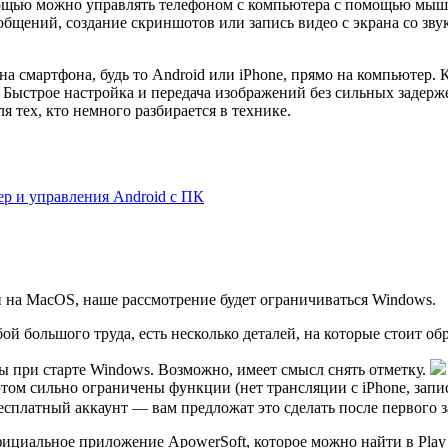
мощью можно управлять телефоном с компьютера с помощью мыши 
общений, создание скриншотов или запись видео с экрана со зву
 смартфона, будь то Android или iPhone, прямо на компьютер. Ко
. Быстрое настройка и передача изображений без сильных задер
я тех, кто немного разбирается в технике.
ер и управления Android с ПК
 и на MacOS, наше рассмотрение будет ограничиваться Windows.
ой большого труда, есть несколько деталей, на которые стоит об
 при старте Windows. Возможно, имеет смысл снять отметку.
 этом сильно ограничены функции (нет трансляции с iPhone, запи
есплатный аккаунт — вам предложат это сделать после первого 
иальное приложение ApowerSoft, которое можно найти в Play Марке