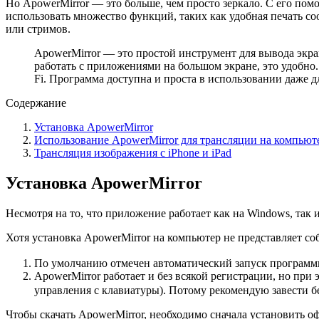
Но ApowerMirror — это больше, чем просто зеркало. С его по
использовать множество функций, таких как удобная печать со
или стримов.
ApowerMirror — это простой инструмент для вывода экрана
работать с приложениями на большом экране, это удобно
Fi. Программа доступна и проста в использовании даже дл
Содержание
Установка ApowerMirror
Использование ApowerMirror для трансляции на компьют
Трансляция изображения c iPhone и iPad
Установка ApowerMirror
Несмотря на то, что приложение работает как на Windows, так
Хотя установка ApowerMirror на компьютер не представляет соб
По умолчанию отмечен автоматический запуск программы
ApowerMirror работает и без всякой регистрации, но при
управления с клавиатуры). Потому рекомендую завести б
Чтобы скачать ApowerMirror, необходимо сначала установить офиц