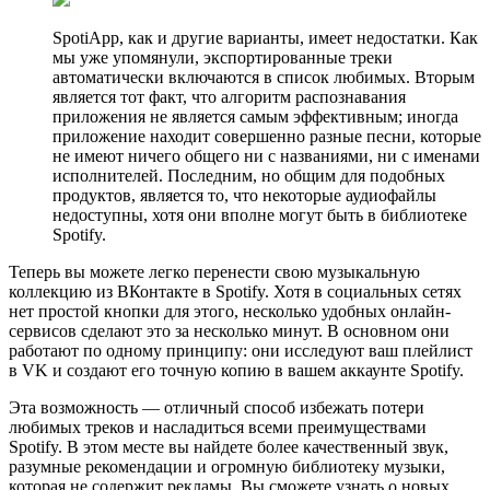
SpotiApp, как и другие варианты, имеет недостатки. Как
мы уже упомянули, экспортированные треки
автоматически включаются в список любимых. Вторым
является тот факт, что алгоритм распознавания
приложения не является самым эффективным; иногда
приложение находит совершенно разные песни, которые
не имеют ничего общего ни с названиями, ни с именами
исполнителей. Последним, но общим для подобных
продуктов, является то, что некоторые аудиофайлы
недоступны, хотя они вполне могут быть в библиотеке
Spotify.
Теперь вы можете легко перенести свою музыкальную
коллекцию из ВКонтакте в Spotify. Хотя в социальных сетях
нет простой кнопки для этого, несколько удобных онлайн-
сервисов сделают это за несколько минут. В основном они
работают по одному принципу: они исследуют ваш плейлист
в VK и создают его точную копию в вашем аккаунте Spotify.
Эта возможность — отличный способ избежать потери
любимых треков и насладиться всеми преимуществами
Spotify. В этом месте вы найдете более качественный звук,
разумные рекомендации и огромную библиотеку музыки,
которая не содержит рекламы. Вы сможете узнать о новых