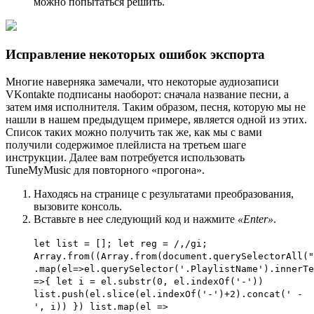
можно попытаться решить.
Исправление некоторых ошибок экспорта
Многие наверняка замечали, что некоторые аудиозаписи
VKontakte подписаны наоборот: сначала название песни, а
затем имя исполнителя. Таким образом, песня, которую мы не
нашли в нашем предыдущем примере, является одной из этих.
Список таких можно получить так же, как мы с вами
получили содержимое плейлиста на третьем шаге
инструкции. Далее вам потребуется использовать
TuneMyMusic для повторного «прогона».
Находясь на странице с результатами преобразования,
вызовите консоль.
Вставьте в нее следующий код и нажмите
«Enter»
.
let list = []; let reg = /,/gi;
Array.from((Array.from(document.querySelectorAll("
.map(el=>el.querySelector('.PlaylistName').innerTe
=>{ let i = el.substr(0, el.indexOf('-'))
list.push(el.slice(el.indexOf('-')+2).concat(' -
', i)) }) list.map(el =>