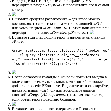
В браузере на ПК откройте свою страницу VK,
перейдите в раздел
«Музыка»
и пролистайте его в самый
конец.
Вызовите средства разработчика – для этого можно
воспользоваться контекстным меню, клавишей
«F12»
или комбинацией
«Ctrl+Shift+I»
. В открывшейся панели
перейдите на вкладку
«Console»
(
«Консоль»
).
Вставьте туда следующий текст и нажмите на клавишу
«Enter»
.
Array.from(document.querySelectorAll(".audio_row")
- '+el.querySelector('.audio_row__performers
a')?.innerText.trim().replace('\n','')).filter(el=
')&&!el.endsWith('-')).join('\n')
После обработки команды в консоли появится выдача в
виде списка всех музыкальных композиций, которые вы
добавляли к себе ВКонтакте. Выделите их и скопируйте,
нажав клавиши
«Ctrl+C»
или воспользовавшись
кнопкой
«Copy»
(
«Копировать»
), которая появляется,
если объем текста довольно большой.
Вставьте скопированное содержимое в Блокнот или