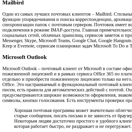
Mailbird
Один из самых лучших почтовых клиентов – Mailbird. Стильный
функции упорядочивания и поиска корреспонденции, архиваци
синхронизации папок с почтовым сервером. Почтовик имеет в
подключения в режиме IMAP-доступа. Главная примечательнос
социальных сетей, облачных хранилищ, сервисов заметок и проч
Messenger, Skype, Microsoft Teams, Google Chat, Google Hangout
Keep и Evernote, сервисам планировки задач Microsoft To Do и 
Microsoft Outlook
Microsoft Outlook – почтовый клиент от Microsoft в составе офис
пожизненной лицензией и в рамках сервиса Office 365 по плат
отдельно и приобрести пожизненную лицензию только на него. 
Office. Это настраиваемый и функциональный почтовый клиен
писем, есть правила для автоматических действий с почтой. O
предусматриваются широкие возможности оформления, знакомые
символы, кнопки голосования. Есть инструменты проверки прав
Хорошая почтовая программа может значительно облегчить
старые сообщения, писать письма и не зависеть от брау
Некоторым людям достаточно простого и удобного клиен
которая работает быстро, не раздражает и не перегружает.