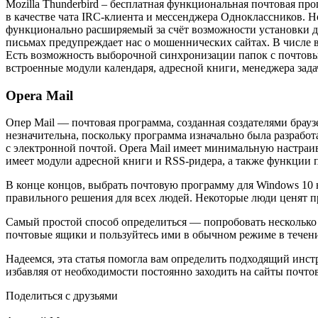
Mozilla Thunderbird – бесплатная функциональная почтовая про
в качестве чата IRC-клиента и мессенджера Одноклассников. 
функционально расширяемый за счёт возможности установки до
письмах предупреждает нас о мошеннических сайтах. В числе
Есть возможность выборочной синхронизации папок с почтов
встроенные модули календаря, адресной книги, менеджера за
Opera Mail
Опер Mail — почтовая программа, созданная создателями браузе
незначительна, поскольку программа изначально была разрабо
с электронной почтой. Opera Mail имеет минимальную настраив
имеет модули адресной книги и RSS-ридера, а также функции
В конце концов, выбрать почтовую программу для Windows 10 н
правильного решения для всех людей. Некоторые люди ценят пр
Самый простой способ определиться — попробовать несколько 
почтовые ящики и пользуйтесь ими в обычном режиме в течение
Надеемся, эта статья помогла вам определить подходящий инс
избавляя от необходимости постоянно заходить на сайты почтов
Поделиться с друзьями