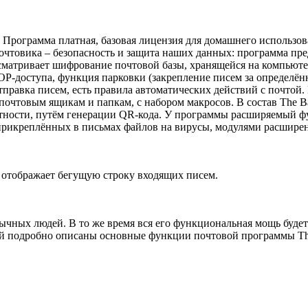
 Программа платная, базовая лицензия для домашнего использов
почтовика – безопасность и защита наших данных: программа п
сматривает шифрование почтовой базы, хранящейся на компьюте
P-доступа, функция парковки (закрепление писем за определён
тправка писем, есть правила автоматических действий с почто
почтовым ящикам и папкам, с набором макросов. В состав The Ba
стности, путём генерации QR-кода. У программы расширяемый ф
рикреплённых в письмах файлов на вирусы, модулями расширен
 отображает бегущую строку входящих писем.
ычных людей. В то же время вся его функциональная мощь будет
рой подробно описаны основные функции почтовой программы Th