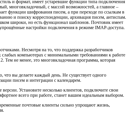
ий стиль и формат, имеет устаревшие функции типа подключения
ый, многовкладочный, с массой возможностей, а главное –
ает функции шифрования писем, а при переходе по ссылкам в
ванию и поиску корреспонденции, архивация писем, антиспам.
шком широки, но есть функционал шаблонов. Почтовик имеет
ет упрощённые настройки подключения в режиме IMAP-доступа.
ботчиками. Несмотря на то, что поддержка разработчиков
ых слабых компьютерах с минимальными требованиями к работе
2. Тем не менее, это многовкладочная программа, которая
о, что вы делаете каждый день. Не существует одного
зации писем и интеграции с календарем.
 версии. Установите несколько клиентов, подключите свои
мфортнее всего при работе, станет вашим идеальным выбором.
Современные почтовые клиенты сильно упрощают жизнь,
я.