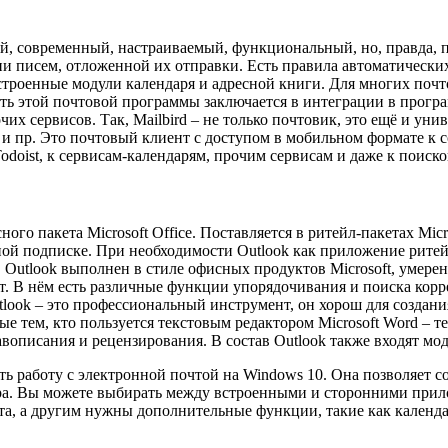
, современный, настраиваемый, функциональный, но, правда, пл
и писем, отложенной их отправки. Есть правила автоматически
строенные модули календаря и адресной книги. Для многих поч
ть этой почтовой программы заключается в интеграции в прог
их сервисов. Так, Mailbird – не только почтовик, это ещё и ун
s и пр. Это почтовый клиент с доступом в мобильном формате к со
Todoist, к сервисам-календарям, прочим сервисам и даже к поиск
ного пакета Microsoft Office. Поставляется в ритейл-пакетах Micro
ной подписке. При необходимости Outlook как приложение ритейл
Outlook выполнен в стиле офисных продуктов Microsoft, умерен
т. В нём есть различные функции упорядочивания и поиска кор
utlook – это профессиональный инструмент, он хорош для созда
 тем, кто пользуется текстовым редактором Microsoft Word – т
описания и рецензирования. В состав Outlook также входят моду
 работу с электронной почтой на Windows 10. Она позволяет со
зера. Вы можете выбирать между встроенными и сторонними при
та, а другим нужны дополнительные функции, такие как календ