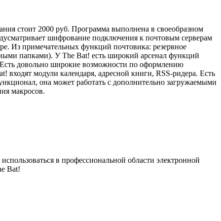
ания стоит 2000 руб. Программа выполнена в своеобразном
редусматривает шифрование подключения к почтовым серверам
ре. Из примечательных функций почтовика: резервное
ными папками). У The Bat! есть широкий арсенал функций
й. Есть довольно широкие возможности по оформлению
t! входят модули календаря, адресной книги, RSS-ридера. Есть
ункционал, она может работать с дополнительно загружаемыми
ия макросов.
 использоваться в профессиональной области электронной
e Bat!