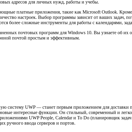
товых адресов для личных нужд, работы и учебы.
ощные платные приложения, такие как Microsoft Outlook. Кроме 
оличество настроек. Выбор программы зависит от ваших задач, п
уются более сложные инструменты для работы с календарями, за
раненных почтовых программ для Windows 10. Вы узнаете об их 
ронной почтой простым и эффективным.
ую систему UWP — станет первым приложением для доставки по
т новые интересные функции. Он стильный, современный и легк
иложениями UWP People, Calendar и To Do (планировщик задач о
х ручного ввода серверов и портов.