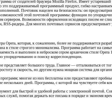
грамма от создателей браузера Mozilla Firefox. Имеет устаревш
Но это поддерживаемый программный продукт, гибко настраиваем
полнений. Почтовик нацелен на безопасность: он предусматрив
 возможностей этой почтовой программы: функции по упорядочи
ым сервером. Возможности оформления исходящих писем не сли
дач, RSS-ридера. Для многих почтовых сервисов предусматрива
ра Opera, которая, к сожалению, более не поддерживается разра
тана в стиле строгого минимализма. Программа работает на сам
аемость и выполнен в неброском сером архаичном стиле Opera 1
 по упорядочиванию и поиску корреспонденции.
е представляет большого труда. Главное — отталкиваться от тог
остоту и скорость, но другим нужна мощная система для органи
программ; многие из них бесплатны или предоставляют пробные
 нескольких дней. Программа, с которой вы чувствуете себя ко
трумент для быстрой и удобной работы с электронной почтой. 
ых служб, помогая держать все письма в порядке и экономя врем