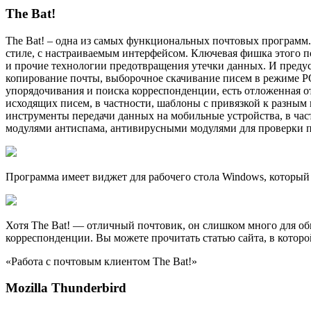
The Bat!
The Bat! – одна из самых функциональных почтовых программ.
стиле, с настраиваемым интерфейсом. Ключевая фишка этого 
и прочие технологии предотвращения утечки данных. И преду
копирование почты, выборочное скачивание писем в режиме PO
упорядочивания и поиска корреспонденции, есть отложенная о
исходящих писем, в частности, шаблоны с привязкой к разным 
инструменты передачи данных на мобильные устройства, в ча
модулями антиспама, антивирусными модулями для проверки п
Программа имеет виджет для рабочего стола Windows, который
Хотя The Bat! — отличный почтовик, он слишком много для об
корреспонденции. Вы можете прочитать статью сайта, в кото
«Работа с почтовым клиентом The Bat!»
Mozilla Thunderbird