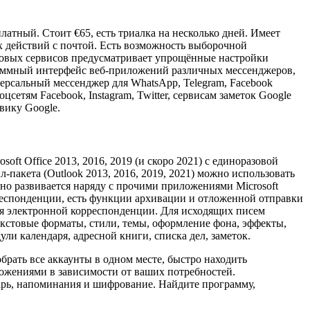
атный. Стоит €65, есть триалка на несколько дней. Имеет
х действий с почтой. Есть возможность выборочной
товых сервисов предусматривает упрощённые настройки
раммный интерфейс веб-приложений различных мессенджеров,
иверсальный мессенджер для WhatsApp, Telegram, Facebook
цсетям Facebook, Instagram, Twitter, сервисам заметок Google
овику Google.
soft Office 2013, 2016, 2019 (и скоро 2021) с единоразовой
-пакета (Outlook 2013, 2016, 2019, 2021) можно использовать
но развивается наряду с прочими приложениями Microsoft
респонденции, есть функции архивации и отложенной отправки
ния электронной корреспонденции. Для исходящих писем
екстовые форматы, стили, темы, оформление фона, эффекты,
ли календаря, адресной книги, списка дел, заметок.
брать все аккаунты в одном месте, быстро находить
ложениями в зависимости от ваших потребностей.
арь, напоминания и шифрование. Найдите программу,