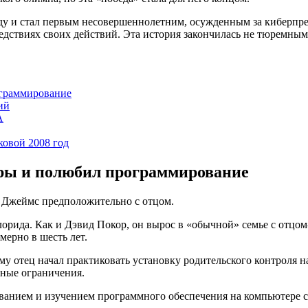
уду и стал первым несовершеннолетним, осужденным за киберпр
ледствиях своих действий. Эта история закончилась не тюремным
граммирование
ий
A
ковой 2008 год
ры и полюбил программирование
н Джеймс предположительно с отцом.
лорида. Как и Дэвид Покор, он вырос в «обычной» семье с отц
мерно в шесть лет.
 отец начал практиковать установку родительского контроля на
тные ограничения.
ванием и изучением программного обеспечения на компьютере св