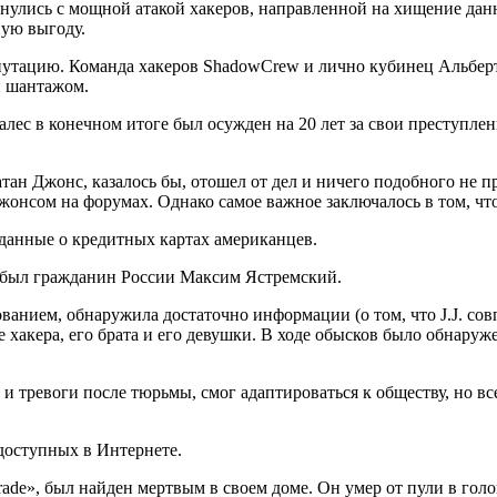
нулись с мощной атакой хакеров, направленной на хищение дан
ную выгоду.
утацию. Команда хакеров ShadowCrew и лично кубинец Альберт
и шантажом.
алес в конечном итоге был осужден на 20 лет за свои преступле
ан Джонс, казалось бы, отошел от дел и ничего подобного не п
 Джонсом на форумах. Однако самое важное заключалось в том, ч
 данные о кредитных картах американцев.
 был гражданин России Максим Ястремский.
ванием, обнаружила достаточно информации (о том, что J.J. сов
 хакера, его брата и его девушки. В ходе обысков было обнаруже
и тревоги после тюрьмы, смог адаптироваться к обществу, но вс
доступных в Интернете.
de», был найден мертвым в своем доме. Он умер от пули в голо