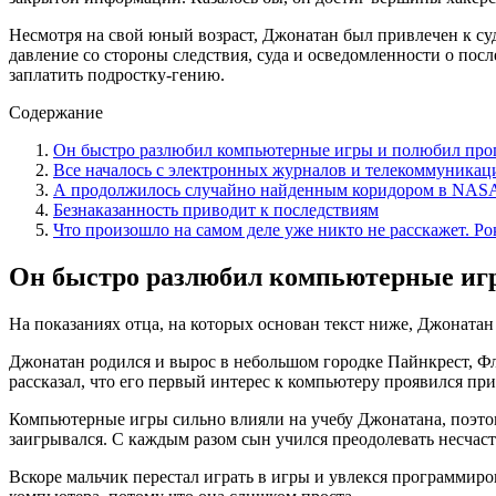
Несмотря на свой юный возраст, Джонатан был привлечен к с
давление со стороны следствия, суда и осведомленности о пос
заплатить подростку-гению.
Содержание
Он быстро разлюбил компьютерные игры и полюбил про
Все началось с электронных журналов и телекоммуникац
А продолжилось случайно найденным коридором в NAS
Безнаказанность приводит к последствиям
Что произошло на самом деле уже никто не расскажет. Ро
Он быстро разлюбил компьютерные иг
На показаниях отца, на которых основан текст ниже, Джоната
Джонатан родился и вырос в небольшом городке Пайнкрест, Ф
рассказал, что его первый интерес к компьютеру проявился при
Компьютерные игры сильно влияли на учебу Джонатана, поэтому
заигрывался. С каждым разом сын учился преодолевать несчас
Вскоре мальчик перестал играть в игры и увлекся программиро