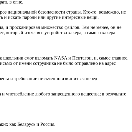
рать в огне.
оз национальной безопасности страны. Кто-то, возможно, не
еть и искать пароли или другие интересные вещи.
а, и просканировал множество файлов. Тем не менее, он не
с, который изъял все устройства хакера, а самого хакера
ак школьник смог взломать NASA и Пентагон, и, самое главное,
письмо от имени сотрудника не было отправлено на адрес
реста и требование письменно извиниться перед
и употребление любого запрещенного вещества; в результате
их как Беларусь и Россия.