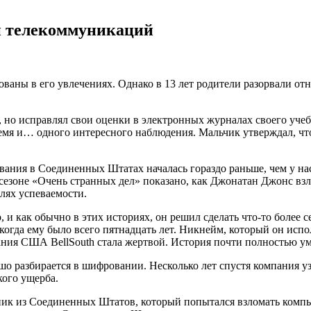
 и телекоммуникаций
ваны в его увлечениях. Однако в 13 лет родители разорвали отн
а, но исправлял свои оценки в электронных журналах своего уче
мя и… одного интересного наблюдения. Мальчик утверждал, что
ования в Соединенных Штатах началась гораздо раньше, чем у на
м сезоне «Очень странных дел» показано, как Джонатан Джонс в
лях успеваемости.
 и как обычно в этих историях, он решил сделать что-то более
гда ему было всего пятнадцать лет. Никнейм, который он исполь
я США BellSouth стала жертвой. История почти полностью умал
ошо разбирается в шифровании. Несколько лет спустя компания у
кого ущерба.
ик из Соединенных Штатов, который попытался взломать комп