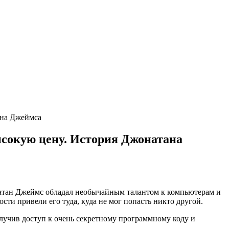
ана Джеймса
ысокую цену. История Джонатана
атан Джеймс обладал необычайным талантом к компьютерам и
сти привели его туда, куда не мог попасть никто другой.
учив доступ к очень секретному программному коду и