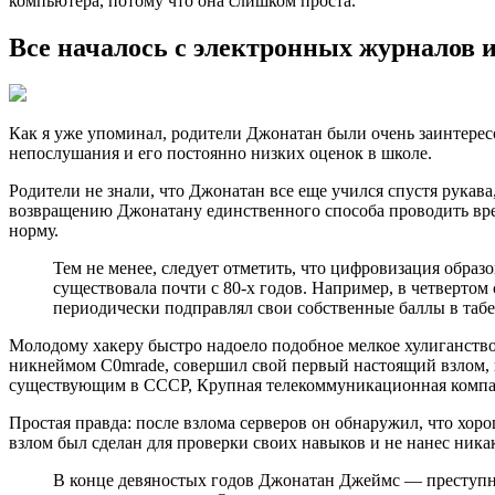
компьютера, потому что она слишком проста.
Все началось с электронных журналов
Как я уже упоминал, родители Джонатан были очень заинтересо
непослушания и его постоянно низких оценок в школе.
Родители не знали, что Джонатан все еще учился спустя рукав
возвращению Джонатану единственного способа проводить вре
норму.
Тем не менее, следует отметить, что цифровизация образ
существовала почти с 80-х годов. Например, в четверто
периодически подправлял свои собственные баллы в табе
Молодому хакеру быстро надоело подобное мелкое хулиганство,
никнеймом C0mrade, совершил свой первый настоящий взлом, ко
существующим в СССР, Крупная телекоммуникационная компани
Простая правда: после взлома серверов он обнаружил, что хор
взлом был сделан для проверки своих навыков и не нанес ника
В конце девяностых годов Джонатан Джеймс — преступн