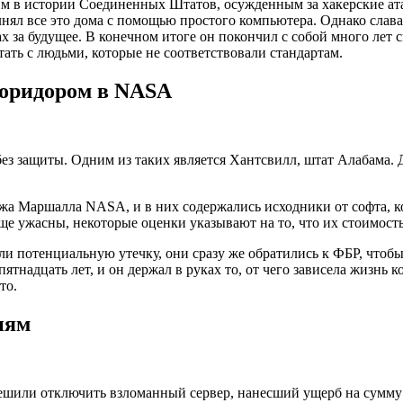
им в истории Соединенных Штатов, осужденным за хакерские ата
ял все это дома с помощью простого компьютера. Однако слава 
 за будущее. В конечном итоге он покончил с собой много лет с
ать с людьми, которые не соответствовали стандартам.
коридором в NASA
ез защиты. Одним из таких является Хантсвилл, штат Алабама. Д
а Маршалла NASA, и в них содержались исходники от софта, к
еще ужасны, некоторые оценки указывают на то, что их стоимос
ли потенциальную утечку, они сразу же обратились к ФБР, чтоб
ятнадцать лет, и он держал в руках то, от чего зависела жизн
то.
иям
шили отключить взломанный сервер, нанесший ущерб на сумму 4