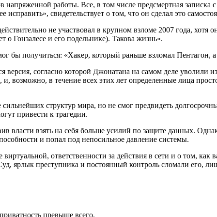
ов напряженной работы. Все, в том числе предсмертная записка с
е исправить», свидетельствует о том, что он сделал это самостоя
ействительно не участвовал в крупном взломе 2007 года, хотя он
т о Гонзалесе и его подельнике). Такова жизнь».
ог бы получиться: «Хакер, который раньше взломал Пентагон, а 
тся версия, согласно которой Джонатана на самом деле уволили 
 и, возможно, в течение всех этих лет определенные лица прост
ильнейших структур мира, но не смог предвидеть долгосрочные 
огут привести к трагедии.
в власти взять на себя больше усилий по защите данных. Однако
способности и попал под непосильное давление системы.
виртуальной, ответственности за действия в сети и о том, как 
 Суд, ярлык преступника и постоянный контроль сломали его, ли
приватность превыше всего.