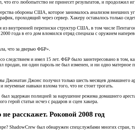
л, что его любопытство не принесет результатов, и продолжил иг
ерства обороны США, которое занималось анализом внешних угр
трафик, проходящий через сервер. Хакеру оставалось только сид
м из внутренней переписки структур США, в том числе Пентагон
2000 года в его дом вломился отряд спецназа с оружием напереве
ла, что за дверью ФБР».
со следствием и имел 15 лет. ФБР было заинтересовано в том, к
ыл продан, ни один пароль не был изменен, и ни одно матерное 
рьмы Джонатан Джонс получил только шесть месяцев домашнего а
еуемные навыки взлома того, что не стоит трогать.
 был задержан полицией за нарушение режима домашнего ареста 
го герой статьи исчез с радаров и сцен хакера.
не расскажет. Роковой 2008 год
ире? ShadowCrew был обнаружен спецслужбами многих стран, так