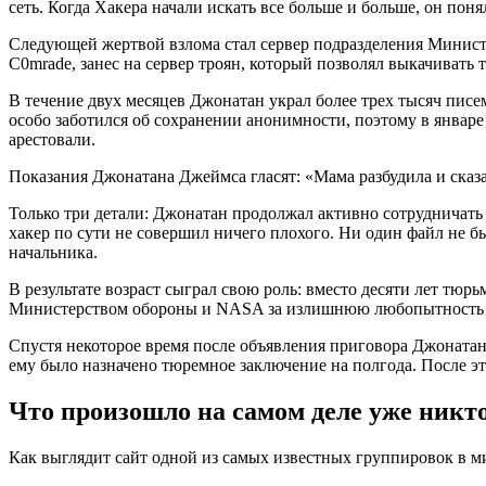
сеть. Когда Хакера начали искать все больше и больше, он поня
Следующей жертвой взлома стал сервер подразделения Минист
C0mrade, занес на сервер троян, который позволял выкачивать 
В течение двух месяцев Джонатан украл более трех тысяч писе
особо заботился об сохранении анонимности, поэтому в январе 
арестовали.
Показания Джонатана Джеймса гласят: «Мама разбудила и сказа
Только три детали: Джонатан продолжал активно сотрудничать 
хакер по сути не совершил ничего плохого. Ни один файл не б
начальника.
В результате возраст сыграл свою роль: вместо десяти лет тю
Министерством обороны и NASA за излишнюю любопытность и н
Спустя некоторое время после объявления приговора Джонатан
ему было назначено тюремное заключение на полгода. После это
Что произошло на самом деле уже никто 
Как выглядит сайт одной из самых известных группировок в м