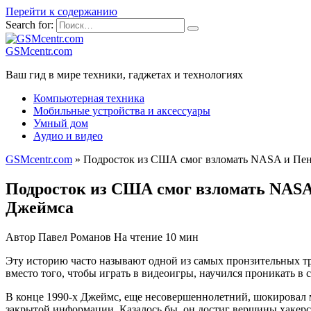
Перейти к содержанию
Search for:
GSMcentr.com
Ваш гид в мире техники, гаджетах и технологиях
Компьютерная техника
Мобильные устройства и аксессуары
Умный дом
Аудио и видео
GSMcentr.com
»
Подросток из США смог взломать NASA и Пент
Подросток из США смог взломать NASA 
Джеймса
Автор
Павел Романов
На чтение
10 мин
Эту историю часто называют одной из самых пронзительных т
вместо того, чтобы играть в видеоигры, научился проникать в
В конце 1990-х Джеймс, еще несовершеннолетний, шокировал
закрытой информации. Казалось бы, он достиг вершины хакерск