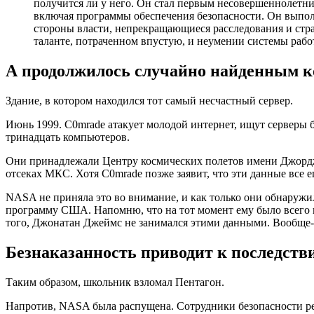
получится ли у него. Он стал первым несовершеннолетн
включая программы обеспечения безопасности. Он выполн
стороны власти, непрекращающиеся расследования и страх
таланте, потраченном впустую, и неумении системы работ
А продолжилось случайно найденным 
Здание, в котором находился тот самый несчастный сеpвер.
Июнь 1999. C0mrade атакует молодой интернет, ищут серверы б
тринадцать компьютеров.
Они принадлежали Центру космических полетов имени Джордж
отсеках МКС. Хотя C0mrade позже заявит, что эти данные все 
NASA не приняла это во внимание, и как только они обнаружи
программу США. Напомню, что на тот момент ему было всего п
того, Джонатан Джеймс не занимался этими данными. Вообще-
Безнаказанность приводит к последств
Таким образом, школьник взломал Пентагон.
Напротив, NASA была распущена. Сотрудники безопасности ре