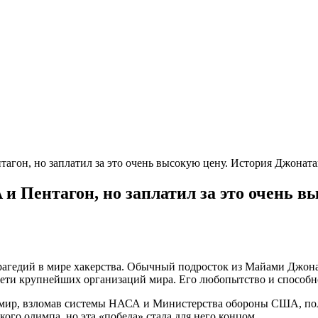
агон, но заплатил за это очень высокую цену. История Джонат
и Пентагон, но заплатил за это очень в
рагедий в мире хакерства. Обычный подросток из Майами Джон
 сети крупнейших организаций мира. Его любопытство и способно
 мир, взломав системы НАСА и Министерства обороны США, пол
ого олимпа, но эта «победа» стала для него концом.