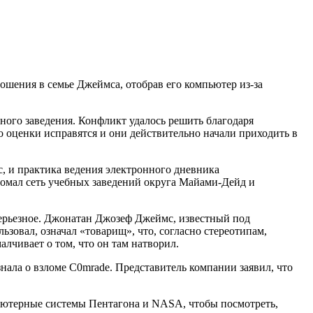
ошения в семье Джеймса, отобрав его компьютер из-за
бного заведения. Конфликт удалось решить благодаря
 оценки исправятся и они действительно начали приходить в
с, и практика ведения электронного дневника
зломал сеть учебных заведений округа Майами-Дейд и
 серьезное. Джонатан Джозеф Джеймс, известный под
зовал, означал «товарищ», что, согласно стереотипам,
чивает о том, что он там натворил.
знала о взломе C0mrade. Представитель компании заявил, что
ьютерные системы Пентагона и NASA, чтобы посмотреть,