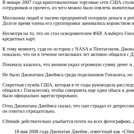
В январе 2007 года криптовалютные торговые сети США столк
сотрудников и прочего, из чего можно было извлечь значитель
Миллионы людей и тысячи предприятий потеряли деньги и реп
Долгое время члены его группировки занимались воровством 
Несмотря на то, что он стал осведомителем ФБР, Альберто Гонз
кредитных карт.
К тому моменту, судя по истории с NASA и Пентагоном, Джонат
показало, что он в течение нескольких лет активно общался с
Поначалу казалось, что аноним украл огромную сумму денег и
Не было Джонатана Джеймса среди подельников Гонзалеса, но
Секретная служба США, которая в те годы руководила расследо
общался с Гонзалесом), чтобы совершить еще один обыск в доме
было официально зарегистрировано.
Отец Джонатана Джеймса сказал, что сын страдал от депрессии 
он ответил отрицательно.
C0mrade действительно улыбается почти на всех фотографиях, 
18 мая 2008 года Джонатан Джеймс, известный как «C0mra