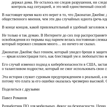
держал дома. Не осталось ни следов разрушения, ни след
контроль над ситуацией, и это мой единственный способ е
В настоящее время мало кто верит в то, что Джонатан Джеймс д
общественного мнения, чем эти два случайных идиота (речь иде
В конце концов, какой привлекательный и удобный заголовок м
Не только я так думаю. В Интернете до сих пор распространяе
освобождения из тюрьмы над парнем велась постоянная слежка,
который пережил слишком много… но ничего не сказал.
Джонатан Джеймс был гением, который увидел бреши в защите с
— яркая иллюстрация того, как блестящий ум и любопытство м
Его случай изменил подход к кибербезопасности в США, застави
о талантливом подростке, который не смог использовать свои 
Эта история служит суровым предупреждением о реальной, а не 
потому что плата за его ошибки оказалась чрезмерно высокой.
Поделиться с друзьями
Павел Романов
Разработчик ПО для мобильных, фокус на безопасности. Ценю 