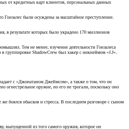
ных от кредитных карт клиентов, персональных данных
о Гонзалес были осуждены за масштабное преступление.
ния, в результате которых было украдено 170 миллионов
ромышлял. Тем не менее, изучение деятельности Гонзалеса
то в группировке ShadowCrew был хакер с никнеймом «J.J».
падает с «Джонатаном Джеймсом», а также о том, что он
но огнестрельное оружие, но его не трогали, поскольку оно
е же боялся обысков и стресса. В последнем разговоре с сыном
ву, выпущенной из того самого оружия, которое он