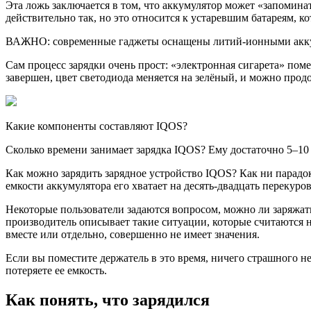
Эта ложь заключается в том, что аккумулятор может «запоминать
действительно так, но это относится к устаревшим батареям, к
ВАЖНО: современные гаджеты оснащены литий-ионными аккумул
Сам процесс зарядки очень прост: «электронная сигарета» поме
завершен, цвет светодиода меняется на зелёный, и можно прод
Какие компоненты составляют IQOS?
Сколько времени занимает зарядка IQOS? Ему достаточно 5–10 
Как можно зарядить зарядное устройство IQOS? Как ни парадок
емкости аккумулятора его хватает на десять-двадцать перекуров
Некоторые пользователи задаются вопросом, можно ли заряжать 
производитель описывает такие ситуации, которые считаются но
вместе или отдельно, совершенно не имеет значения.
Если вы поместите держатель в это время, ничего страшного не
потеряете ее емкость.
Как понять, что зарядился