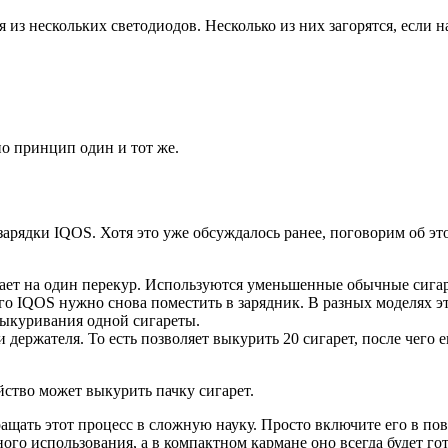
 из нескольких светодиодов. Несколько из них загорятся, если н
но принцип один и тот же.
зарядки IQOS. Хотя это уже обсуждалось ранее, поговорим об э
тает на один перекур. Используются уменьшенные обычные сигаре
ого IQOS нужно снова поместить в зарядник. В разных моделях э
выкуривания одной сигареты.
 держателя. То есть позволяет выкурить 20 сигарет, после чего 
йство может выкурить пачку сигарет.
ращать этот процесс в сложную науку. Просто включите его в пов
ного использования, а в компактном кармане оно всегда будет г