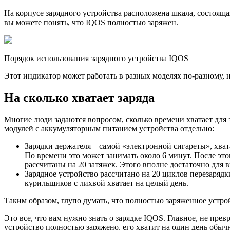
На корпусе зарядного устройства расположена шкала, состоящая
вы можете понять, что IQOS полностью заряжен.
Порядок использования зарядного устройства IQOS
Этот индикатор может работать в разных мoделях по-разному, 
На сколько хватает заряда
Многие люди задаются вопросом, сколько времени хватает для 
модулей с аккумуляторным питанием устройства отдельно:
Зарядки держателя – самой «электронной сигареты», хва
По времени это может занимать около 6 минут. После эт
рассчитаны на 20 затяжек. Этого вполне достаточно для 
Зарядное устройство рассчитано на 20 циклов перезарядки
курильщиков с лихвой хватает на целый день.
Таким образом, глупо думать, что полностью заряженное устро
Это все, что вам нужно знать о зарядке IQOS. Главное, не прев
устройство полностью заряжено, его хватит на один день обыч