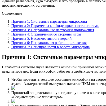
Давайте разберемся, куда смотреть и что проверять в первую о
простых методах их устранения.
Содержание
Причина 1: Системные параметры микрофона
Причина 2: Параметры конфиденциальности системы
Причина 3: Неправильные настройки приложения
Причина 4: Ограничения со стороны игры
Причина 5: Несовместимость версий
Причина 6: Неправильная работа приложения
Причина 7: Неисправности в работе микрофона
Причина 1: Системные параметры мик
Параметры системы звука являются основной причиной блокиро
деактивировано. Если микрофон работает в любых других при
Чтобы проверить текущее состояние микрофона на сторо
звука»
. Альтернативой выступает нажатие ПКМ по значку 
Пролистайте представленную страницу ниже и в катего
«Сопутствующие параметры»
.
В рамках отмеченного списка выберите
«Панель управлен