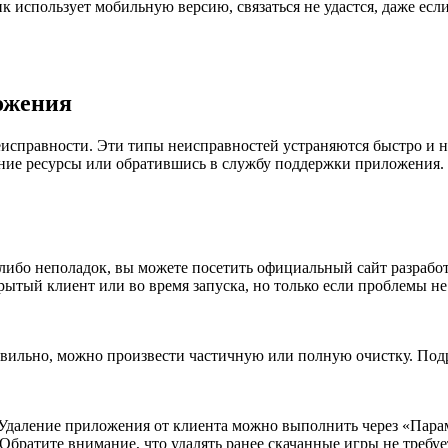
к использует мобильную версию, связаться не удастся, даже есл
ожения
исправности. Эти типы неисправностей устраняются быстро и н
нние ресурсы или обратившись в службу поддержки приложения.
либо неполадок, вы можете посетить официальный сайт разработ
ытый клиент или во время запуска, но только если проблемы н
авильно, можно произвести частичную или полную очистку. Под
Удаление приложения от клиента можно выполнить через «Парам
братите внимание, что удалять ранее скачанные игры не требу