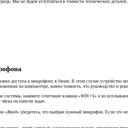
чередь. Мы не будем углубляться в тонкости технических детале
рофона
вки доступа к микрофону в Steam. В этом случае устройство м
ложениях на компьютере, важно помнить, что руководство и ре
не системы, нажмите сочетание клавиш
«WIN+S»
и во всплываю
звука на панели задач.
рии
«Ввод»
убедитесь, что выбран нужный микрофон. Если это не
ия звуком»
, чтобы открыть классическую панель управления зву