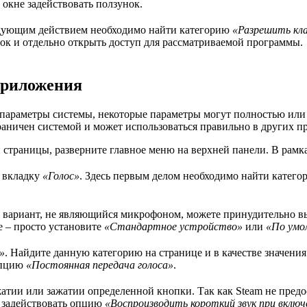
окне задействовать ползунок.
ледующим действием необходимо найти категорию
«Разрешить кл
ок и отдельно открыть доступ для рассматриваемой программы.
приложения
параметры системы, некоторые параметры могут полностью или ч
граничен системой и может использоваться правильно в других п
 страницы, разверните главное меню на верхней панели. В ра
а вкладку
«Голос»
. Здесь первым делом необходимо найти катег
ый вариант, не являющийся микрофоном, можете принудительно 
е – просто установите
«Стандартное устройство»
или
«По умо
»
. Найдите данную категорию на странице и в качестве значени
опцию
«Постоянная передача голоса»
.
тии или зажатии определенной кнопки. Так как Steam не предо
 задействовать опцию
«Воспроизводить короткий звук при вклю