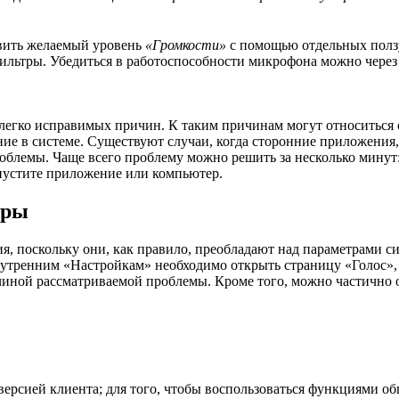
овить желаемый уровень
«Громкости»
с помощью отдельных полз
ильтры. Убедиться в работоспособности микрофона можно чере
 легко исправимых причин. К таким причинам могут относиться 
ние в системе. Существуют случаи, когда сторонние приложения
облемы. Чаще всего проблему можно решить за несколько минут:
апустите приложение или компьютер.
гры
 поскольку они, как правило, преобладают над параметрами си
нутренним «Настройкам» необходимо открыть страницу «Голос», 
чиной рассматриваемой проблемы. Кроме того, можно частично 
версией клиента; для того, чтобы воспользоваться функциями о