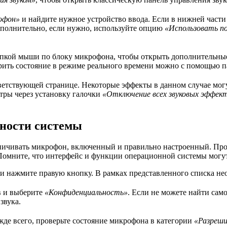
офон»
и найдите нужное устройство ввода. Если в нижней части
ополнительно, если нужно, используйте опцию
«Использовать п
пкой мыши по блоку микрофона, чтобы открыть дополнительные
ерить состояние в режиме реального времени можно с помощью п
ветствующей странице. Некоторые эффекты в данном случае могу
тры через установку галочки
«Отключение всех звуковых эффек
ности системы
ичивать микрофон, включенный и правильно настроенный. Прове
 Помните, что интерфейс и функции операционной системы могут
 и нажмите правую кнопку. В рамках представленного списка н
в и выберите
«Конфиденциальность»
. Если не можете найти сам
звука.
жде всего, проверьте состояние микрофона в категории
«Разреши