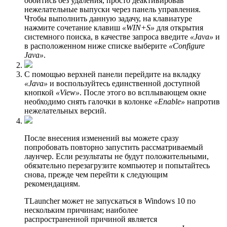
обойтись без удаления, просто деактивировав
нежелательные выпуски через панель управления.
Чтобы выполнить данную задачу, на клавиатуре
нажмите сочетание клавиш
«WIN+S»
для открытия
системного поиска, в качестве запроса введите
«Java»
и
в расположенном ниже списке выберите
«Configure
Java»
.
С помощью верхней панели перейдите на вкладку
«Java»
и воспользуйтесь единственной доступной
кнопкой
«View»
. После этого во всплывающем окне
необходимо снять галочки в колонке
«Enable»
напротив
нежелательных версий.
После внесения изменений вы можете сразу
попробовать повторно запустить рассматриваемый
лаунчер. Если результаты не будут положительными,
обязательно перезагрузите компьютер и попытайтесь
снова, прежде чем перейти к следующим
рекомендациям.
ТLauncher может не запускаться в Windows 10 по
нескольким причинам; наиболее
распространенной причиной является