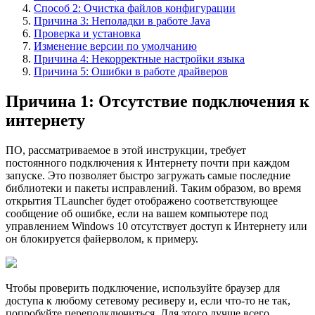
Способ 2: Очистка файлов конфигурации
Причина 3: Неполадки в работе Java
Проверка и установка
Изменение версии по умолчанию
Причина 4: Некорректные настройки языка
Причина 5: Ошибки в работе драйверов
Причина 1: Отсутствие подключения к
интернету
ПО, рассматриваемое в этой инструкции, требует
постоянного подключения к Интернету почти при каждом
запуске. Это позволяет быстро загружать самые последние
библиотеки и пакеты исправлений. Таким образом, во время
открытия TLauncher будет отображено соответствующее
сообщение об ошибке, если на вашем компьютере под
управлением Windows 10 отсутствует доступ к Интернету или
он блокируется файерволом, к примеру.
Чтобы проверить подключение, используйте браузер для
доступа к любому сетевому ресиверу и, если что-то не так,
попробуйте переподключиться. Для этого лучше всего