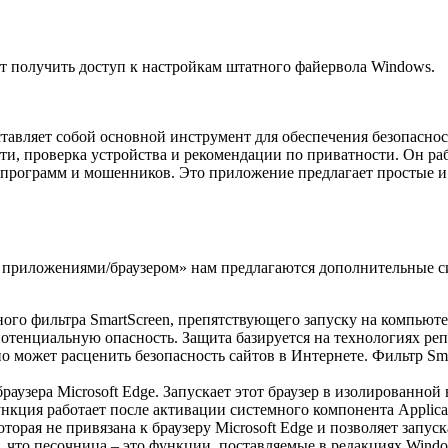
ут получить доступ к настройкам штатного файервола Windows.
тавляет собой основной инструмент для обеспечения безопасн
ети, проверка устройства и рекомендации по приватности. Он ра
программ и мошенников. Это приложение предлагает простые и
 приложениями/браузером» нам предлагаются дополнительные си
ого фильтра SmartScreen, препятствующего запуску на компьют
е потенциальную опасность. Защита базируется на технологиях ре
 может расценить безопасность сайтов в Интернете. Фильтр Sma
аузера Microsoft Edge. Запускает этот браузер в изолированной
ция работает после активации системного компонента Applicatio
орая не привязана к браузеру Microsoft Edge и позволяет запуск
что песочница – это функции, поставляемые в редакциях Window