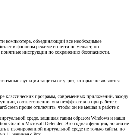
ости компьютера, объединяющий все необходимые
ботает в фоновом режиме и почти не мешает, но
 понятные инструкции по сохранению безопасности,
стемные функции защиты от угроз, которые не являются
ере классических программ, современных приложений, заходу
путации, соответственно, она неэффективна при работе с
rtScreen проще отключить, чтобы он не мешал в работе с
 виртуальной среде, защищая таким образом Windows и наши
n Guard в Microsoft Defender. Это годная функция, но она не
ать в изолированной виртуальной среде не только сайты, но
s 11 начиная с Pro;