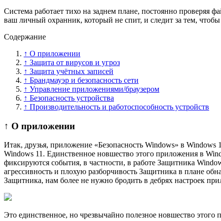
Система работает тихо на заднем плане, постоянно проверяя фа
ваш личный охранник, который не спит, и следит за тем, чтоб
Содержание
↑ О приложении
↑ Защита от вирусов и угроз
↑ Защита учётных записей
↑ Брандмауэр и безопасность сети
↑ Управление приложениями/браузером
↑ Безопасность устройства
↑ Производительность и работоспособность устройств
↑ О приложении
Итак, друзья, приложение «Безопасность Windows» в Windows 1
Windows 11. Единственное новшество этого приложения в Windo
фиксируются события, в частности, в работе Защитника Wind
агрессивность и плохую разборчивость Защитника в плане обна
Защитника, нам более не нужно бродить в дебрях настроек пр
Это единственное, но чрезвычайно полезное новшество этого 