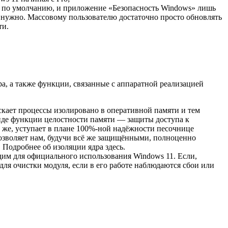
1 по умолчанию, и приложение «Безопасность Windows» лишь
е нужно. Массовому пользователю достаточно просто обновлять
ти.
а, а также функции, связанные с аппаратной реализацией
скает процессы изолировано в оперативной памяти и тем
иде функции целостности памяти — защиты доступа к
ь же, уступает в плане 100%-ной надёжности песочнице
позволяет нам, будучи всё же защищёнными, полноценно
 Подробнее об изоляции ядра здесь.
дим для официального использования Windows 11. Если,
для очистки модуля, если в его работе наблюдаются сбои или