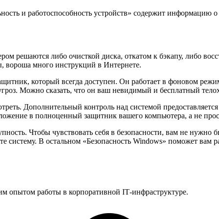
ность и работоспособность устройств» содержит информацию о
ом решаются либо очисткой диска, откатом к бэкапу, либо вос
ы, вороша много инструкций в Интернете.
тник, который всегда доступен. Он работает в фоновом режиме,
гроз. Можно сказать, что он ваш невидимый и бесплатный тело
мотреть. Дополнительный контроль над системой предоставляетс
иложение в полноценный защитник вашего компьютера, а не прос
ность. Чтобы чувствовать себя в безопасности, вам не нужно бы
те систему. В остальном «Безопасность Windows» поможет вам р
им опытом работы в корпоративной IT‑инфраструктуре.