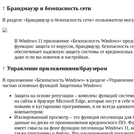
↑ Брандмауэр и безопасность сети
В разделе «Брандмауэр и безопасность сети» пользователи мог
В Windows 11 приложение «Безопаcность Windows» предс
функции: защита от вирусов, брандмауэр, безопасность с
обеспечивает надежную защиту системы от вредоносных 
даже если вы новичок в настройках.
↑ Управление приложениями/браузером
В приложении «Безопасность Windows» в разделе «Управление
частью основных функций Защитника Windows:
Защита на основе репутации – комплекс функций системн
на сайты в браузере Microsoft Edge, которые несут в себ
новыми и кустарными программами, и не всегда адекватно
компьютером;
Изолированный просмотр – это функция песочницы для бр
данные на диске от проникновения вредоносного ПО. Функ
имеет смысла на фоне функции песочницы Windows 11, кот
также программы и файлы. Что изолированный просмотр, 