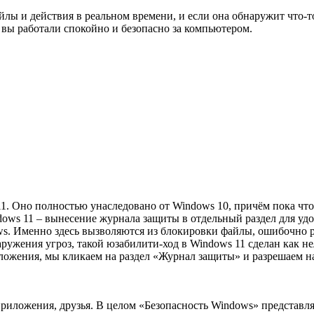
йлы и действия в реальном времени, и если она обнаружит что-то
ы вы работали спокойно и безопасно за компьютером.
1. Оно полностью унаследовано от Windows 10, причём пока что
ws 11 – вынесение журнала защиты в отдельный раздел для удоб
ows. Именно здесь вызволяются из блокировки файлы, ошибочно
ружения угроз, такой юзабилити-ход в Windows 11 сделан как н
иложения, мы кликаем на раздел «Журнал защиты» и разрешаем н
приложения, друзья. В целом «Безопасность Windows» представл