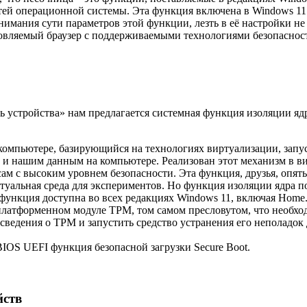
стей операционной системы. Эта функция включена в Windows 1
онимания сути параметров этой функции, лезть в её настройки н
овляемый браузер с поддерживаемыми технологиями безопаснос
 устройства» нам предлагается системная функция изоляции ядр
компьютере, базирующийся на технологиях виртуализации, запу
и нашим данным на компьютере. Реализован этот механизм в в
ам с высоким уровнем безопасности. Эта функция, друзья, опят
ртуальная среда для экспериментов. Но функция изоляции ядра 
 функция доступна во всех редакциях Windows 11, включая Home.
платформенном модуле TPM, том самом пресловутом, что необхо
 сведения о TPM и запустить средство устранения его неполадок 
 BIOS UEFI функция безопасной загрузки Secure Boot.
йств