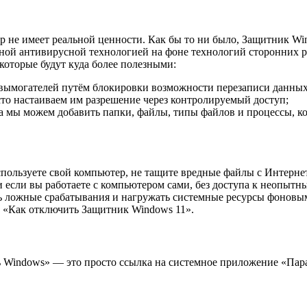
ер не имеет реальной ценности. Как бы то ни было, Защитник Wi
нной антивирусной технологией на фоне технологий сторонних 
которые будут куда более полезными:
-вымогателей путём блокировки возможности перезаписи данных
то настаиваем им разрешение через контролируемый доступ;
 мы можем добавить папки, файлы, типы файлов и процессы, ко
 используете свой компьютер, не тащите вредные файлы с Интерн
 если вы работаете с компьютером сами, без доступа к неопытн
ть ложные срабатывания и нагружать системные ресурсы фоновы
ем «Как отключить Защитник Windows 11».
 Windows» — это просто ссылка на системное приложение «Пара