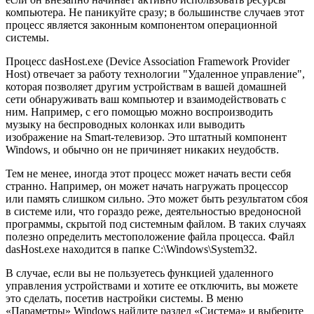
компьютера. Не паникуйте сразу; в большинстве случаев этот
процесс является законным компонентом операционной
системы.
Процесс dasHost.exe (Device Association Framework Provider
Host) отвечает за работу технологии "Удаленное управление",
которая позволяет другим устройствам в вашей домашней
сети обнаруживать ваш компьютер и взаимодействовать с
ним. Например, с его помощью можно воспроизводить
музыку на беспроводных колонках или выводить
изображение на Smart-телевизор. Это штатный компонент
Windows, и обычно он не причиняет никаких неудобств.
Тем не менее, иногда этот процесс может начать вести себя
странно. Например, он может начать нагружать процессор
или память слишком сильно. Это может быть результатом сбоя
в системе или, что гораздо реже, деятельностью вредоносной
программы, скрытой под системным файлом. В таких случаях
полезно определить местоположение файла процесса. Файл
dasHost.exe находится в папке C:\Windows\System32.
В случае, если вы не пользуетесь функцией удаленного
управления устройствами и хотите ее отключить, вы можете
это сделать, посетив настройки системы. В меню
«Параметры» Windows найдите раздел «Система» и выберите