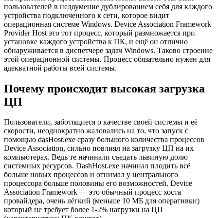
пользователей в недоумение дублированием себя для каждого
устройства подключенного к сети, которое видит
операционная системе Windows. Device Association Framework
Provider Host это тот процесс, который размножается при
установке каждого устройства к ПК, и ещё он отлично
обнаруживается в диспетчере задач Windows. Таково строение
этой операционной системы. Процесс обязательно нужен для
адекватной работы всей системы.
Почему происходит высокая загрузка
ЦП
Пользователи, заботящиеся о качестве своей системы и её
скорости, неоднократно жаловались на то, что запуск с
помощью dasHost.exe сразу большого количества процессов
Device Association, сильно повлиял на загрузку ЦП на их
компьютерах. Ведь те начинали съедать львиную долю
системных ресурсов. DashHost.exe начинал плодить всё
больше новых процессов и отнимал у центрального
процессора больше половины его возможностей. Device
Association Framework — это обычный процесс хоста
провайдера, очень лёгкий (меньше 10 МБ для оперативки)
который не требует более 1-2% нагрузки на ЦП