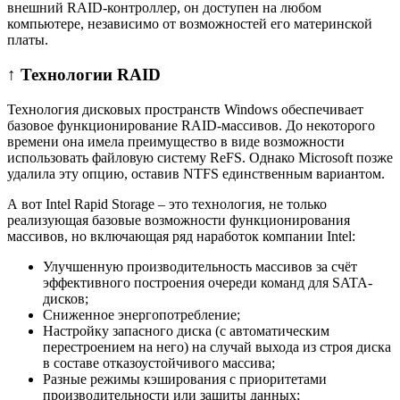
внешний RAID-контроллер, он доступен на любом
компьютере, независимо от возможностей его материнской
платы.
↑ Технологии RAID
Технология дисковых пространств Windows обеспечивает
базовое функционирование RAID-массивов. До некоторого
времени она имела преимущество в виде возможности
использовать файловую систему ReFS. Однако Microsoft позже
удалила эту опцию, оставив NTFS единственным вариантом.
А вот Intel Rapid Storage – это технология, не только
реализующая базовые возможности функционирования
массивов, но включающая ряд наработок компании Intel:
Улучшенную производительность массивов за счёт
эффективного построения очереди команд для SATA-
дисков;
Сниженное энергопотребление;
Настройку запасного диска (с автоматическим
перестроением на него) на случай выхода из строя диска
в составе отказоустойчивого массива;
Разные режимы кэширования с приоритетами
производительности или защиты данных;